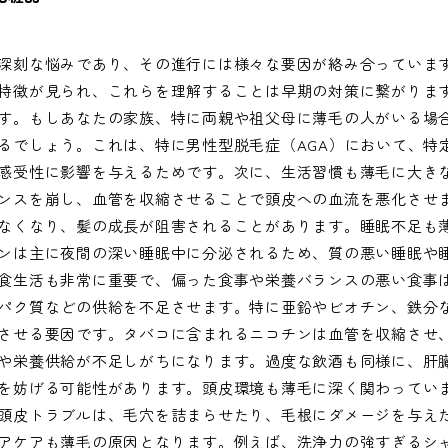
深刻な悩みであり、その進行には様々な要因が絡み合っていま
特徴が見られ、これらを理解することは早期の対策に繋がりま
す。もしあなたの家族、特に両親や祖父母に薄毛の人がいる場
るでしょう。これは、特に男性型脱毛症（AGA）において、特
感受性に影響を与えるためです。次に、生活習慣も薄毛に大き
ンスを崩し、血管を収縮させることで頭皮への血流を悪化させ
なくなり、髪の成長が阻害されることがあります。睡眠不足も
ンは主に夜間の深い睡眠中に分泌されるため、質の悪い睡眠や
食生活も非常に重要で、偏った食事や栄養バランスの悪い食事
パク質などの供給を不足させます。特に亜鉛やビオチン、鉄分
させる要因です。タバコに含まれるニコチンは血管を収縮させ
や栄養供給が不足しがちになります。過度な飲酒も同様に、肝
を妨げる可能性があります。頭皮環境も薄毛に深く関わってい
頭皮トラブルは、毛穴を詰まらせたり、毛根にダメージを与え
アケアも薄毛の原因となります。例えば、洗浄力の強すぎるシ