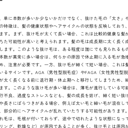
、単に本数が多いか少ないかだけでなく、抜けた毛の「太さ」
の特徴は、髪の健康状態やヘアサイクルの状態を反映しており
ます。まず、抜け毛が太くて長い場合、これは比較的健康な髪
ちた可能性が高いと考えられます。髪の毛は成長期に太く長く
します。このような抜け毛は、ある程度は誰にでも見られるも
本数が異常に多い場合は、何らかの原因で休止期に入る毛が急
め、注意が必要です。一方、抜け毛が細くて短い場合、これは
いるサインです。AGA（男性型脱毛症）やFAGA（女性男性型
が太く長くなる前に退行期・休止期へと移行してしまうため、
ます。このような抜け毛が多い場合は、薄毛が進行している可
行不良、過度なストレスなども、髪の成長を妨げ、細く短い抜
や長さにばらつきがある場合、例えば太い毛と細い毛が混在し
、部分的にヘアサイクルが乱れていたりする可能性があります
れ毛は、毛根が付いておらず、途中で切れたような状態になっ
リング、乾燥など）が原因であることが多く、抜け毛とは原因