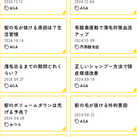
2024.12.12
2024.12.04
AGA
AGA
髪の毛が抜ける原因は？生
有酸素運動で薄毛対策血流
活習慣
アップ
2024.10.14
2024.10.09
AGA
円形脱毛症
薄毛治るまでの期間どれく
正しいシャンプー方法で頭
らい？
皮環境改善
2024.09.27
2024.09.18
AGA
AGA
髪のボリュームダウンは禿
髪の毛が抜ける外的要因
げる予兆？
2024.08.22
2024.08.28
AGA
かつら