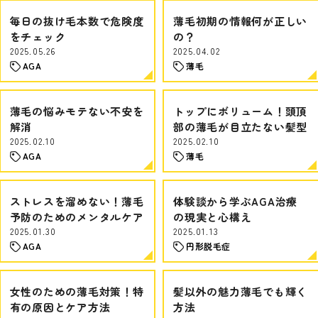
毎日の抜け毛本数で危険度
薄毛初期の情報何が正しい
をチェック
の？
2025.05.26
2025.04.02
AGA
薄毛
薄毛の悩みモテない不安を
トップにボリューム！頭頂
解消
部の薄毛が目立たない髪型
2025.02.10
2025.02.10
AGA
薄毛
ストレスを溜めない！薄毛
体験談から学ぶAGA治療
予防のためのメンタルケア
の現実と心構え
2025.01.30
2025.01.13
AGA
円形脱毛症
女性のための薄毛対策！特
髪以外の魅力薄毛でも輝く
有の原因とケア方法
方法