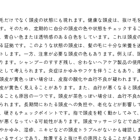
毛だけでなく頭皮の状態にも現れます。健康な頭皮は、抜け毛
す。そのため、定期的に自分の頭皮の色や状態をチェックする
、青白い色または透明感のある白色をしています。これは頭皮
る証拠です。このような状態の頭皮は、髪の毛に十分な栄養を
トします。一方、注意が必要な頭皮の色もあります。例えば、
ります。シャンプーのすすぎ残し、合わないヘアケア製品の使
として考えられます。炎症はかゆみやフケを伴うこともあり、
頭皮が黄色っぽい場合は、皮脂の酸化や血行不良が疑われます
皮が黄色く見えることがあります。また、血行が悪くなると頭
ることも原因の一つです。頭皮が茶色っぽい場合は、血行不良
られます。長期間にわたる頭皮への負担や、老化などが影響し
、硬さもチェックポイントです。指で頭皮を軽く動かしてみて
が悪くなっている可能性があります。頭皮マッサージなどで血
やかゆみ、湿疹、ニキビなどの頭皮トラブルがないかも確認し
いるサインであり、放置すると抜け毛の原因となることがあり