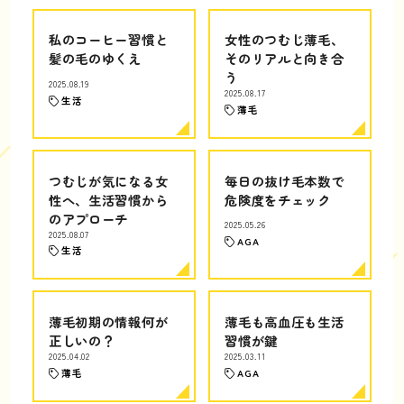
私のコーヒー習慣と
女性のつむじ薄毛、
髪の毛のゆくえ
そのリアルと向き合
う
2025.08.19
2025.08.17
生活
薄毛
つむじが気になる女
毎日の抜け毛本数で
性へ、生活習慣から
危険度をチェック
のアプローチ
2025.05.26
2025.08.07
AGA
生活
薄毛初期の情報何が
薄毛も高血圧も生活
正しいの？
習慣が鍵
2025.04.02
2025.03.11
薄毛
AGA