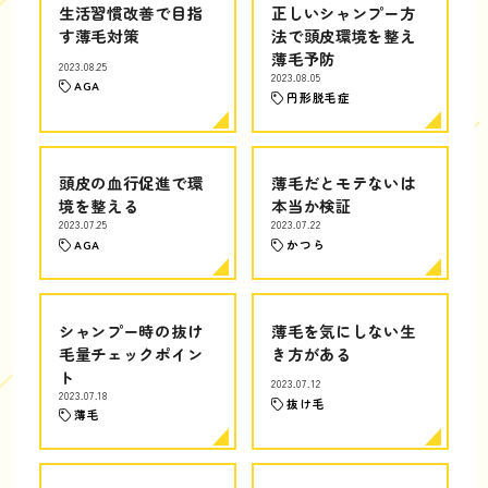
生活習慣改善で目指
正しいシャンプー方
す薄毛対策
法で頭皮環境を整え
薄毛予防
2023.08.25
2023.08.05
AGA
円形脱毛症
頭皮の血行促進で環
薄毛だとモテないは
境を整える
本当か検証
2023.07.25
2023.07.22
AGA
かつら
シャンプー時の抜け
薄毛を気にしない生
毛量チェックポイン
き方がある
ト
2023.07.12
2023.07.18
抜け毛
薄毛