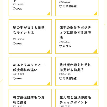
ト
2021.06.02
2021.06.05
円形脱毛症
AGA
髪の毛が抜ける異常
薄毛の悩みをポジテ
なサインとは
ィブに転換する思考
法
2021.05.14
2021.05.07
AGA
かつら
AGAクリニックと一
抜け毛が増えたそれ
般皮膚科の違い
は禿げる前兆？
2021.04.28
2021.04.26
AGA
円形脱毛症
母方遺伝説薄毛の真
生え際と頭頂部薄毛
相に迫る
チェックポイント
2021.03.31
2021.03.23