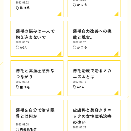
2022.09.22
かつら
抜け毛
薄毛の悩みは一人で
薄毛自力改善への挑
抱え込まないで
戦と現実。
2022.09.09
2022.08.20
AGA
かつら
薄毛と高血圧意外な
薄毛治療で治るメカ
つながり
ニズムとは
2022.08.13
2022.08.13
抜け毛
AGA
薄毛を自分で治す限
皮膚科と美容クリニ
界とは何か
ックの女性薄毛治療
の違い
2022.08.08
2022.07.23
円形脱毛症