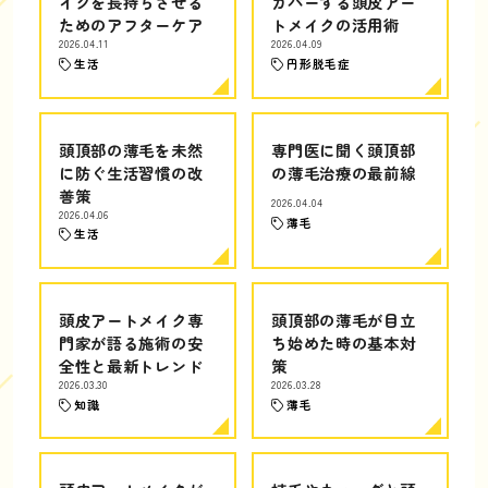
イクを長持ちさせる
カバーする頭皮アー
ためのアフターケア
トメイクの活用術
2026.04.11
2026.04.09
生活
円形脱毛症
頭頂部の薄毛を未然
専門医に聞く頭頂部
に防ぐ生活習慣の改
の薄毛治療の最前線
善策
2026.04.04
2026.04.06
薄毛
生活
頭皮アートメイク専
頭頂部の薄毛が目立
門家が語る施術の安
ち始めた時の基本対
全性と最新トレンド
策
2026.03.30
2026.03.28
知識
薄毛