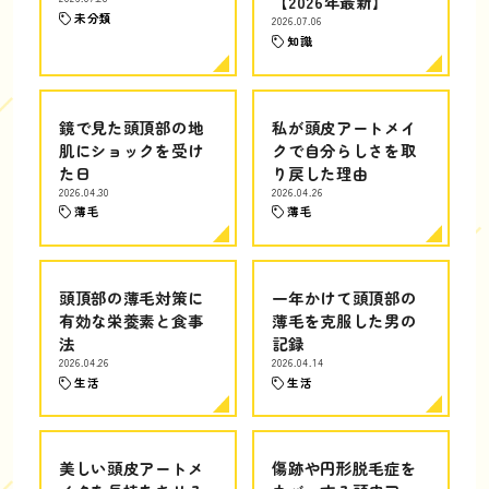
【2026年最新】
未分類
2026.07.06
知識
鏡で見た頭頂部の地
私が頭皮アートメイ
肌にショックを受け
クで自分らしさを取
た日
り戻した理由
2026.04.30
2026.04.26
薄毛
薄毛
頭頂部の薄毛対策に
一年かけて頭頂部の
有効な栄養素と食事
薄毛を克服した男の
法
記録
2026.04.26
2026.04.14
生活
生活
美しい頭皮アートメ
傷跡や円形脱毛症を