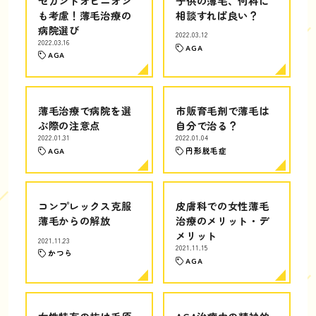
セカンドオピニオン
子供の薄毛、何科に
も考慮！薄毛治療の
相談すれば良い？
病院選び
2022.03.12
2022.03.16
AGA
AGA
薄毛治療で病院を選
市販育毛剤で薄毛は
ぶ際の注意点
自分で治る？
2022.01.31
2022.01.04
AGA
円形脱毛症
コンプレックス克服
皮膚科での女性薄毛
薄毛からの解放
治療のメリット・デ
メリット
2021.11.23
2021.11.15
かつら
AGA