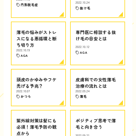
2022.10.24
円形脱毛症
抜け毛
薄毛の悩みがストレ
専門医に相談する抜
スになる悪循環と断
け毛の目安とは
ち切り方
2022.10.12
2022.10.19
AGA
AGA
頭皮のかゆみやフケ
皮膚科での女性薄毛
禿げる予兆？
治療の流れとは
2022.10.07
2022.09.24
かつら
薄毛
紫外線対策は髪にも
ポジティブ思考で薄
必須！薄毛予防の観
毛と向き合う
点から
2022.09.21