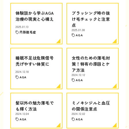
体験談から学ぶAGA
ブラッシング時の抜
治療の現実と心構え
け毛チェックと注意
点
2025.01.13
2025.01.08
円形脱毛症
AGA
睡眠不足は危険信号
女性のための薄毛対
禿げやすい体質に
策！特有の原因とケ
ア方法
2024.12.18
2024.12.12
AGA
AGA
髪以外の魅力薄毛で
ミノキシジルと血圧
も輝く方法
の関係注意点
2024.12.04
2024.12.02
AGA
AGA