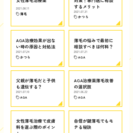
女性薄毛治療薬
対策！専門医に相談
するメリット
2021.08.11
2021.07.31
薄毛
かつら
AGA治療効果が出な
薄毛の悩みで最初に
い時の原因と対処法
相談すべきは何科？
2021.07.24
2021.07.21
かつら
AGA
父親が薄毛だと子供
AGA治療薬薄毛改善
も遺伝する？
の選択肢
2021.07.10
2021.06.22
AGA
AGA
女性薄毛治療で皮膚
自信が鍵薄毛でもモ
科を選ぶ際のポイン
テる秘訣