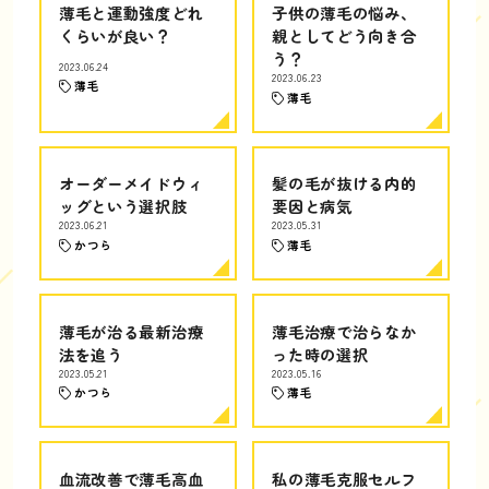
薄毛と運動強度どれ
子供の薄毛の悩み、
くらいが良い？
親としてどう向き合
う？
2023.06.24
2023.06.23
薄毛
薄毛
オーダーメイドウィ
髪の毛が抜ける内的
ッグという選択肢
要因と病気
2023.06.21
2023.05.31
かつら
薄毛
薄毛が治る最新治療
薄毛治療で治らなか
法を追う
った時の選択
2023.05.21
2023.05.16
かつら
薄毛
血流改善で薄毛高血
私の薄毛克服セルフ