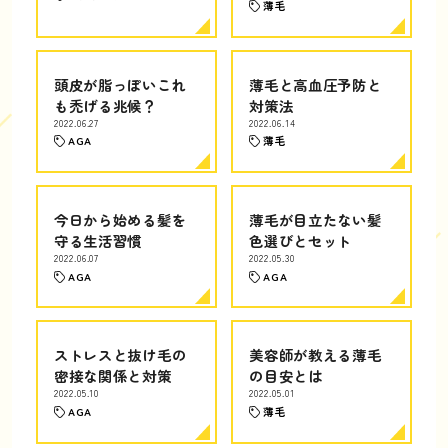
薄毛
頭皮が脂っぽいこれ
薄毛と高血圧予防と
も禿げる兆候？
対策法
2022.06.27
2022.06.14
AGA
薄毛
今日から始める髪を
薄毛が目立たない髪
守る生活習慣
色選びとセット
2022.06.07
2022.05.30
AGA
AGA
ストレスと抜け毛の
美容師が教える薄毛
密接な関係と対策
の目安とは
2022.05.10
2022.05.01
AGA
薄毛