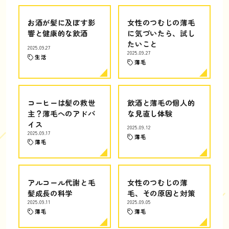
お酒が髪に及ぼす影
女性のつむじの薄毛
響と健康的な飲酒
に気づいたら、試し
たいこと
2025.09.27
2025.09.27
生活
薄毛
コーヒーは髪の救世
飲酒と薄毛の個人的
主？薄毛へのアドバ
な見直し体験
イス
2025.09.12
2025.09.17
薄毛
薄毛
アルコール代謝と毛
女性のつむじの薄
髪成長の科学
毛、その原因と対策
2025.09.11
2025.09.05
薄毛
薄毛