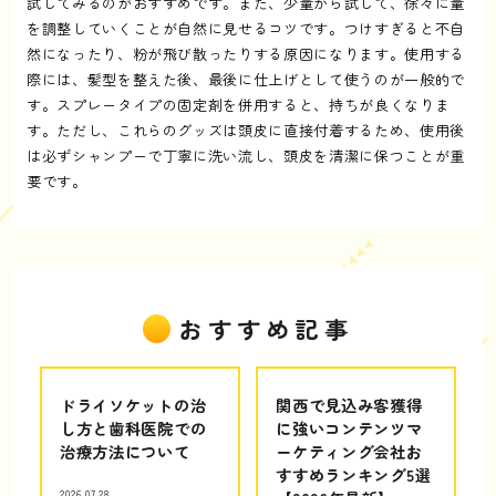
試してみるのがおすすめです。また、少量から試して、徐々に量
を調整していくことが自然に見せるコツです。つけすぎると不自
然になったり、粉が飛び散ったりする原因になります。使用する
際には、髪型を整えた後、最後に仕上げとして使うのが一般的で
す。スプレータイプの固定剤を併用すると、持ちが良くなりま
す。ただし、これらのグッズは頭皮に直接付着するため、使用後
は必ずシャンプーで丁寧に洗い流し、頭皮を清潔に保つことが重
要です。
おすすめ記事
ドライソケットの治
関西で見込み客獲得
し方と歯科医院での
に強いコンテンツマ
治療方法について
ーケティング会社お
すすめランキング5選
2026.07.28