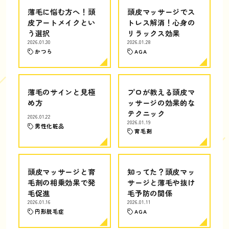
薄毛に悩む方へ！頭
頭皮マッサージでス
皮アートメイクとい
トレス解消！心身の
う選択
リラックス効果
2026.01.30
2026.01.28
かつら
AGA
薄毛のサインと見極
プロが教える頭皮マ
め方
ッサージの効果的な
テクニック
2026.01.22
2026.01.19
男性化粧品
育毛剤
頭皮マッサージと育
知ってた？頭皮マッ
毛剤の相乗効果で発
サージと薄毛や抜け
毛促進
毛予防の関係
2026.01.16
2026.01.11
円形脱毛症
AGA