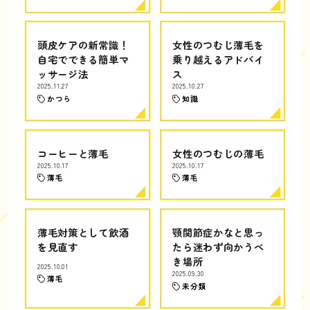
頭皮ケアの新常識！
女性のつむじ薄毛を
自宅でできる簡単マ
乗り越えるアドバイ
ッサージ法
ス
2025.11.27
2025.10.27
かつら
知識
コーヒーと薄毛
女性のつむじの薄毛
2025.10.17
2025.10.17
薄毛
薄毛
薄毛対策として飲酒
顎関節症かなと思っ
を見直す
たら迷わず向かうべ
き場所
2025.10.01
2025.09.30
薄毛
未分類