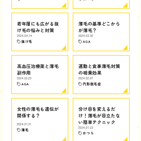
若年層にも広がる抜
薄毛の基準どこから
け毛の悩みと対策
が薄毛？
2024.04.14
2024.03.30
抜け毛
AGA
高血圧治療薬と薄毛
運動と食事薄毛対策
副作用
の相乗効果
2024.02.23
2024.02.07
AGA
円形脱毛症
女性の薄毛も遺伝が
分け目を変えるだ
関係する？
け！薄毛が目立たな
い簡単テクニック
2024.01.31
2024.01.23
薄毛
かつら