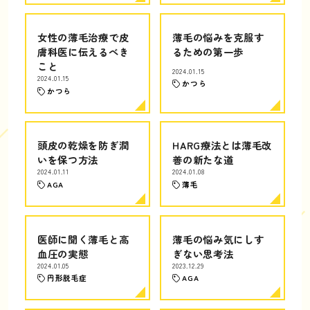
女性の薄毛治療で皮
薄毛の悩みを克服す
膚科医に伝えるべき
るための第一歩
こと
2024.01.15
2024.01.15
かつら
かつら
頭皮の乾燥を防ぎ潤
HARG療法とは薄毛改
いを保つ方法
善の新たな道
2024.01.11
2024.01.08
AGA
薄毛
医師に聞く薄毛と高
薄毛の悩み気にしす
血圧の実態
ぎない思考法
2024.01.05
2023.12.29
円形脱毛症
AGA