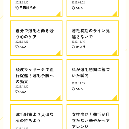
2023.02.10
2023.02.02
円形脱毛症
AGA
自分で薄毛と向き合
薄毛初期のサイン見
う心のケア
逃さないで
2023.01.03
2022.12.16
AGA
かつら
頭皮マッサージで血
私が薄毛初期に気づ
行促進！薄毛予防へ
いた瞬間
の効果
2022.11.19
2022.12.10
AGA
AGA
薄毛対策より大切な
女性向け！薄毛が目
心の持ちよう
立たない華やかヘア
アレンジ
2022.11.13