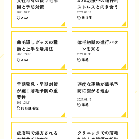
女性特有の抜け毛原
AGA治療中の精神的
因と予防対策
ストレスと向き合う
2021.10.31
2021.09.16
AGA
抜け毛
薄毛隠しグッズの種
薄毛初期の進行パタ
類と上手な活用法
ーンを知る
2021.09.07
2021.08.30
AGA
薄毛
早期発見・早期対策
適度な運動が薄毛予
が鍵！薄毛予防の重
防に繋がる理由
要性
2021.08.12
2021.08.21
薄毛
円形脱毛症
皮膚科で処方される
クリニックでの薄毛