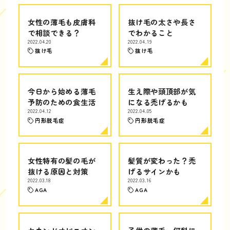
女性の薄毛も皮膚科
抜け毛の太さや長さ
で相談できる？
でわかること
2022.04.20
2022.04.19
抜け毛
抜け毛
今日から始める薄毛
生え際や頭頂部が気
予防のための食生活
になる禿げるかも
2022.04.12
2022.04.05
円形脱毛症
円形脱毛症
女性特有の髪の毛が
髪質が変わった？禿
抜ける原因と対策
げるサインかも
2022.03.18
2022.03.16
AGA
AGA