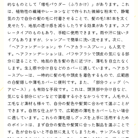
的なものとして「増毛パウダー（ふりかけ）」があります。これ
は、植物性の繊維やレーヨンなどで作られた微細な粉末で、静電
気の力で自分の髪の毛に付着させることで、髪の毛1本1本を太く
見せたり、地肌の透け感を減らしたりする効果があります。スプ
レータイプのものもあり、手軽に使用できます。雨や汗に強いタ
イプもありますが、シャンプーで簡単に洗い流せます。次に、
「ヘアファンデーション」や「ヘアカラースプレー」も人気で
す。ヘアファンデーションは、パフやブラシで頭皮の気になる部
分に塗ることで、地肌の色を髪の色に近づけ、薄毛を目立たなく
します。生え際や分け目などのカバーに適しています。ヘアカラ
ースプレーは、一時的に髪の毛や頭皮を着色するもので、広範囲
の白髪隠しや薄毛カバーに便利です。また、「部分ウィッグ（ヘ
アピース）」も有効な手段です。これは、頭頂部や分け目など、
気になる部分にピンなどで装着する小さなかつらです。人毛や人
工毛など素材も様々で、自分の髪色や髪質に合わせて選ぶことが
できます。自然な仕上がりで、広範囲の薄毛をカバーしたい場合
に適しています。これらの薄毛隠しグッズを上手に活用するため
のポイントは、まず自分の髪色や髪質に合った製品を選ぶことで
す。色が合わないと不自然に見えてしまうため、サンプルなどで