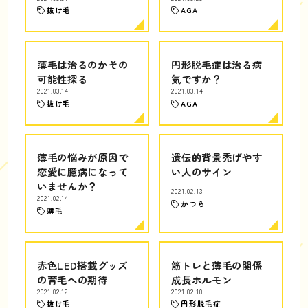
抜け毛
AGA
薄毛は治るのかその
円形脱毛症は治る病
可能性探る
気ですか？
2021.03.14
2021.03.14
抜け毛
AGA
薄毛の悩みが原因で
遺伝的背景禿げやす
恋愛に臆病になって
い人のサイン
いませんか？
2021.02.13
2021.02.14
かつら
薄毛
赤色LED搭載グッズ
筋トレと薄毛の関係
の育毛への期待
成長ホルモン
2021.02.12
2021.02.10
抜け毛
円形脱毛症