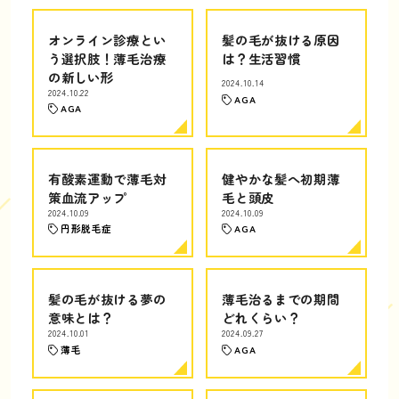
オンライン診療とい
髪の毛が抜ける原因
う選択肢！薄毛治療
は？生活習慣
の新しい形
2024.10.14
2024.10.22
AGA
AGA
有酸素運動で薄毛対
健やかな髪へ初期薄
策血流アップ
毛と頭皮
2024.10.09
2024.10.09
円形脱毛症
AGA
髪の毛が抜ける夢の
薄毛治るまでの期間
意味とは？
どれくらい？
2024.10.01
2024.09.27
薄毛
AGA