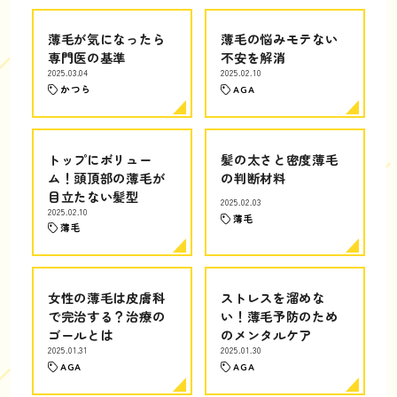
薄毛が気になったら
薄毛の悩みモテない
専門医の基準
不安を解消
2025.03.04
2025.02.10
かつら
AGA
トップにボリュー
髪の太さと密度薄毛
ム！頭頂部の薄毛が
の判断材料
目立たない髪型
2025.02.03
2025.02.10
薄毛
薄毛
女性の薄毛は皮膚科
ストレスを溜めな
で完治する？治療の
い！薄毛予防のため
ゴールとは
のメンタルケア
2025.01.31
2025.01.30
AGA
AGA