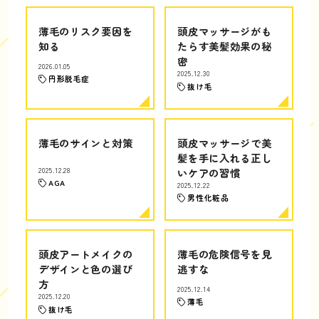
薄毛のリスク要因を
頭皮マッサージがも
知る
たらす美髪効果の秘
密
2026.01.05
2025.12.30
円形脱毛症
抜け毛
薄毛のサインと対策
頭皮マッサージで美
髪を手に入れる正し
2025.12.28
いケアの習慣
AGA
2025.12.22
男性化粧品
頭皮アートメイクの
薄毛の危険信号を見
デザインと色の選び
逃すな
方
2025.12.14
2025.12.20
薄毛
抜け毛