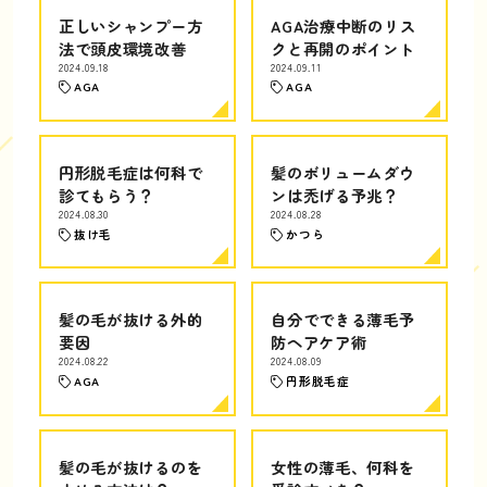
正しいシャンプー方
AGA治療中断のリス
法で頭皮環境改善
クと再開のポイント
2024.09.18
2024.09.11
AGA
AGA
円形脱毛症は何科で
髪のボリュームダウ
診てもらう？
ンは禿げる予兆？
2024.08.30
2024.08.28
抜け毛
かつら
髪の毛が抜ける外的
自分でできる薄毛予
要因
防ヘアケア術
2024.08.22
2024.08.09
AGA
円形脱毛症
髪の毛が抜けるのを
女性の薄毛、何科を