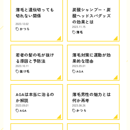
薄毛と遺伝切っても
炭酸シャンプー・炭
切れない関係
酸ヘッドスパグッズ
の効果とは
2023.12.02
2023.11.15
かつら
薄毛
若者の髪の毛が抜け
薄毛対策に運動が効
る原因と予防法
果的な理由
2023.10.11
2023.09.01
抜け毛
AGA
AGAは本当に治るの
薄毛男性の魅力とは
か解説
何か再考
2023.09.01
2023.08.26
AGA
かつら