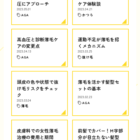
圧にアプローチ
ケア体験談
2023.05.01
2023.04.21
AGA
かつら
高血圧と診断薄毛ケ
運動不足が薄毛を招
アの変更点
くメカニズム
2023.04.13
2023.03.25
AGA
抜け毛
頭皮の色や状態で抜
薄毛を活かす髪型セ
け毛リスクをチェッ
ットの基本
ク
2023.02.23
2023.03.04
AGA
薄毛
皮膚科での女性薄毛
前髪でカバー！M字部
治療の費用と期間
分が目立たない髪型