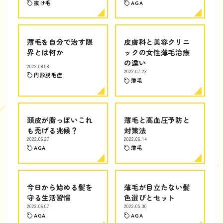
抜け毛
AGA
薄毛を自分で治す限
皮膚科と美容クリニ
界とは何か
ックの女性薄毛治療
の違い
2022.08.08
2022.07.23
円形脱毛症
薄毛
頭皮が脂っぽいこれ
薄毛と高血圧予防と
も禿げる兆候？
対策法
2022.06.27
2022.06.14
AGA
薄毛
今日から始める髪を
薄毛が目立たない髪
守る生活習慣
色選びとセット
2022.06.07
2022.05.30
AGA
AGA