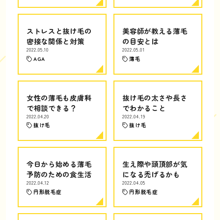
ストレスと抜け毛の
美容師が教える薄毛
密接な関係と対策
の目安とは
2022.05.10
2022.05.01
AGA
薄毛
女性の薄毛も皮膚科
抜け毛の太さや長さ
で相談できる？
でわかること
2022.04.20
2022.04.19
抜け毛
抜け毛
今日から始める薄毛
生え際や頭頂部が気
予防のための食生活
になる禿げるかも
2022.04.12
2022.04.05
円形脱毛症
円形脱毛症