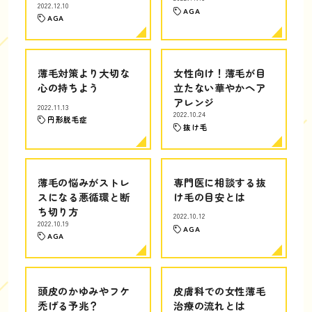
2022.12.10
AGA
AGA
薄毛対策より大切な
女性向け！薄毛が目
心の持ちよう
立たない華やかヘア
アレンジ
2022.11.13
2022.10.24
円形脱毛症
抜け毛
薄毛の悩みがストレ
専門医に相談する抜
スになる悪循環と断
け毛の目安とは
ち切り方
2022.10.12
2022.10.19
AGA
AGA
頭皮のかゆみやフケ
皮膚科での女性薄毛
禿げる予兆？
治療の流れとは