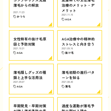
薄毛からの解放
治療のメリット・デ
メリット
2021.11.23
2021.11.15
かつら
AGA
女性特有の抜け毛原
AGA治療中の精神的
因と予防対策
ストレスと向き合う
2021.10.31
2021.09.16
AGA
抜け毛
薄毛隠しグッズの種
薄毛初期の進行パタ
類と上手な活用法
ーンを知る
2021.09.07
2021.08.30
AGA
薄毛
早期発見・早期対策
適度な運動が薄毛予
が鍵！薄毛予防の重
防に繋がる理由