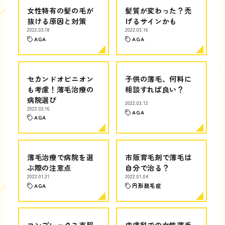
女性特有の髪の毛が
髪質が変わった？禿
抜ける原因と対策
げるサインかも
2022.03.18
2022.03.16
AGA
AGA
セカンドオピニオン
子供の薄毛、何科に
も考慮！薄毛治療の
相談すれば良い？
病院選び
2022.03.12
2022.03.16
AGA
AGA
薄毛治療で病院を選
市販育毛剤で薄毛は
ぶ際の注意点
自分で治る？
2022.01.31
2022.01.04
AGA
円形脱毛症
コンプレックス克服
皮膚科での女性薄毛