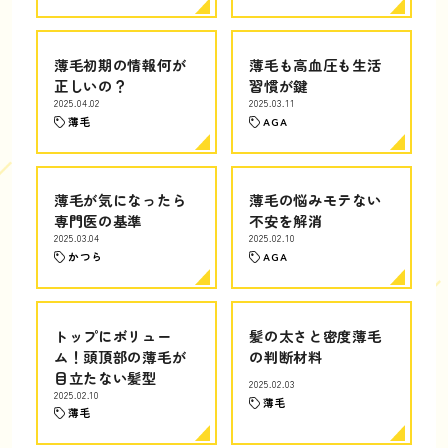
薄毛初期の情報何が
薄毛も高血圧も生活
正しいの？
習慣が鍵
2025.04.02
2025.03.11
薄毛
AGA
薄毛が気になったら
薄毛の悩みモテない
専門医の基準
不安を解消
2025.03.04
2025.02.10
かつら
AGA
トップにボリュー
髪の太さと密度薄毛
ム！頭頂部の薄毛が
の判断材料
目立たない髪型
2025.02.03
2025.02.10
薄毛
薄毛