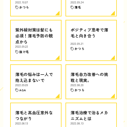
2022.10.07
2022.09.24
かつら
薄毛
紫外線対策は髪にも
ポジティブ思考で薄
必須！薄毛予防の観
毛と向き合う
点から
2022.09.21
2022.09.22
かつら
抜け毛
薄毛の悩みは一人で
薄毛自力改善への挑
抱え込まないで
戦と現実。
2022.09.09
2022.08.20
AGA
かつら
薄毛と高血圧意外な
薄毛治療で治るメカ
つながり
ニズムとは
2022.08.13
2022.08.13