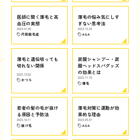
医師に聞く薄毛と高
薄毛の悩み気にしす
血圧の実態
ぎない思考法
2024.01.05
2023.12.29
円形脱毛症
AGA
薄毛と遺伝切っても
炭酸シャンプー・炭
切れない関係
酸ヘッドスパグッズ
の効果とは
2023.12.02
2023.11.15
かつら
薄毛
若者の髪の毛が抜け
薄毛対策に運動が効
る原因と予防法
果的な理由
2023.10.11
2023.09.01
抜け毛
AGA