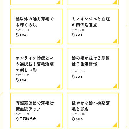
髪以外の魅力薄毛で
ミノキシジルと血圧
も輝く方法
の関係注意点
2024.12.04
2024.12.02
AGA
AGA
オンライン診療とい
髪の毛が抜ける原因
う選択肢！薄毛治療
は？生活習慣
の新しい形
2024.10.14
2024.10.22
AGA
AGA
有酸素運動で薄毛対
健やかな髪へ初期薄
策血流アップ
毛と頭皮
2024.10.09
2024.10.09
円形脱毛症
AGA