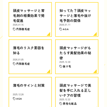
頭皮マッサージと育
知ってた？頭皮マッ
毛剤の相乗効果で発
サージと薄毛や抜け
毛促進
毛予防の関係
2026.01.16
2026.01.11
円形脱毛症
AGA
薄毛のリスク要因を
頭皮マッサージがも
知る
たらす美髪効果の秘
密
2026.01.05
2025.12.30
円形脱毛症
抜け毛
薄毛のサインと対策
頭皮マッサージで美
髪を手に入れる正し
2025.12.28
いケアの習慣
AGA
2025.12.22
男性化粧品