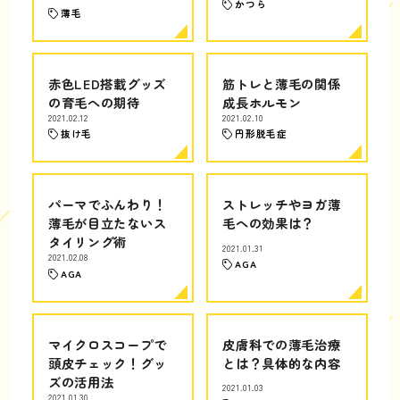
かつら
薄毛
赤色LED搭載グッズ
筋トレと薄毛の関係
の育毛への期待
成長ホルモン
2021.02.12
2021.02.10
抜け毛
円形脱毛症
パーマでふんわり！
ストレッチやヨガ薄
薄毛が目立たないス
毛への効果は？
タイリング術
2021.01.31
2021.02.08
AGA
AGA
マイクロスコープで
皮膚科での薄毛治療
頭皮チェック！グッ
とは？具体的な内容
ズの活用法
2021.01.03
2021.01.30