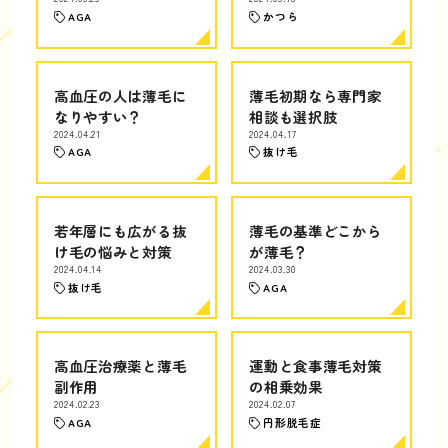
AGA
かつら
高血圧の人は薄毛に
薄毛初期なら専門家
なりやすい？
相談も選択肢
2024.04.21
2024.04.17
AGA
抜け毛
若年層にも広がる抜
薄毛の基準どこから
け毛の悩みと対策
が薄毛？
2024.04.14
2024.03.30
抜け毛
AGA
高血圧治療薬と薄毛
運動と食事薄毛対策
副作用
の相乗効果
2024.02.23
2024.02.07
AGA
円形脱毛症