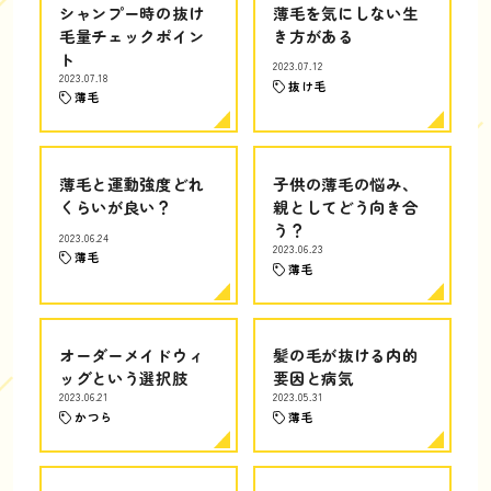
シャンプー時の抜け
薄毛を気にしない生
毛量チェックポイン
き方がある
ト
2023.07.12
2023.07.18
抜け毛
薄毛
薄毛と運動強度どれ
子供の薄毛の悩み、
くらいが良い？
親としてどう向き合
う？
2023.06.24
2023.06.23
薄毛
薄毛
オーダーメイドウィ
髪の毛が抜ける内的
ッグという選択肢
要因と病気
2023.06.21
2023.05.31
かつら
薄毛