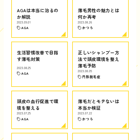
AGAは本当に治るの
薄毛男性の魅力とは
か解説
何か再考
2023.09.01
2023.08.26
AGA
かつら
生活習慣改善で目指
正しいシャンプー方
す薄毛対策
法で頭皮環境を整え
薄毛予防
2023.08.25
2023.08.05
AGA
円形脱毛症
頭皮の血行促進で環
薄毛だとモテないは
境を整える
本当か検証
2023.07.25
2023.07.22
AGA
かつら