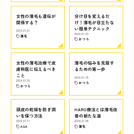
女性の薄毛も遺伝が
分け目を変えるだ
関係する？
け！薄毛が目立たな
い簡単テクニック
2024.01.31
2024.01.23
薄毛
かつら
女性の薄毛治療で皮
薄毛の悩みを克服す
膚科医に伝えるべき
るための第一歩
こと
2024.01.15
2024.01.15
かつら
かつら
頭皮の乾燥を防ぎ潤
HARG療法とは薄毛改
いを保つ方法
善の新たな道
2024.01.11
2024.01.08
AGA
薄毛