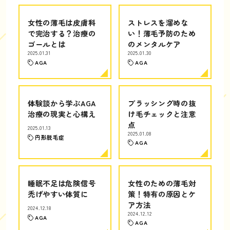
女性の薄毛は皮膚科
ストレスを溜めな
で完治する？治療の
い！薄毛予防のため
ゴールとは
のメンタルケア
2025.01.31
2025.01.30
AGA
AGA
体験談から学ぶAGA
ブラッシング時の抜
治療の現実と心構え
け毛チェックと注意
点
2025.01.13
2025.01.08
円形脱毛症
AGA
睡眠不足は危険信号
女性のための薄毛対
禿げやすい体質に
策！特有の原因とケ
ア方法
2024.12.18
2024.12.12
AGA
AGA