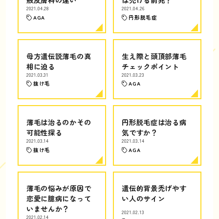
2021.04.28
2021.04.26
AGA
円形脱毛症
母方遺伝説薄毛の真
生え際と頭頂部薄毛
相に迫る
チェックポイント
2021.03.31
2021.03.23
抜け毛
AGA
薄毛は治るのかその
円形脱毛症は治る病
可能性探る
気ですか？
2021.03.14
2021.03.14
抜け毛
AGA
薄毛の悩みが原因で
遺伝的背景禿げやす
恋愛に臆病になって
い人のサイン
いませんか？
2021.02.13
2021.02.14