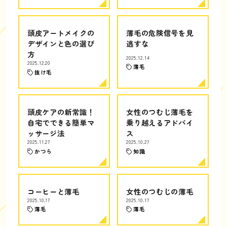
頭皮アートメイクの
薄毛の危険信号を見
デザインと色の選び
逃すな
方
2025.12.14
2025.12.20
薄毛
抜け毛
頭皮ケアの新常識！
女性のつむじ薄毛を
自宅でできる簡単マ
乗り越えるアドバイ
ッサージ法
ス
2025.11.27
2025.10.27
かつら
知識
コーヒーと薄毛
女性のつむじの薄毛
2025.10.17
2025.10.17
薄毛
薄毛