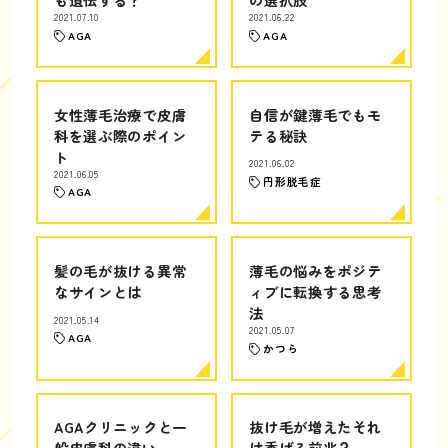
2021.07.10
2021.06.22
AGA
AGA
女性薄毛治療で皮膚
自信が鍵薄毛でもモ
科を選ぶ際のポイン
テる秘訣
ト
2021.06.02
2021.06.05
円形脱毛症
AGA
髪の毛が抜ける異常
薄毛の悩みをポジテ
なサインとは
ィブに転換する思考
法
2021.05.14
2021.05.07
AGA
かつら
AGAクリニックと一
抜け毛が増えたそれ
般皮膚科の違い
は禿げる前兆？