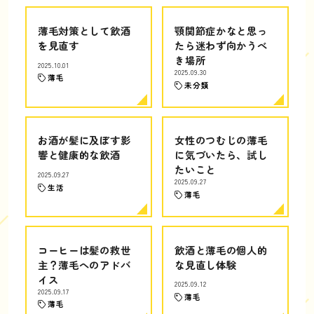
薄毛対策として飲酒
顎関節症かなと思っ
を見直す
たら迷わず向かうべ
き場所
2025.10.01
2025.09.30
薄毛
未分類
お酒が髪に及ぼす影
女性のつむじの薄毛
響と健康的な飲酒
に気づいたら、試し
たいこと
2025.09.27
2025.09.27
生活
薄毛
コーヒーは髪の救世
飲酒と薄毛の個人的
主？薄毛へのアドバ
な見直し体験
イス
2025.09.12
2025.09.17
薄毛
薄毛