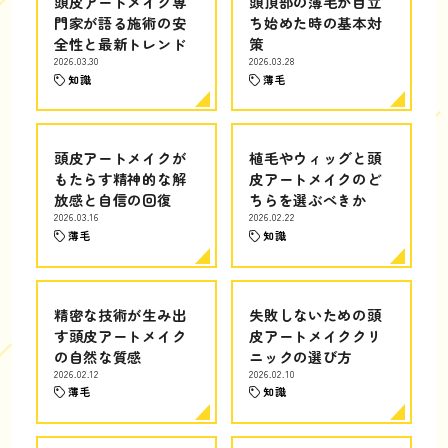
頭皮アートメイク専
頭頂部の薄毛が目立
門家が語る施術の安
ち始めた時の基本対
全性と最新トレンド
策
2026.03.30
2026.03.28
知識
薄毛
頭皮アートメイクが
植毛やウィッグと頭
もたらす精神的な解
皮アートメイクのど
放感と自信の回復
ちらを選ぶべきか
2026.03.16
2026.02.22
薄毛
知識
精密な技術が生み出
失敗しないための頭
す頭皮アートメイク
皮アートメイククリ
の自然な質感
ニックの選び方
2026.02.12
2026.02.10
薄毛
知識