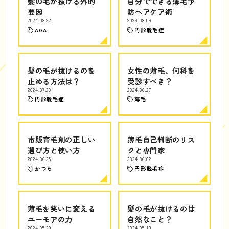
髪の毛が抜ける外的
自分でできる薄毛予
要因
防ヘアケア術
2024.08.22
2024.08.09
AGA
円形脱毛症
髪の毛が抜けるのを
女性の薄毛、何科を
止める方法は？
受診すべき？
2024.07.20
2024.06.27
円形脱毛症
薄毛
市販育毛剤の正しい
薄毛自己判断のリス
選び方と使い方
クと専門家
2024.06.25
2024.06.02
かつら
円形脱毛症
薄毛を笑いに変える
髪の毛が抜けるのは
ユーモアの力
自然なこと？
2024.05.29
2024.05.13