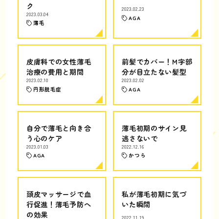
ク
2023.02.23
2023.03.04
AGA
薄毛
皮膚科での女性薄毛
前髪でカバー！M字部
治療の費用と期間
分が目立たない髪型
2023.02.10
2023.02.02
円形脱毛症
AGA
自分で薄毛と向き合
薄毛初期のサイン見
う心のケア
逃さないで
2023.01.03
2022.12.16
AGA
かつら
頭皮マッサージで血
私が薄毛初期に気づ
行促進！薄毛予防へ
いた瞬間
の効果
2022.11.19