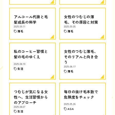
アルコール代謝と毛
女性のつむじの薄
髪成長の科学
毛、その原因と対策
2025.09.11
2025.09.05
薄毛
薄毛
私のコーヒー習慣と
女性のつむじ薄毛、
髪の毛のゆくえ
そのリアルと向き合
う
2025.08.19
2025.08.17
生活
薄毛
つむじが気になる女
毎日の抜け毛本数で
性へ、生活習慣から
危険度をチェック
のアプローチ
2025.05.26
2025.08.07
AGA
生活