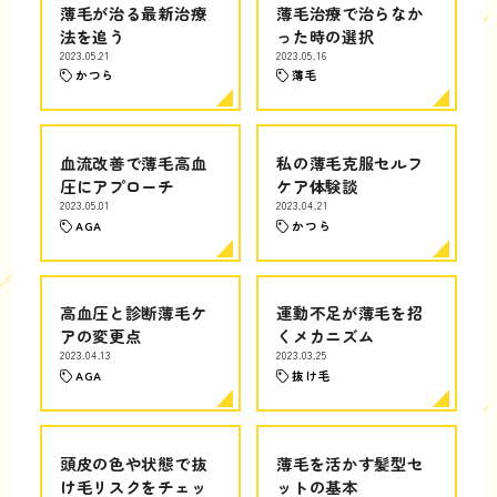
薄毛が治る最新治療
薄毛治療で治らなか
法を追う
った時の選択
2023.05.21
2023.05.16
かつら
薄毛
血流改善で薄毛高血
私の薄毛克服セルフ
圧にアプローチ
ケア体験談
2023.05.01
2023.04.21
AGA
かつら
高血圧と診断薄毛ケ
運動不足が薄毛を招
アの変更点
くメカニズム
2023.04.13
2023.03.25
AGA
抜け毛
頭皮の色や状態で抜
薄毛を活かす髪型セ
け毛リスクをチェッ
ットの基本