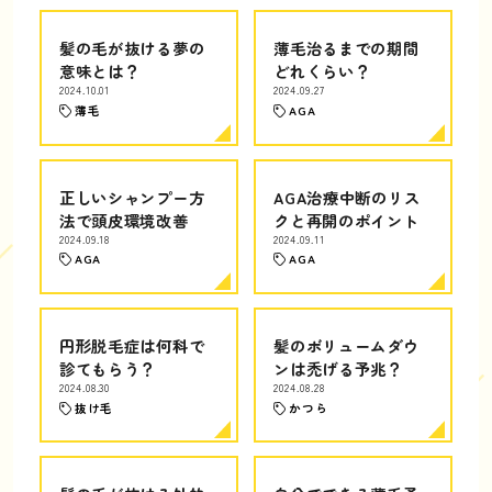
髪の毛が抜ける夢の
薄毛治るまでの期間
意味とは？
どれくらい？
2024.10.01
2024.09.27
薄毛
AGA
正しいシャンプー方
AGA治療中断のリス
法で頭皮環境改善
クと再開のポイント
2024.09.18
2024.09.11
AGA
AGA
円形脱毛症は何科で
髪のボリュームダウ
診てもらう？
ンは禿げる予兆？
2024.08.30
2024.08.28
抜け毛
かつら