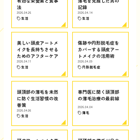
有効な栄養素と食事
薄毛を克服した男の
法
記録
2026.04.26
2026.04.14
生活
生活
美しい頭皮アートメ
傷跡や円形脱毛症を
イクを長持ちさせる
カバーする頭皮アー
ためのアフターケア
トメイクの活用術
2026.04.11
2026.04.09
生活
円形脱毛症
頭頂部の薄毛を未然
専門医に聞く頭頂部
に防ぐ生活習慣の改
の薄毛治療の最前線
善策
2026.04.04
2026.04.06
薄毛
生活