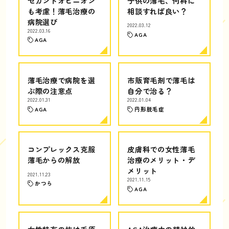
セカンドオピニオン
子供の薄毛、何科に
も考慮！薄毛治療の
相談すれば良い？
病院選び
2022.03.12
2022.03.16
AGA
AGA
薄毛治療で病院を選
市販育毛剤で薄毛は
ぶ際の注意点
自分で治る？
2022.01.31
2022.01.04
AGA
円形脱毛症
コンプレックス克服
皮膚科での女性薄毛
薄毛からの解放
治療のメリット・デ
メリット
2021.11.23
2021.11.15
かつら
AGA