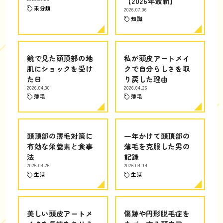
【2026年最新】
未分類
2026.07.06
知識
鏡で見た頭頂部の地
私が頭皮アートメイ
肌にショックを受け
クで自分らしさを取
た日
り戻した理由
2026.04.30
2026.04.26
薄毛
薄毛
頭頂部の薄毛対策に
一年かけて頭頂部の
有効な栄養素と食事
薄毛を克服した男の
法
記録
2026.04.26
2026.04.14
生活
生活
美しい頭皮アートメ
傷跡や円形脱毛症を