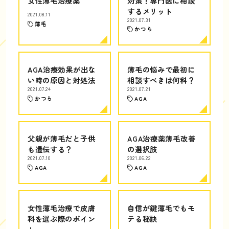
女性薄毛治療薬
対策！専門医に相談
するメリット
2021.08.11
2021.07.31
薄毛
かつら
AGA治療効果が出な
薄毛の悩みで最初に
い時の原因と対処法
相談すべきは何科？
2021.07.24
2021.07.21
かつら
AGA
父親が薄毛だと子供
AGA治療薬薄毛改善
も遺伝する？
の選択肢
2021.07.10
2021.06.22
AGA
AGA
女性薄毛治療で皮膚
自信が鍵薄毛でもモ
科を選ぶ際のポイン
テる秘訣