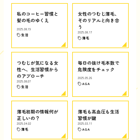
私のコーヒー習慣と
女性のつむじ薄毛、
髪の毛のゆくえ
そのリアルと向き合
う
2025.08.19
2025.08.17
生活
薄毛
つむじが気になる女
毎日の抜け毛本数で
性へ、生活習慣から
危険度をチェック
のアプローチ
2025.05.26
2025.08.07
AGA
生活
薄毛初期の情報何が
薄毛も高血圧も生活
正しいの？
習慣が鍵
2025.04.02
2025.03.11
薄毛
AGA