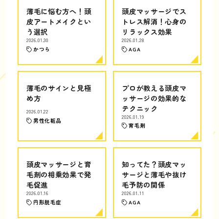
薄毛に悩む方へ！頭
頭皮マッサージでス
皮アートメイクとい
トレス解消！心身の
う選択
リラックス効果
2026.01.30
2026.01.28
かつら
AGA
薄毛のサインと見極
プロが教える頭皮マ
め方
ッサージの効果的な
テクニック
2026.01.22
2026.01.19
男性化粧品
育毛剤
頭皮マッサージと育
知ってた？頭皮マッ
毛剤の相乗効果で発
サージと薄毛や抜け
毛促進
毛予防の関係
2026.01.16
2026.01.11
円形脱毛症
AGA