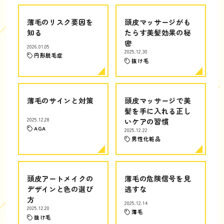
薄毛のリスク要因を
頭皮マッサージがも
知る
たらす美髪効果の秘
密
2026.01.05
2025.12.30
円形脱毛症
抜け毛
薄毛のサインと対策
頭皮マッサージで美
髪を手に入れる正し
2025.12.28
いケアの習慣
AGA
2025.12.22
男性化粧品
頭皮アートメイクの
薄毛の危険信号を見
デザインと色の選び
逃すな
方
2025.12.14
2025.12.20
薄毛
抜け毛