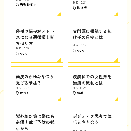
2022.10.24
円形脱毛症
抜け毛
薄毛の悩みがストレ
専門医に相談する抜
スになる悪循環と断
け毛の目安とは
ち切り方
2022.10.12
2022.10.19
AGA
AGA
頭皮のかゆみやフケ
皮膚科での女性薄毛
禿げる予兆？
治療の流れとは
2022.10.07
2022.09.24
かつら
薄毛
紫外線対策は髪にも
ポジティブ思考で薄
必須！薄毛予防の観
毛と向き合う
点から
2022.09.21