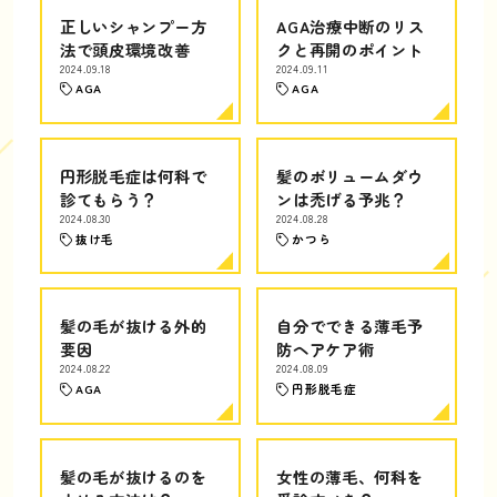
正しいシャンプー方
AGA治療中断のリス
法で頭皮環境改善
クと再開のポイント
2024.09.18
2024.09.11
AGA
AGA
円形脱毛症は何科で
髪のボリュームダウ
診てもらう？
ンは禿げる予兆？
2024.08.30
2024.08.28
抜け毛
かつら
髪の毛が抜ける外的
自分でできる薄毛予
要因
防ヘアケア術
2024.08.22
2024.08.09
AGA
円形脱毛症
髪の毛が抜けるのを
女性の薄毛、何科を