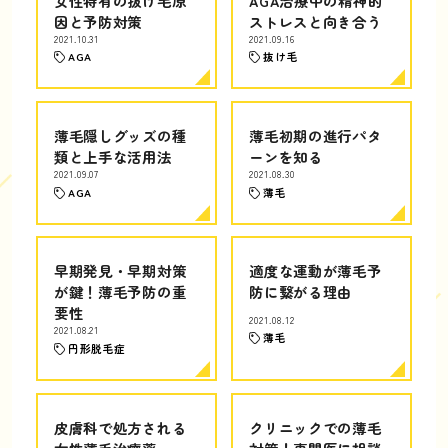
女性特有の抜け毛原
AGA治療中の精神的
因と予防対策
ストレスと向き合う
2021.10.31
2021.09.16
AGA
抜け毛
薄毛隠しグッズの種
薄毛初期の進行パタ
類と上手な活用法
ーンを知る
2021.09.07
2021.08.30
AGA
薄毛
早期発見・早期対策
適度な運動が薄毛予
が鍵！薄毛予防の重
防に繋がる理由
要性
2021.08.12
2021.08.21
薄毛
円形脱毛症
皮膚科で処方される
クリニックでの薄毛