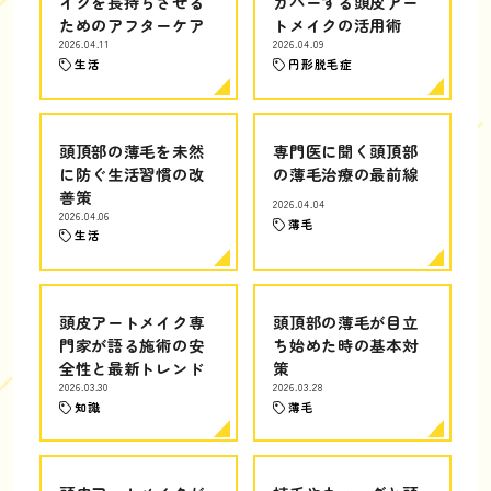
イクを長持ちさせる
カバーする頭皮アー
ためのアフターケア
トメイクの活用術
2026.04.11
2026.04.09
生活
円形脱毛症
頭頂部の薄毛を未然
専門医に聞く頭頂部
に防ぐ生活習慣の改
の薄毛治療の最前線
善策
2026.04.04
2026.04.06
薄毛
生活
頭皮アートメイク専
頭頂部の薄毛が目立
門家が語る施術の安
ち始めた時の基本対
全性と最新トレンド
策
2026.03.30
2026.03.28
知識
薄毛