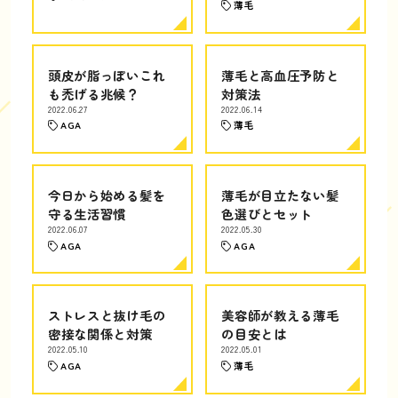
薄毛
頭皮が脂っぽいこれ
薄毛と高血圧予防と
も禿げる兆候？
対策法
2022.06.27
2022.06.14
AGA
薄毛
今日から始める髪を
薄毛が目立たない髪
守る生活習慣
色選びとセット
2022.06.07
2022.05.30
AGA
AGA
ストレスと抜け毛の
美容師が教える薄毛
密接な関係と対策
の目安とは
2022.05.10
2022.05.01
AGA
薄毛