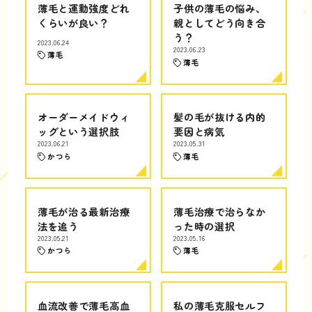
薄毛と運動強度どれ
子供の薄毛の悩み、
くらいが良い？
親としてどう向き合
う？
2023.06.24
2023.06.23
薄毛
薄毛
オーダーメイドウィ
髪の毛が抜ける内的
ッグという選択肢
要因と病気
2023.06.21
2023.05.31
かつら
薄毛
薄毛が治る最新治療
薄毛治療で治らなか
法を追う
った時の選択
2023.05.21
2023.05.16
かつら
薄毛
血流改善で薄毛高血
私の薄毛克服セルフ