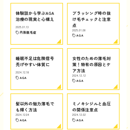
体験談から学ぶAGA
ブラッシング時の抜
治療の現実と心構え
け毛チェックと注意
点
2025.01.13
2025.01.08
円形脱毛症
AGA
睡眠不足は危険信号
女性のための薄毛対
禿げやすい体質に
策！特有の原因とケ
ア方法
2024.12.18
2024.12.12
AGA
AGA
髪以外の魅力薄毛で
ミノキシジルと血圧
も輝く方法
の関係注意点
2024.12.04
2024.12.02
AGA
AGA