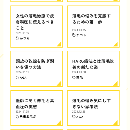
女性の薄毛治療で皮
薄毛の悩みを克服す
膚科医に伝えるべき
るための第一歩
こと
2024.01.15
2024.01.15
かつら
かつら
頭皮の乾燥を防ぎ潤
HARG療法とは薄毛改
いを保つ方法
善の新たな道
2024.01.11
2024.01.08
AGA
薄毛
医師に聞く薄毛と高
薄毛の悩み気にしす
血圧の実態
ぎない思考法
2024.01.05
2023.12.29
円形脱毛症
AGA