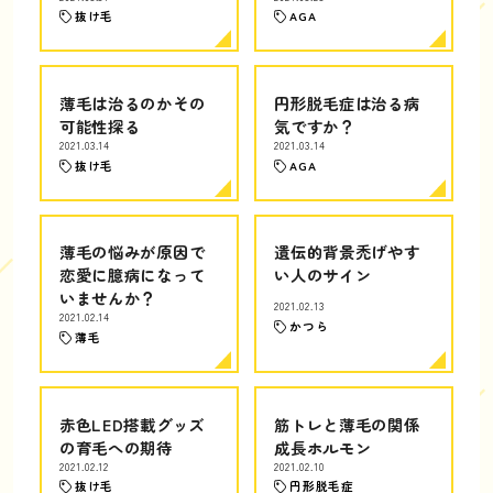
抜け毛
AGA
薄毛は治るのかその
円形脱毛症は治る病
可能性探る
気ですか？
2021.03.14
2021.03.14
抜け毛
AGA
薄毛の悩みが原因で
遺伝的背景禿げやす
恋愛に臆病になって
い人のサイン
いませんか？
2021.02.13
2021.02.14
かつら
薄毛
赤色LED搭載グッズ
筋トレと薄毛の関係
の育毛への期待
成長ホルモン
2021.02.12
2021.02.10
抜け毛
円形脱毛症