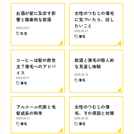
お酒が髪に及ぼす影
女性のつむじの薄毛
響と健康的な飲酒
に気づいたら、試し
たいこと
2025.09.27
2025.09.27
生活
薄毛
コーヒーは髪の救世
飲酒と薄毛の個人的
主？薄毛へのアドバ
な見直し体験
イス
2025.09.12
2025.09.17
薄毛
薄毛
アルコール代謝と毛
女性のつむじの薄
髪成長の科学
毛、その原因と対策
2025.09.11
2025.09.05
薄毛
薄毛