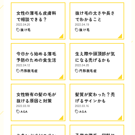
女性の薄毛も皮膚科
抜け毛の太さや長さ
で相談できる？
でわかること
2022.04.20
2022.04.19
抜け毛
抜け毛
今日から始める薄毛
生え際や頭頂部が気
予防のための食生活
になる禿げるかも
2022.04.12
2022.04.05
円形脱毛症
円形脱毛症
女性特有の髪の毛が
髪質が変わった？禿
抜ける原因と対策
げるサインかも
2022.03.18
2022.03.16
AGA
AGA