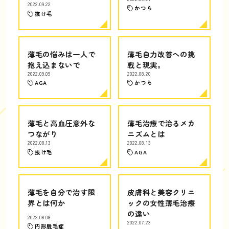
2022.09.22
かつら
抜け毛
薄毛の悩みは一人で
薄毛自力改善への挑
抱え込まないで
戦と現実。
2022.09.09
2022.08.20
AGA
かつら
薄毛と高血圧意外な
薄毛治療で治るメカ
つながり
ニズムとは
2022.08.13
2022.08.13
抜け毛
AGA
薄毛を自分で治す限
皮膚科と美容クリニ
界とは何か
ックの女性薄毛治療
の違い
2022.08.08
2022.07.23
円形脱毛症