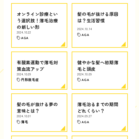
オンライン診療とい
髪の毛が抜ける原因
う選択肢！薄毛治療
は？生活習慣
の新しい形
2024.10.14
2024.10.22
AGA
AGA
有酸素運動で薄毛対
健やかな髪へ初期薄
策血流アップ
毛と頭皮
2024.10.09
2024.10.09
円形脱毛症
AGA
髪の毛が抜ける夢の
薄毛治るまでの期間
意味とは？
どれくらい？
2024.10.01
2024.09.27
薄毛
AGA