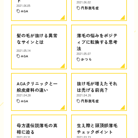
ト
2021.06.02
2021.06.05
円形脱毛症
AGA
髪の毛が抜ける異常
薄毛の悩みをポジテ
なサインとは
ィブに転換する思考
法
2021.05.14
2021.05.07
AGA
かつら
AGAクリニックと一
抜け毛が増えたそれ
般皮膚科の違い
は禿げる前兆？
2021.04.28
2021.04.26
AGA
円形脱毛症
母方遺伝説薄毛の真
生え際と頭頂部薄毛
相に迫る
チェックポイント
2021.03.31
2021.03.23