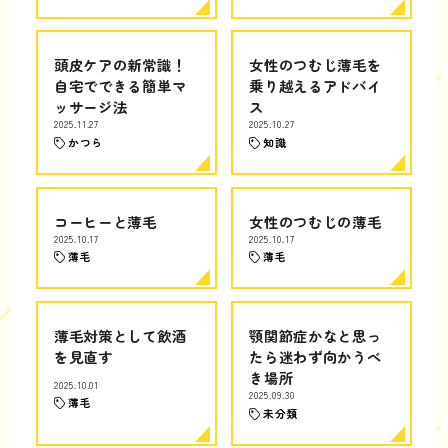
頭皮ケアの新常識！
女性のつむじ薄毛を
自宅でできる簡単マ
乗り越えるアドバイ
ッサージ法
ス
2025.11.27
2025.10.27
かつら
知識
コーヒーと薄毛
女性のつむじの薄毛
2025.10.17
2025.10.17
薄毛
薄毛
薄毛対策として飲酒
顎関節症かなと思っ
を見直す
たら迷わず向かうべ
き場所
2025.10.01
2025.09.30
薄毛
未分類