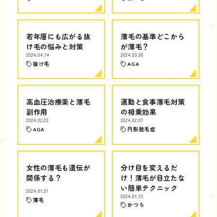
若年層にも広がる抜
薄毛の基準どこから
け毛の悩みと対策
が薄毛？
2024.04.14
2024.03.30
抜け毛
AGA
高血圧治療薬と薄毛
運動と食事薄毛対策
副作用
の相乗効果
2024.02.23
2024.02.07
AGA
円形脱毛症
女性の薄毛も遺伝が
分け目を変えるだ
関係する？
け！薄毛が目立たな
い簡単テクニック
2024.01.31
2024.01.23
薄毛
かつら