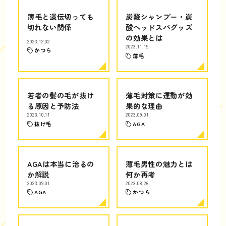
薄毛と遺伝切っても
炭酸シャンプー・炭
切れない関係
酸ヘッドスパグッズ
の効果とは
2023.12.02
2023.11.15
かつら
薄毛
若者の髪の毛が抜け
薄毛対策に運動が効
る原因と予防法
果的な理由
2023.10.11
2023.09.01
抜け毛
AGA
AGAは本当に治るの
薄毛男性の魅力とは
か解説
何か再考
2023.09.01
2023.08.26
AGA
かつら