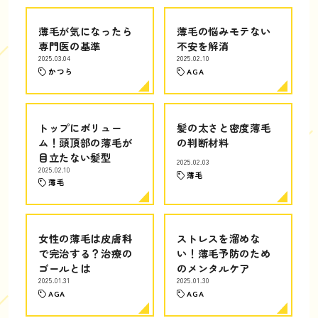
薄毛が気になったら
薄毛の悩みモテない
専門医の基準
不安を解消
2025.03.04
2025.02.10
かつら
AGA
トップにボリュー
髪の太さと密度薄毛
ム！頭頂部の薄毛が
の判断材料
目立たない髪型
2025.02.03
2025.02.10
薄毛
薄毛
女性の薄毛は皮膚科
ストレスを溜めな
で完治する？治療の
い！薄毛予防のため
ゴールとは
のメンタルケア
2025.01.31
2025.01.30
AGA
AGA