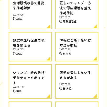
生活習慣改善で目指
正しいシャンプー方
す薄毛対策
法で頭皮環境を整え
薄毛予防
2023.08.25
2023.08.05
AGA
円形脱毛症
頭皮の血行促進で環
薄毛だとモテないは
境を整える
本当か検証
2023.07.25
2023.07.22
AGA
かつら
シャンプー時の抜け
薄毛を気にしない生
毛量チェックポイン
き方がある
ト
2023.07.12
2023.07.18
抜け毛
薄毛