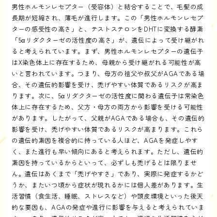
男性ホルモンレセプター（受容体）と結合することで、毛髪の成
長期が短縮され、薄毛が進行します。この「男性ホルモンレセプ
ターの感受性の高さ」と、テストステロンをDHTに変換する酵素
「5αリダクターゼの活性度の高さ」が、遺伝によって受け継がれ
ると考えられています。まず、男性ホルモンレセプターの遺伝子
はX染色体上に存在するため、母親から受け継がれる可能性が高
いと言われています。つまり、母方の祖父や叔父がAGAである場
合、その遺伝的影響を受け、禿げやすい体質であるリスクが高ま
ります。次に、5αリダクターゼの活性度に関わる遺伝子は常染色
体上に存在するため、父方・母方の両方から影響を受ける可能性
があります。したがって、父親がAGAである場合も、その遺伝的
影響を受け、禿げやすい体質であるリスクが高まります。これら
の遺伝的素因を複合的に持っている人ほど、AGAを発症しやす
く、また進行も早い傾向にあると考えられます。ただし、遺伝的
素因を持っているからといって、必ずしも禿げるとは限りませ
ん。遺伝はあくまで「禿げやすさ」であり、実際に発症するかど
うか、またいつ頃から症状が現れるかには個人差があります。生
活習慣（食生活、睡眠、ストレスなど）や頭皮環境といった後天
的な要因も、AGAの発症や進行に影響を与えると考えられていま