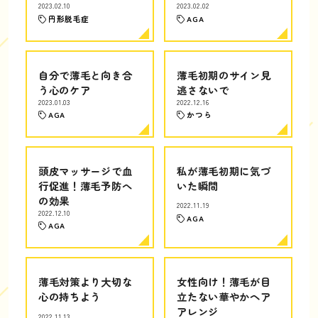
2023.02.10
2023.02.02
円形脱毛症
AGA
自分で薄毛と向き合
薄毛初期のサイン見
う心のケア
逃さないで
2023.01.03
2022.12.16
AGA
かつら
頭皮マッサージで血
私が薄毛初期に気づ
行促進！薄毛予防へ
いた瞬間
の効果
2022.11.19
2022.12.10
AGA
AGA
薄毛対策より大切な
女性向け！薄毛が目
心の持ちよう
立たない華やかヘア
アレンジ
2022.11.13