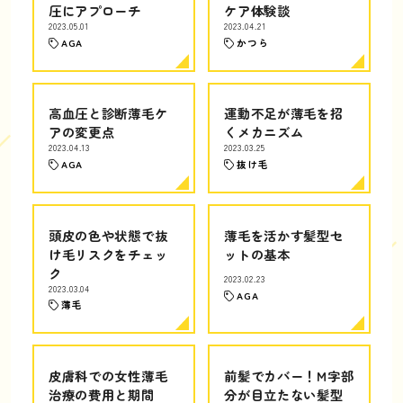
圧にアプローチ
ケア体験談
2023.05.01
2023.04.21
AGA
かつら
高血圧と診断薄毛ケ
運動不足が薄毛を招
アの変更点
くメカニズム
2023.04.13
2023.03.25
AGA
抜け毛
頭皮の色や状態で抜
薄毛を活かす髪型セ
け毛リスクをチェッ
ットの基本
ク
2023.02.23
2023.03.04
AGA
薄毛
皮膚科での女性薄毛
前髪でカバー！M字部
治療の費用と期間
分が目立たない髪型