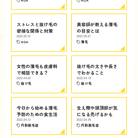
AGA
AGA
ストレスと抜け毛の
美容師が教える薄毛
密接な関係と対策
の目安とは
2022.05.10
2022.05.01
AGA
薄毛
女性の薄毛も皮膚科
抜け毛の太さや長さ
で相談できる？
でわかること
2022.04.20
2022.04.19
抜け毛
抜け毛
今日から始める薄毛
生え際や頭頂部が気
予防のための食生活
になる禿げるかも
2022.04.12
2022.04.05
円形脱毛症
円形脱毛症