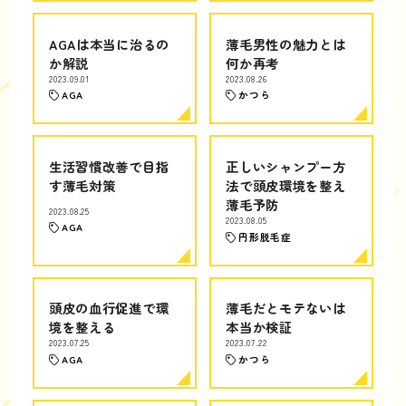
AGAは本当に治るの
薄毛男性の魅力とは
か解説
何か再考
2023.09.01
2023.08.26
AGA
かつら
生活習慣改善で目指
正しいシャンプー方
す薄毛対策
法で頭皮環境を整え
薄毛予防
2023.08.25
2023.08.05
AGA
円形脱毛症
頭皮の血行促進で環
薄毛だとモテないは
境を整える
本当か検証
2023.07.25
2023.07.22
AGA
かつら