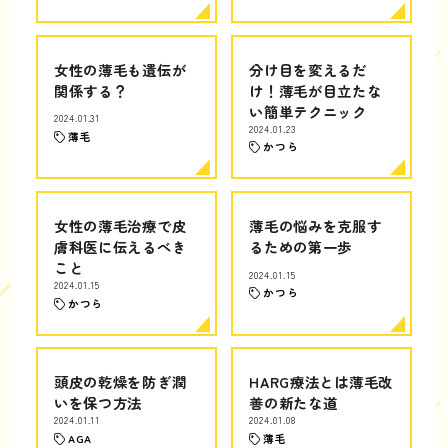
女性の薄毛も遺伝が
分け目を変えるだ
関係する？
け！薄毛が目立たな
い簡単テクニック
2024.01.31
2024.01.23
薄毛
かつら
女性の薄毛治療で皮
薄毛の悩みを克服す
膚科医に伝えるべき
るための第一歩
こと
2024.01.15
2024.01.15
かつら
かつら
頭皮の乾燥を防ぎ潤
HARG療法とは薄毛改
いを保つ方法
善の新たな道
2024.01.11
2024.01.08
AGA
薄毛