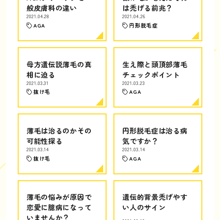
般皮膚科の違い
は禿げる前兆？
2021.04.28
2021.04.26
AGA
円形脱毛症
母方遺伝説薄毛の真
生え際と頭頂部薄毛
相に迫る
チェックポイント
2021.03.31
2021.03.23
抜け毛
AGA
薄毛は治るのかその
円形脱毛症は治る病
可能性探る
気ですか？
2021.03.14
2021.03.14
抜け毛
AGA
薄毛の悩みが原因で
遺伝的背景禿げやす
恋愛に臆病になって
い人のサイン
いませんか？