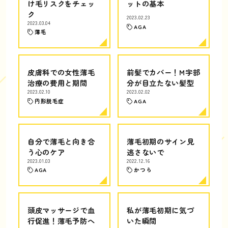
け毛リスクをチェッ
ットの基本
ク
2023.02.23
2023.03.04
AGA
薄毛
皮膚科での女性薄毛
前髪でカバー！M字部
治療の費用と期間
分が目立たない髪型
2023.02.10
2023.02.02
円形脱毛症
AGA
自分で薄毛と向き合
薄毛初期のサイン見
う心のケア
逃さないで
2023.01.03
2022.12.16
AGA
かつら
頭皮マッサージで血
私が薄毛初期に気づ
行促進！薄毛予防へ
いた瞬間