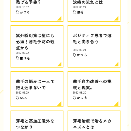
禿げる予兆？
治療の流れとは
2022.10.07
2022.09.24
かつら
薄毛
紫外線対策は髪にも
ポジティブ思考で薄
必須！薄毛予防の観
毛と向き合う
点から
2022.09.21
2022.09.22
かつら
抜け毛
薄毛の悩みは一人で
薄毛自力改善への挑
抱え込まないで
戦と現実。
2022.09.09
2022.08.20
AGA
かつら
薄毛と高血圧意外な
薄毛治療で治るメカ
つながり
ニズムとは