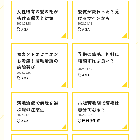
女性特有の髪の毛が
髪質が変わった？禿
抜ける原因と対策
げるサインかも
2022.03.18
2022.03.16
AGA
AGA
セカンドオピニオン
子供の薄毛、何科に
も考慮！薄毛治療の
相談すれば良い？
病院選び
2022.03.12
2022.03.16
AGA
AGA
薄毛治療で病院を選
市販育毛剤で薄毛は
ぶ際の注意点
自分で治る？
2022.01.31
2022.01.04
AGA
円形脱毛症