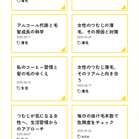
薄毛
アルコール代謝と毛
女性のつむじの薄
髪成長の科学
毛、その原因と対策
2025.09.11
2025.09.05
薄毛
薄毛
私のコーヒー習慣と
女性のつむじ薄毛、
髪の毛のゆくえ
そのリアルと向き合
う
2025.08.19
2025.08.17
生活
薄毛
つむじが気になる女
毎日の抜け毛本数で
性へ、生活習慣から
危険度をチェック
のアプローチ
2025.05.26
2025.08.07
AGA