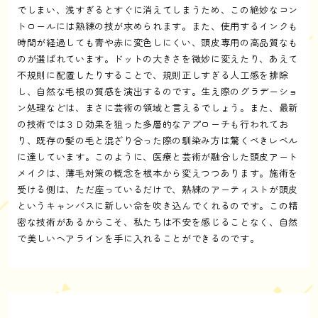
でしまい、浅すぎるとすぐに消えてしまうため、この絶妙なコン
トロールには熟練の技が求められます。また、使用するインクも
時間が経過しても青や赤に変色しにくい、頭皮専用の高品質なも
のが選ばれています。ドットの大きさを微妙に変えたり、あえて
不規則に配置したりすることで、規則正しすぎる人工感を排除
し、自然な毛根の質感を演出するのです。生え際のグラデーショ
ン処理などは、まさに芸術の領域と言えるでしょう。また、最新
の技術では３Ｄ効果を狙った多層的なアプローチも行われてお
り、既存の髪の毛と混ざり合った際の馴染み方は驚くべきレベル
に達しています。このように、医療と芸術が融合した頭皮アート
メイクは、薄毛対策の概念を根本から変えつつあります。施術を
受ける側は、ただ座っているだけで、熟練のアーティストが頭皮
というキャンバスに新しい命を吹き込んでくれるのです。この精
密な技術があるからこそ、私たちは不安を感じることなく、自然
で美しいヘアラインを手に入れることができるのです。