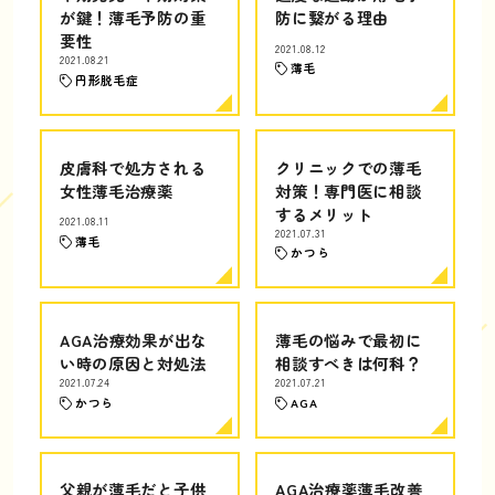
が鍵！薄毛予防の重
防に繋がる理由
要性
2021.08.12
2021.08.21
薄毛
円形脱毛症
皮膚科で処方される
クリニックでの薄毛
女性薄毛治療薬
対策！専門医に相談
するメリット
2021.08.11
2021.07.31
薄毛
かつら
AGA治療効果が出な
薄毛の悩みで最初に
い時の原因と対処法
相談すべきは何科？
2021.07.24
2021.07.21
かつら
AGA
父親が薄毛だと子供
AGA治療薬薄毛改善