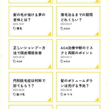
髪の毛が抜ける夢の
薄毛治るまでの期間
意味とは？
どれくらい？
2024.10.01
2024.09.27
薄毛
AGA
正しいシャンプー方
AGA治療中断のリス
法で頭皮環境改善
クと再開のポイント
2024.09.18
2024.09.11
AGA
AGA
円形脱毛症は何科で
髪のボリュームダウ
診てもらう？
ンは禿げる予兆？
2024.08.30
2024.08.28
抜け毛
かつら