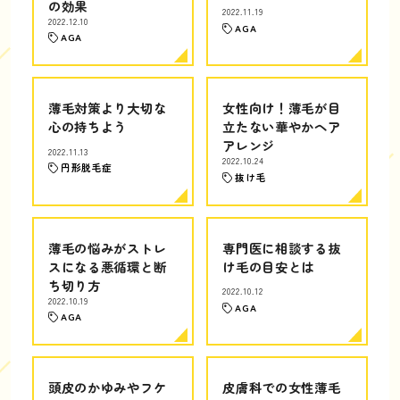
の効果
2022.11.19
2022.12.10
AGA
AGA
薄毛対策より大切な
女性向け！薄毛が目
心の持ちよう
立たない華やかヘア
アレンジ
2022.11.13
2022.10.24
円形脱毛症
抜け毛
薄毛の悩みがストレ
専門医に相談する抜
スになる悪循環と断
け毛の目安とは
ち切り方
2022.10.12
2022.10.19
AGA
AGA
頭皮のかゆみやフケ
皮膚科での女性薄毛