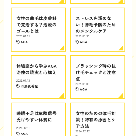
女性の薄毛は皮膚科
ストレスを溜めな
で完治する？治療の
い！薄毛予防のため
ゴールとは
のメンタルケア
2025.01.31
2025.01.30
AGA
AGA
体験談から学ぶAGA
ブラッシング時の抜
治療の現実と心構え
け毛チェックと注意
点
2025.01.13
2025.01.08
円形脱毛症
AGA
睡眠不足は危険信号
女性のための薄毛対
禿げやすい体質に
策！特有の原因とケ
ア方法
2024.12.18
2024.12.12
AGA