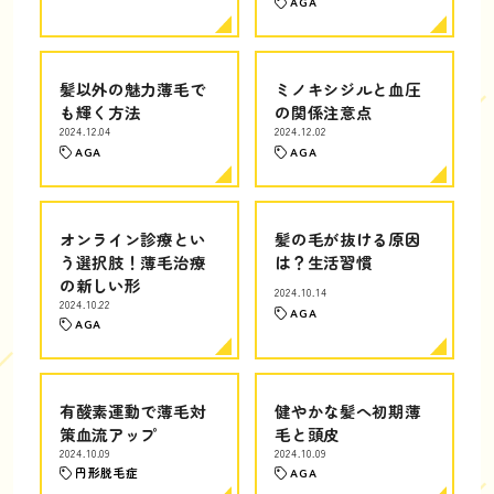
AGA
髪以外の魅力薄毛で
ミノキシジルと血圧
も輝く方法
の関係注意点
2024.12.04
2024.12.02
AGA
AGA
オンライン診療とい
髪の毛が抜ける原因
う選択肢！薄毛治療
は？生活習慣
の新しい形
2024.10.14
2024.10.22
AGA
AGA
有酸素運動で薄毛対
健やかな髪へ初期薄
策血流アップ
毛と頭皮
2024.10.09
2024.10.09
円形脱毛症
AGA