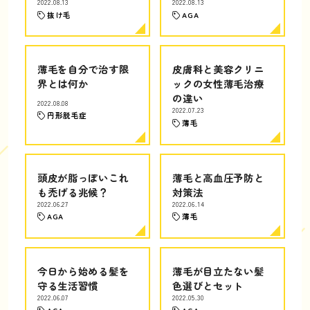
2022.08.13
2022.08.13
抜け毛
AGA
薄毛を自分で治す限
皮膚科と美容クリニ
界とは何か
ックの女性薄毛治療
の違い
2022.08.08
2022.07.23
円形脱毛症
薄毛
頭皮が脂っぽいこれ
薄毛と高血圧予防と
も禿げる兆候？
対策法
2022.06.27
2022.06.14
AGA
薄毛
今日から始める髪を
薄毛が目立たない髪
守る生活習慣
色選びとセット
2022.06.07
2022.05.30