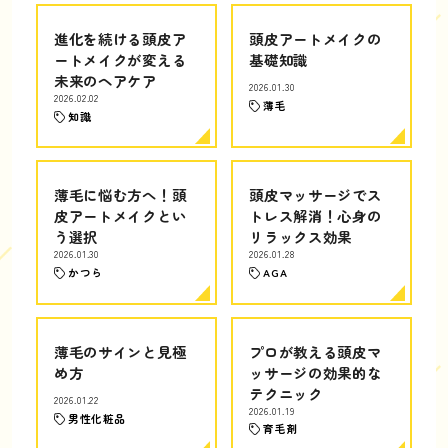
進化を続ける頭皮ア
頭皮アートメイクの
ートメイクが変える
基礎知識
未来のヘアケア
2026.01.30
2026.02.02
薄毛
知識
薄毛に悩む方へ！頭
頭皮マッサージでス
皮アートメイクとい
トレス解消！心身の
う選択
リラックス効果
2026.01.30
2026.01.28
かつら
AGA
薄毛のサインと見極
プロが教える頭皮マ
め方
ッサージの効果的な
テクニック
2026.01.22
2026.01.19
男性化粧品
育毛剤