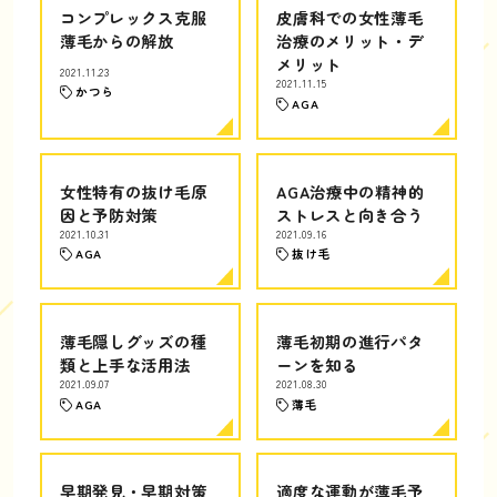
コンプレックス克服
皮膚科での女性薄毛
薄毛からの解放
治療のメリット・デ
メリット
2021.11.23
2021.11.15
かつら
AGA
女性特有の抜け毛原
AGA治療中の精神的
因と予防対策
ストレスと向き合う
2021.10.31
2021.09.16
AGA
抜け毛
薄毛隠しグッズの種
薄毛初期の進行パタ
類と上手な活用法
ーンを知る
2021.09.07
2021.08.30
AGA
薄毛
早期発見・早期対策
適度な運動が薄毛予