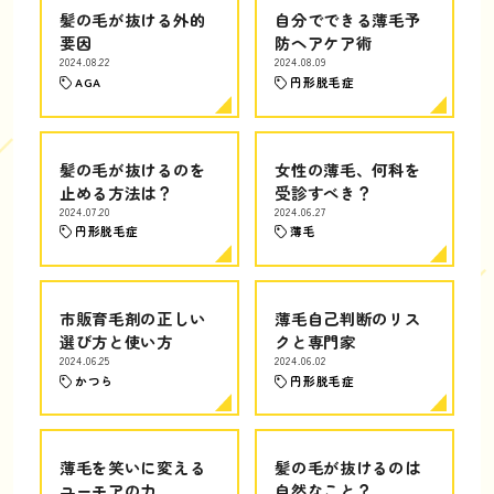
髪の毛が抜ける外的
自分でできる薄毛予
要因
防ヘアケア術
2024.08.22
2024.08.09
AGA
円形脱毛症
髪の毛が抜けるのを
女性の薄毛、何科を
止める方法は？
受診すべき？
2024.07.20
2024.06.27
円形脱毛症
薄毛
市販育毛剤の正しい
薄毛自己判断のリス
選び方と使い方
クと専門家
2024.06.25
2024.06.02
かつら
円形脱毛症
薄毛を笑いに変える
髪の毛が抜けるのは
ユーモアの力
自然なこと？