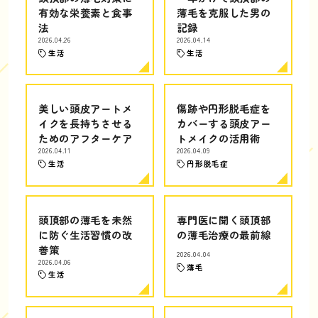
有効な栄養素と食事
薄毛を克服した男の
法
記録
2026.04.26
2026.04.14
生活
生活
美しい頭皮アートメ
傷跡や円形脱毛症を
イクを長持ちさせる
カバーする頭皮アー
ためのアフターケア
トメイクの活用術
2026.04.11
2026.04.09
生活
円形脱毛症
頭頂部の薄毛を未然
専門医に聞く頭頂部
に防ぐ生活習慣の改
の薄毛治療の最前線
善策
2026.04.04
2026.04.06
薄毛
生活