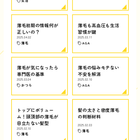
生活
薄毛初期の情報何が
薄毛も高血圧も生活
正しいの？
習慣が鍵
2025.04.02
2025.03.11
薄毛
AGA
薄毛が気になったら
薄毛の悩みモテない
専門医の基準
不安を解消
2025.03.04
2025.02.10
かつら
AGA
トップにボリュー
髪の太さと密度薄毛
ム！頭頂部の薄毛が
の判断材料
目立たない髪型
2025.02.03
2025.02.10
薄毛
薄毛