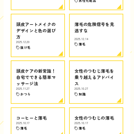
男性化粧品
頭皮アートメイクの
薄毛の危険信号を見
デザインと色の選び
逃すな
方
2025.12.14
2025.12.20
薄毛
抜け毛
頭皮ケアの新常識！
女性のつむじ薄毛を
自宅でできる簡単マ
乗り越えるアドバイ
ッサージ法
ス
2025.11.27
2025.10.27
かつら
知識
コーヒーと薄毛
女性のつむじの薄毛
2025.10.17
2025.10.17
薄毛
薄毛