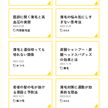
医師に聞く薄毛と高
薄毛の悩み気にしす
血圧の実態
ぎない思考法
2024.01.05
2023.12.29
円形脱毛症
AGA
薄毛と遺伝切っても
炭酸シャンプー・炭
切れない関係
酸ヘッドスパグッズ
の効果とは
2023.12.02
2023.11.15
かつら
薄毛
若者の髪の毛が抜け
薄毛対策に運動が効
る原因と予防法
果的な理由
2023.10.11
2023.09.01
抜け毛
AGA