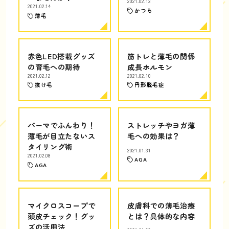
2021.02.13
2021.02.14
かつら
薄毛
赤色LED搭載グッズ
筋トレと薄毛の関係
の育毛への期待
成長ホルモン
2021.02.12
2021.02.10
抜け毛
円形脱毛症
パーマでふんわり！
ストレッチやヨガ薄
薄毛が目立たないス
毛への効果は？
タイリング術
2021.01.31
2021.02.08
AGA
AGA
マイクロスコープで
皮膚科での薄毛治療
頭皮チェック！グッ
とは？具体的な内容
ズの活用法