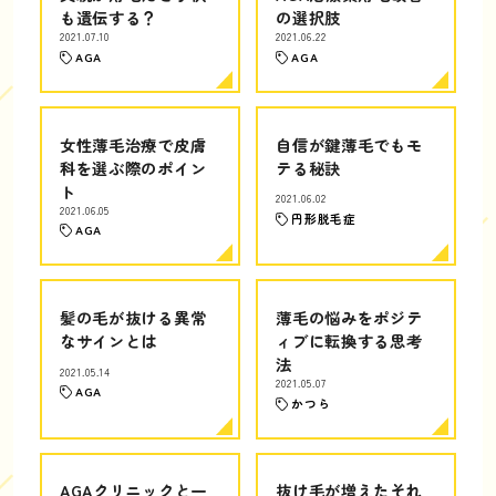
も遺伝する？
の選択肢
2021.07.10
2021.06.22
AGA
AGA
女性薄毛治療で皮膚
自信が鍵薄毛でもモ
科を選ぶ際のポイン
テる秘訣
ト
2021.06.02
2021.06.05
円形脱毛症
AGA
髪の毛が抜ける異常
薄毛の悩みをポジテ
なサインとは
ィブに転換する思考
法
2021.05.14
2021.05.07
AGA
かつら
AGAクリニックと一
抜け毛が増えたそれ