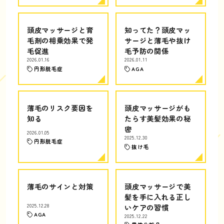
頭皮マッサージと育
知ってた？頭皮マッ
毛剤の相乗効果で発
サージと薄毛や抜け
毛促進
毛予防の関係
2026.01.16
2026.01.11
円形脱毛症
AGA
薄毛のリスク要因を
頭皮マッサージがも
知る
たらす美髪効果の秘
密
2026.01.05
2025.12.30
円形脱毛症
抜け毛
薄毛のサインと対策
頭皮マッサージで美
髪を手に入れる正し
2025.12.28
いケアの習慣
AGA
2025.12.22