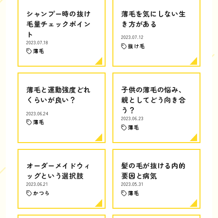
シャンプー時の抜け
薄毛を気にしない生
毛量チェックポイン
き方がある
ト
2023.07.12
2023.07.18
抜け毛
薄毛
薄毛と運動強度どれ
子供の薄毛の悩み、
くらいが良い？
親としてどう向き合
う？
2023.06.24
2023.06.23
薄毛
薄毛
オーダーメイドウィ
髪の毛が抜ける内的
ッグという選択肢
要因と病気
2023.06.21
2023.05.31
かつら
薄毛