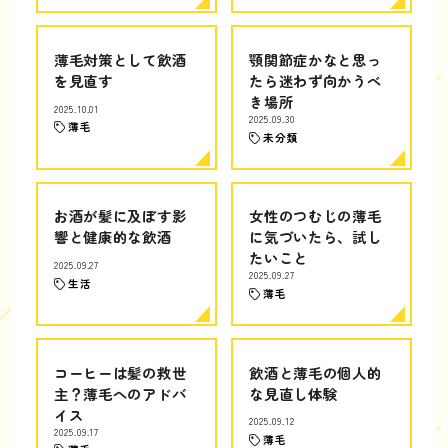
薄毛対策として飲酒
顎関節症かなと思っ
を見直す
たら迷わず向かうべ
き場所
2025.10.01
2025.09.30
薄毛
未分類
お酒が髪に及ぼす影
女性のつむじの薄毛
響と健康的な飲酒
に気づいたら、試し
たいこと
2025.09.27
2025.09.27
生活
薄毛
コーヒーは髪の救世
飲酒と薄毛の個人的
主？薄毛へのアドバ
な見直し体験
イス
2025.09.12
2025.09.17
薄毛