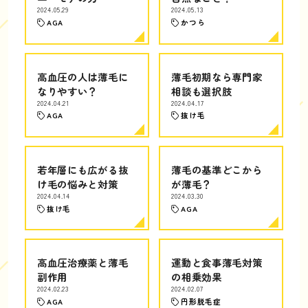
2024.05.29
2024.05.13
AGA
かつら
高血圧の人は薄毛に
薄毛初期なら専門家
なりやすい？
相談も選択肢
2024.04.21
2024.04.17
AGA
抜け毛
若年層にも広がる抜
薄毛の基準どこから
け毛の悩みと対策
が薄毛？
2024.04.14
2024.03.30
抜け毛
AGA
高血圧治療薬と薄毛
運動と食事薄毛対策
副作用
の相乗効果
2024.02.23
2024.02.07
AGA
円形脱毛症