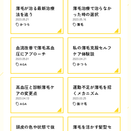
薄毛が治る最新治療
薄毛治療で治らなか
法を追う
った時の選択
2023.05.21
2023.05.16
かつら
薄毛
血流改善で薄毛高血
私の薄毛克服セルフ
圧にアプローチ
ケア体験談
2023.05.01
2023.04.21
AGA
かつら
高血圧と診断薄毛ケ
運動不足が薄毛を招
アの変更点
くメカニズム
2023.04.13
2023.03.25
AGA
抜け毛
頭皮の色や状態で抜
薄毛を活かす髪型セ