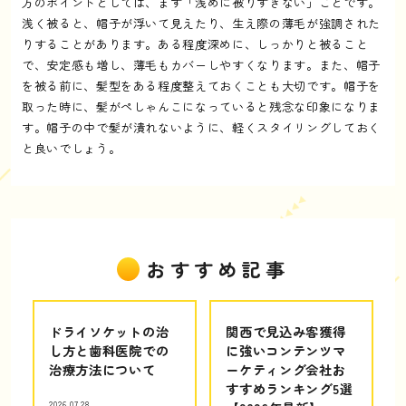
方のポイントとしては、まず「浅めに被りすぎない」ことです。
浅く被ると、帽子が浮いて見えたり、生え際の薄毛が強調された
りすることがあります。ある程度深めに、しっかりと被ること
で、安定感も増し、薄毛もカバーしやすくなります。また、帽子
を被る前に、髪型をある程度整えておくことも大切です。帽子を
取った時に、髪がぺしゃんこになっていると残念な印象になりま
す。帽子の中で髪が潰れないように、軽くスタイリングしておく
と良いでしょう。
おすすめ記事
ドライソケットの治
関西で見込み客獲得
し方と歯科医院での
に強いコンテンツマ
治療方法について
ーケティング会社お
すすめランキング5選
2026.07.28