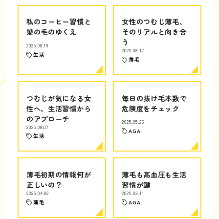
私のコーヒー習慣と
女性のつむじ薄毛、
髪の毛のゆくえ
そのリアルと向き合
う
2025.08.19
2025.08.17
生活
薄毛
つむじが気になる女
毎日の抜け毛本数で
性へ、生活習慣から
危険度をチェック
のアプローチ
2025.05.26
2025.08.07
AGA
生活
薄毛初期の情報何が
薄毛も高血圧も生活
正しいの？
習慣が鍵
2025.04.02
2025.03.11
薄毛
AGA