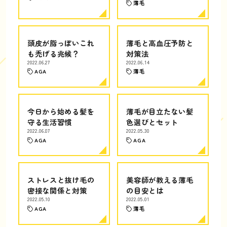
薄毛
頭皮が脂っぽいこれ
薄毛と高血圧予防と
も禿げる兆候？
対策法
2022.06.27
2022.06.14
AGA
薄毛
今日から始める髪を
薄毛が目立たない髪
守る生活習慣
色選びとセット
2022.06.07
2022.05.30
AGA
AGA
ストレスと抜け毛の
美容師が教える薄毛
密接な関係と対策
の目安とは
2022.05.10
2022.05.01
AGA
薄毛