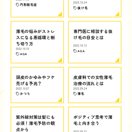
2022.10.24
円形脱毛症
抜け毛
薄毛の悩みがストレ
専門医に相談する抜
スになる悪循環と断
け毛の目安とは
ち切り方
2022.10.12
2022.10.19
AGA
AGA
頭皮のかゆみやフケ
皮膚科での女性薄毛
禿げる予兆？
治療の流れとは
2022.10.07
2022.09.24
かつら
薄毛
紫外線対策は髪にも
ポジティブ思考で薄
必須！薄毛予防の観
毛と向き合う
点から
2022.09.21