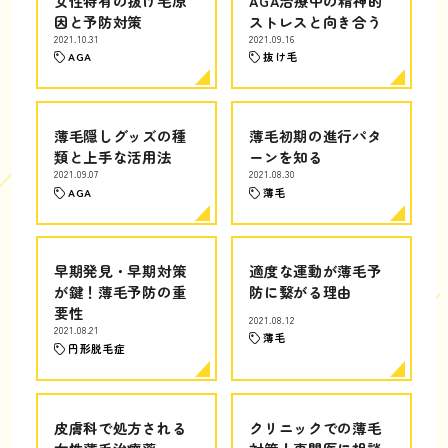
女性特有の抜け毛原
AGA治療中の精神的
因と予防対策
ストレスと向き合う
2021.10.31
2021.09.16
AGA
抜け毛
薄毛隠しグッズの種
薄毛初期の進行パタ
類と上手な活用法
ーンを知る
2021.09.07
2021.08.30
AGA
薄毛
早期発見・早期対策
適度な運動が薄毛予
が鍵！薄毛予防の重
防に繋がる理由
要性
2021.08.12
2021.08.21
薄毛
円形脱毛症
皮膚科で処方される
クリニックでの薄毛