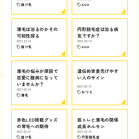
抜け毛
AGA
薄毛は治るのかその
円形脱毛症は治る病
可能性探る
気ですか？
2021.03.14
2021.03.14
抜け毛
AGA
薄毛の悩みが原因で
遺伝的背景禿げやす
恋愛に臆病になって
い人のサイン
いませんか？
2021.02.13
2021.02.14
かつら
薄毛
赤色LED搭載グッズ
筋トレと薄毛の関係
の育毛への期待
成長ホルモン
2021.02.12
2021.02.10
抜け毛
円形脱毛症