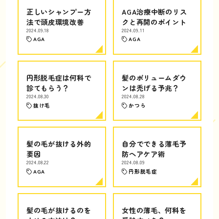
正しいシャンプー方
AGA治療中断のリス
法で頭皮環境改善
クと再開のポイント
2024.09.18
2024.09.11
AGA
AGA
円形脱毛症は何科で
髪のボリュームダウ
診てもらう？
ンは禿げる予兆？
2024.08.30
2024.08.28
抜け毛
かつら
髪の毛が抜ける外的
自分でできる薄毛予
要因
防ヘアケア術
2024.08.22
2024.08.09
AGA
円形脱毛症
髪の毛が抜けるのを
女性の薄毛、何科を