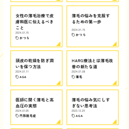
女性の薄毛治療で皮
薄毛の悩みを克服す
膚科医に伝えるべき
るための第一歩
こと
2024.01.15
2024.01.15
かつら
かつら
頭皮の乾燥を防ぎ潤
HARG療法とは薄毛改
いを保つ方法
善の新たな道
2024.01.11
2024.01.08
AGA
薄毛
医師に聞く薄毛と高
薄毛の悩み気にしす
血圧の実態
ぎない思考法
2024.01.05
2023.12.29
円形脱毛症
AGA