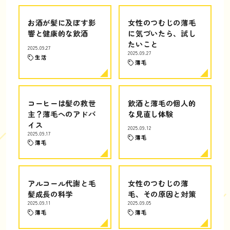
お酒が髪に及ぼす影
女性のつむじの薄毛
響と健康的な飲酒
に気づいたら、試し
たいこと
2025.09.27
2025.09.27
生活
薄毛
コーヒーは髪の救世
飲酒と薄毛の個人的
主？薄毛へのアドバ
な見直し体験
イス
2025.09.12
2025.09.17
薄毛
薄毛
アルコール代謝と毛
女性のつむじの薄
髪成長の科学
毛、その原因と対策
2025.09.11
2025.09.05
薄毛
薄毛