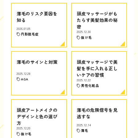
薄毛のリスク要因を
頭皮マッサージがも
知る
たらす美髪効果の秘
密
2026.01.05
2025.12.30
円形脱毛症
抜け毛
薄毛のサインと対策
頭皮マッサージで美
髪を手に入れる正し
2025.12.28
いケアの習慣
AGA
2025.12.22
男性化粧品
頭皮アートメイクの
薄毛の危険信号を見
デザインと色の選び
逃すな
方
2025.12.14
2025.12.20
薄毛
抜け毛