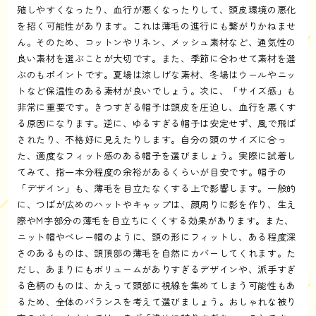
殖しやすくなったり、血行が悪くなったりして、頭皮環境の悪化
を招く可能性があります。これは薄毛の進行にも繋がりかねませ
ん。そのため、コットンやリネン、メッシュ素材など、通気性の
良い素材を選ぶことが大切です。また、季節に合わせて素材を選
ぶのもポイントです。夏場は涼しげな素材、冬場はウールやニッ
トなど保温性のある素材が良いでしょう。次に、「サイズ感」も
非常に重要です。きつすぎる帽子は頭皮を圧迫し、血行を悪くす
る原因になります。逆に、ゆるすぎる帽子は安定せず、風で飛ば
されたり、不格好に見えたりします。自分の頭のサイズに合っ
た、適度なフィット感のある帽子を選びましょう。実際に試着し
てみて、指一本分程度の余裕があるくらいが目安です。帽子の
「デザイン」も、薄毛を目立たなくする上で影響します。一般的
に、つばが広めのハットやキャップは、顔周りに影を作り、生え
際やM字部分の薄毛を目立ちにくくする効果があります。また、
ニット帽やベレー帽のように、頭の形にフィットし、ある程度深
さのあるものは、頭頂部の薄毛を自然にカバーしてくれます。た
だし、あまりにもボリュームがありすぎるデザインや、派手すぎ
る色柄のものは、かえって頭部に視線を集めてしまう可能性もあ
るため、全体のバランスを考えて選びましょう。おしゃれな被り