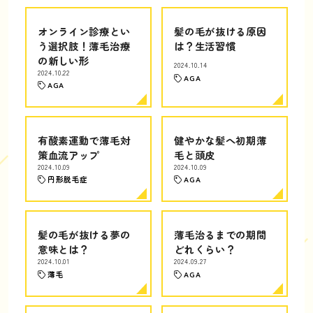
オンライン診療とい
髪の毛が抜ける原因
う選択肢！薄毛治療
は？生活習慣
の新しい形
2024.10.14
2024.10.22
AGA
AGA
有酸素運動で薄毛対
健やかな髪へ初期薄
策血流アップ
毛と頭皮
2024.10.09
2024.10.09
円形脱毛症
AGA
髪の毛が抜ける夢の
薄毛治るまでの期間
意味とは？
どれくらい？
2024.10.01
2024.09.27
薄毛
AGA