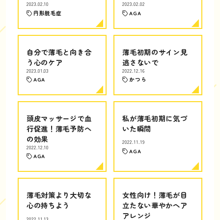
2023.02.10
2023.02.02
円形脱毛症
AGA
自分で薄毛と向き合
薄毛初期のサイン見
う心のケア
逃さないで
2023.01.03
2022.12.16
AGA
かつら
頭皮マッサージで血
私が薄毛初期に気づ
行促進！薄毛予防へ
いた瞬間
の効果
2022.11.19
2022.12.10
AGA
AGA
薄毛対策より大切な
女性向け！薄毛が目
心の持ちよう
立たない華やかヘア
アレンジ
2022.11.13