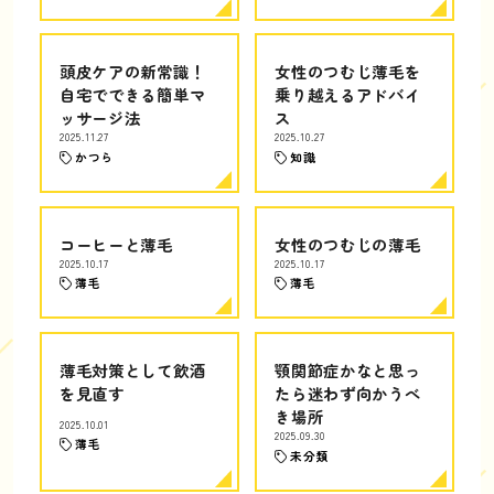
頭皮ケアの新常識！
女性のつむじ薄毛を
自宅でできる簡単マ
乗り越えるアドバイ
ッサージ法
ス
2025.11.27
2025.10.27
かつら
知識
コーヒーと薄毛
女性のつむじの薄毛
2025.10.17
2025.10.17
薄毛
薄毛
薄毛対策として飲酒
顎関節症かなと思っ
を見直す
たら迷わず向かうべ
き場所
2025.10.01
2025.09.30
薄毛
未分類