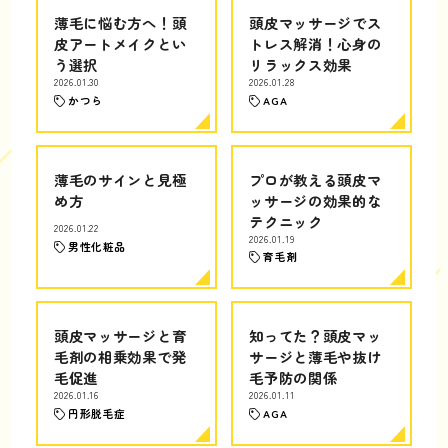
薄毛に悩む方へ！頭
頭皮マッサージでス
皮アートメイクとい
トレス解消！心身の
う選択
リラックス効果
2026.01.30
2026.01.28
かつら
AGA
薄毛のサインと見極
プロが教える頭皮マ
め方
ッサージの効果的な
テクニック
2026.01.22
2026.01.19
男性化粧品
育毛剤
頭皮マッサージと育
知ってた？頭皮マッ
毛剤の相乗効果で発
サージと薄毛や抜け
毛促進
毛予防の関係
2026.01.16
2026.01.11
円形脱毛症
AGA