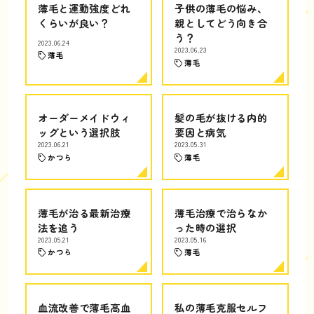
薄毛と運動強度どれ
子供の薄毛の悩み、
くらいが良い？
親としてどう向き合
う？
2023.06.24
2023.06.23
薄毛
薄毛
オーダーメイドウィ
髪の毛が抜ける内的
ッグという選択肢
要因と病気
2023.06.21
2023.05.31
かつら
薄毛
薄毛が治る最新治療
薄毛治療で治らなか
法を追う
った時の選択
2023.05.21
2023.05.16
かつら
薄毛
血流改善で薄毛高血
私の薄毛克服セルフ