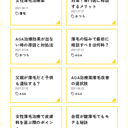
女性薄毛治療薬
対策！専門医に相談
するメリット
2021.08.11
2021.07.31
薄毛
かつら
AGA治療効果が出な
薄毛の悩みで最初に
い時の原因と対処法
相談すべきは何科？
2021.07.24
2021.07.21
かつら
AGA
父親が薄毛だと子供
AGA治療薬薄毛改善
も遺伝する？
の選択肢
2021.07.10
2021.06.22
AGA
AGA
女性薄毛治療で皮膚
自信が鍵薄毛でもモ
科を選ぶ際のポイン
テる秘訣