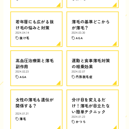
若年層にも広がる抜
薄毛の基準どこから
け毛の悩みと対策
が薄毛？
2024.04.14
2024.03.30
抜け毛
AGA
高血圧治療薬と薄毛
運動と食事薄毛対策
副作用
の相乗効果
2024.02.23
2024.02.07
AGA
円形脱毛症
女性の薄毛も遺伝が
分け目を変えるだ
関係する？
け！薄毛が目立たな
い簡単テクニック
2024.01.31
2024.01.23
薄毛
かつら