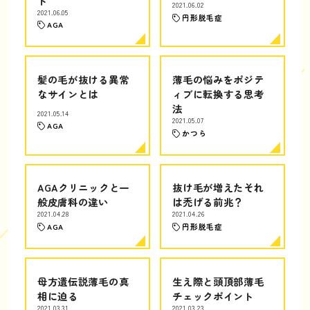
ト
2021.06.02
2021.06.05
円形脱毛症
AGA
髪の毛が抜ける異常
薄毛の悩みをポジテ
なサインとは
ィブに転換する思考
法
2021.05.14
2021.05.07
AGA
かつら
AGAクリニックと一
抜け毛が増えたそれ
般皮膚科の違い
は禿げる前兆？
2021.04.28
2021.04.26
AGA
円形脱毛症
母方遺伝説薄毛の真
生え際と頭頂部薄毛
相に迫る
チェックポイント
2021.03.31
2021.03.23