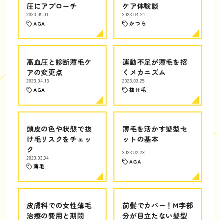
圧にアプローチ
ケア体験談
2023.05.01
2023.04.21
AGA
かつら
高血圧と診断薄毛ケ
運動不足が薄毛を招
アの変更点
くメカニズム
2023.04.13
2023.03.25
AGA
抜け毛
頭皮の色や状態で抜
薄毛を活かす髪型セ
け毛リスクをチェッ
ットの基本
ク
2023.02.23
2023.03.04
AGA
薄毛
皮膚科での女性薄毛
前髪でカバー！M字部
治療の費用と期間
分が目立たない髪型