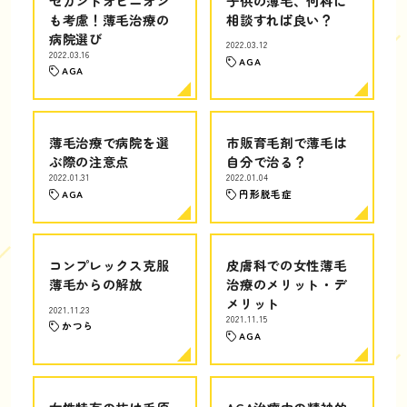
セカンドオピニオン
子供の薄毛、何科に
も考慮！薄毛治療の
相談すれば良い？
病院選び
2022.03.12
2022.03.16
AGA
AGA
薄毛治療で病院を選
市販育毛剤で薄毛は
ぶ際の注意点
自分で治る？
2022.01.31
2022.01.04
AGA
円形脱毛症
コンプレックス克服
皮膚科での女性薄毛
薄毛からの解放
治療のメリット・デ
メリット
2021.11.23
2021.11.15
かつら
AGA