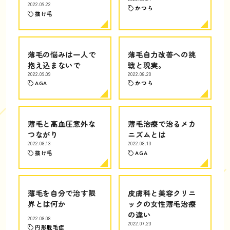
2022.09.22
かつら
抜け毛
薄毛の悩みは一人で
薄毛自力改善への挑
抱え込まないで
戦と現実。
2022.09.09
2022.08.20
AGA
かつら
薄毛と高血圧意外な
薄毛治療で治るメカ
つながり
ニズムとは
2022.08.13
2022.08.13
抜け毛
AGA
薄毛を自分で治す限
皮膚科と美容クリニ
界とは何か
ックの女性薄毛治療
の違い
2022.08.08
2022.07.23
円形脱毛症