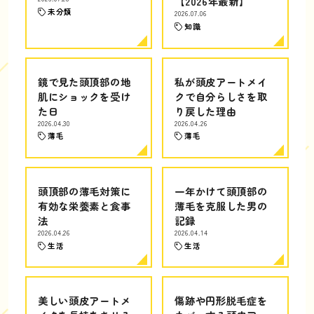
【2026年最新】
未分類
2026.07.06
知識
鏡で見た頭頂部の地
私が頭皮アートメイ
肌にショックを受け
クで自分らしさを取
た日
り戻した理由
2026.04.30
2026.04.26
薄毛
薄毛
頭頂部の薄毛対策に
一年かけて頭頂部の
有効な栄養素と食事
薄毛を克服した男の
法
記録
2026.04.26
2026.04.14
生活
生活
美しい頭皮アートメ
傷跡や円形脱毛症を