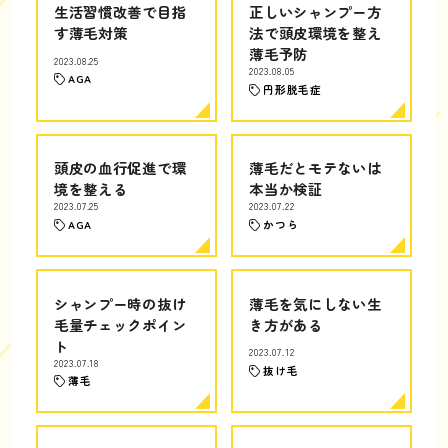
生活習慣改善で目指
正しいシャンプー方
す薄毛対策
法で頭皮環境を整え
薄毛予防
2023.08.25
2023.08.05
AGA
円形脱毛症
頭皮の血行促進で環
薄毛だとモテないは
境を整える
本当か検証
2023.07.25
2023.07.22
AGA
かつら
シャンプー時の抜け
薄毛を気にしない生
毛量チェックポイン
き方がある
ト
2023.07.12
2023.07.18
抜け毛
薄毛