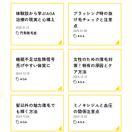
体験談から学ぶAGA
ブラッシング時の抜
治療の現実と心構え
け毛チェックと注意
点
2025.01.13
2025.01.08
円形脱毛症
AGA
睡眠不足は危険信号
女性のための薄毛対
禿げやすい体質に
策！特有の原因とケ
ア方法
2024.12.18
2024.12.12
AGA
AGA
髪以外の魅力薄毛で
ミノキシジルと血圧
も輝く方法
の関係注意点
2024.12.04
2024.12.02
AGA
AGA