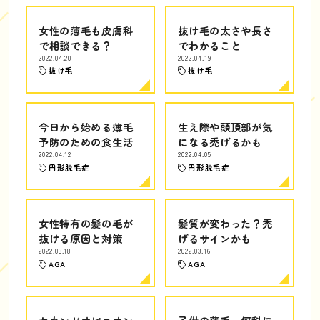
女性の薄毛も皮膚科
抜け毛の太さや長さ
で相談できる？
でわかること
2022.04.20
2022.04.19
抜け毛
抜け毛
今日から始める薄毛
生え際や頭頂部が気
予防のための食生活
になる禿げるかも
2022.04.12
2022.04.05
円形脱毛症
円形脱毛症
女性特有の髪の毛が
髪質が変わった？禿
抜ける原因と対策
げるサインかも
2022.03.18
2022.03.16
AGA
AGA