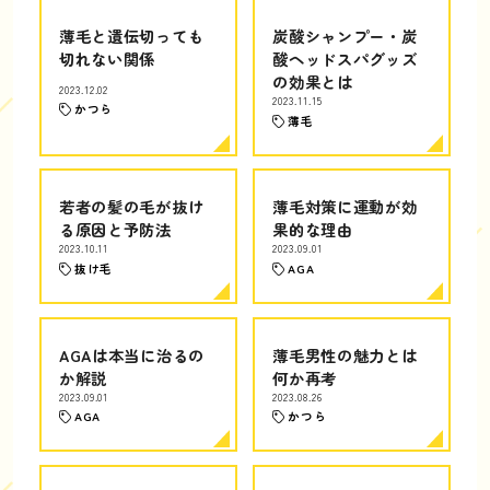
薄毛と遺伝切っても
炭酸シャンプー・炭
切れない関係
酸ヘッドスパグッズ
の効果とは
2023.12.02
2023.11.15
かつら
薄毛
若者の髪の毛が抜け
薄毛対策に運動が効
る原因と予防法
果的な理由
2023.10.11
2023.09.01
抜け毛
AGA
AGAは本当に治るの
薄毛男性の魅力とは
か解説
何か再考
2023.09.01
2023.08.26
AGA
かつら