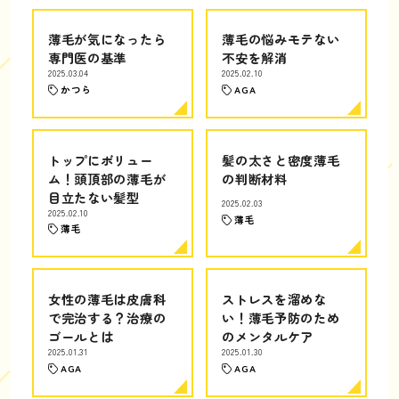
薄毛が気になったら
薄毛の悩みモテない
専門医の基準
不安を解消
2025.03.04
2025.02.10
かつら
AGA
トップにボリュー
髪の太さと密度薄毛
ム！頭頂部の薄毛が
の判断材料
目立たない髪型
2025.02.03
2025.02.10
薄毛
薄毛
女性の薄毛は皮膚科
ストレスを溜めな
で完治する？治療の
い！薄毛予防のため
ゴールとは
のメンタルケア
2025.01.31
2025.01.30
AGA
AGA