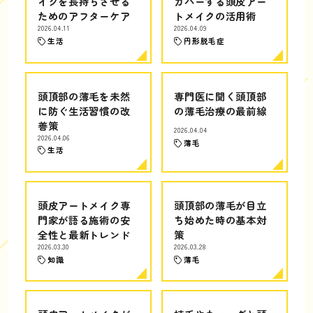
イクを長持ちさせる
カバーする頭皮アー
ためのアフターケア
トメイクの活用術
2026.04.11
2026.04.09
生活
円形脱毛症
頭頂部の薄毛を未然
専門医に聞く頭頂部
に防ぐ生活習慣の改
の薄毛治療の最前線
善策
2026.04.04
2026.04.06
薄毛
生活
頭皮アートメイク専
頭頂部の薄毛が目立
門家が語る施術の安
ち始めた時の基本対
全性と最新トレンド
策
2026.03.30
2026.03.28
知識
薄毛