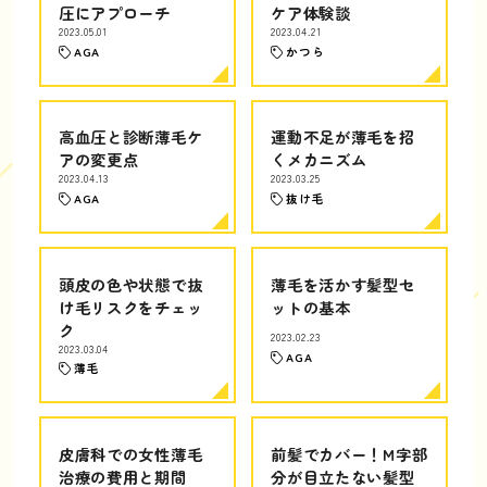
圧にアプローチ
ケア体験談
2023.05.01
2023.04.21
AGA
かつら
高血圧と診断薄毛ケ
運動不足が薄毛を招
アの変更点
くメカニズム
2023.04.13
2023.03.25
AGA
抜け毛
頭皮の色や状態で抜
薄毛を活かす髪型セ
け毛リスクをチェッ
ットの基本
ク
2023.02.23
2023.03.04
AGA
薄毛
皮膚科での女性薄毛
前髪でカバー！M字部
治療の費用と期間
分が目立たない髪型