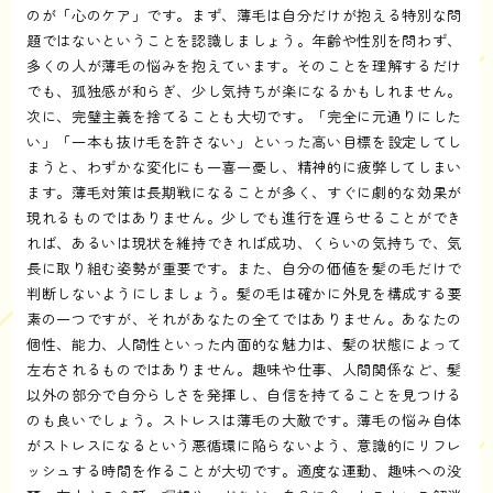
のが「心のケア」です。まず、薄毛は自分だけが抱える特別な問
題ではないということを認識しましょう。年齢や性別を問わず、
多くの人が薄毛の悩みを抱えています。そのことを理解するだけ
でも、孤独感が和らぎ、少し気持ちが楽になるかもしれません。
次に、完璧主義を捨てることも大切です。「完全に元通りにした
い」「一本も抜け毛を許さない」といった高い目標を設定してし
まうと、わずかな変化にも一喜一憂し、精神的に疲弊してしまい
ます。薄毛対策は長期戦になることが多く、すぐに劇的な効果が
現れるものではありません。少しでも進行を遅らせることができ
れば、あるいは現状を維持できれば成功、くらいの気持ちで、気
長に取り組む姿勢が重要です。また、自分の価値を髪の毛だけで
判断しないようにしましょう。髪の毛は確かに外見を構成する要
素の一つですが、それがあなたの全てではありません。あなたの
個性、能力、人間性といった内面的な魅力は、髪の状態によって
左右されるものではありません。趣味や仕事、人間関係など、髪
以外の部分で自分らしさを発揮し、自信を持てることを見つける
のも良いでしょう。ストレスは薄毛の大敵です。薄毛の悩み自体
がストレスになるという悪循環に陥らないよう、意識的にリフレ
ッシュする時間を作ることが大切です。適度な運動、趣味への没