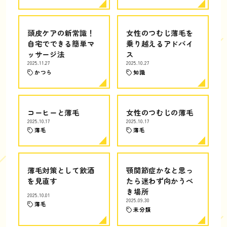
頭皮ケアの新常識！
女性のつむじ薄毛を
自宅でできる簡単マ
乗り越えるアドバイ
ッサージ法
ス
2025.11.27
2025.10.27
かつら
知識
コーヒーと薄毛
女性のつむじの薄毛
2025.10.17
2025.10.17
薄毛
薄毛
薄毛対策として飲酒
顎関節症かなと思っ
を見直す
たら迷わず向かうべ
き場所
2025.10.01
2025.09.30
薄毛
未分類