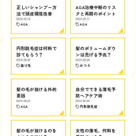
正しいシャンプー方
AGA治療中断のリス
法で頭皮環境改善
クと再開のポイント
2024.09.18
2024.09.11
AGA
AGA
円形脱毛症は何科で
髪のボリュームダウ
診てもらう？
ンは禿げる予兆？
2024.08.30
2024.08.28
抜け毛
かつら
髪の毛が抜ける外的
自分でできる薄毛予
要因
防ヘアケア術
2024.08.22
2024.08.09
AGA
円形脱毛症
髪の毛が抜けるのを
女性の薄毛、何科を