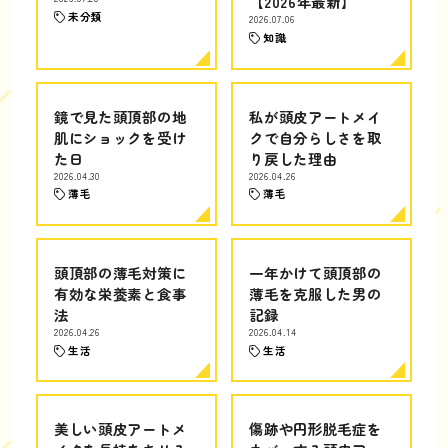
【2026年最新】
未分類
2026.07.06
知識
鏡で見た頭頂部の地
私が頭皮アートメイ
肌にショックを受け
クで自分らしさを取
た日
り戻した理由
2026.04.30
2026.04.26
薄毛
薄毛
頭頂部の薄毛対策に
一年かけて頭頂部の
有効な栄養素と食事
薄毛を克服した男の
法
記録
2026.04.26
2026.04.14
生活
生活
美しい頭皮アートメ
傷跡や円形脱毛症を