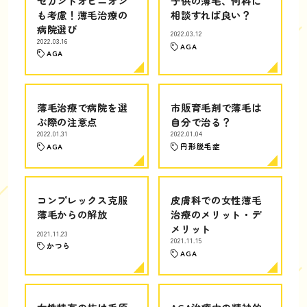
セカンドオピニオン
子供の薄毛、何科に
も考慮！薄毛治療の
相談すれば良い？
病院選び
2022.03.12
2022.03.16
AGA
AGA
薄毛治療で病院を選
市販育毛剤で薄毛は
ぶ際の注意点
自分で治る？
2022.01.31
2022.01.04
AGA
円形脱毛症
コンプレックス克服
皮膚科での女性薄毛
薄毛からの解放
治療のメリット・デ
メリット
2021.11.23
2021.11.15
かつら
AGA