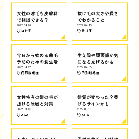
女性の薄毛も皮膚科
抜け毛の太さや長さ
で相談できる？
でわかること
2022.04.20
2022.04.19
抜け毛
抜け毛
今日から始める薄毛
生え際や頭頂部が気
予防のための食生活
になる禿げるかも
2022.04.12
2022.04.05
円形脱毛症
円形脱毛症
女性特有の髪の毛が
髪質が変わった？禿
抜ける原因と対策
げるサインかも
2022.03.18
2022.03.16
AGA
AGA