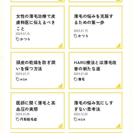
女性の薄毛治療で皮
薄毛の悩みを克服す
膚科医に伝えるべき
るための第一歩
こと
2024.01.15
2024.01.15
かつら
かつら
頭皮の乾燥を防ぎ潤
HARG療法とは薄毛改
いを保つ方法
善の新たな道
2024.01.11
2024.01.08
AGA
薄毛
医師に聞く薄毛と高
薄毛の悩み気にしす
血圧の実態
ぎない思考法
2024.01.05
2023.12.29
円形脱毛症
AGA