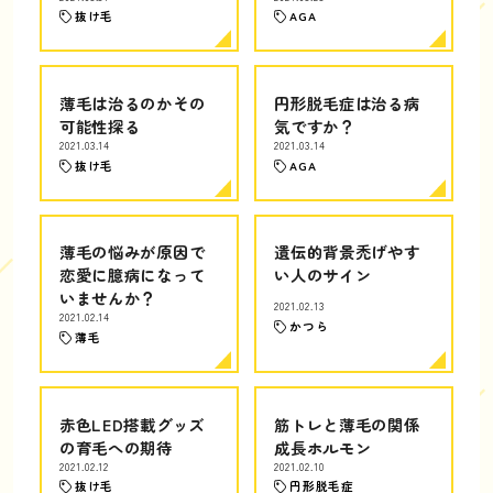
抜け毛
AGA
薄毛は治るのかその
円形脱毛症は治る病
可能性探る
気ですか？
2021.03.14
2021.03.14
抜け毛
AGA
薄毛の悩みが原因で
遺伝的背景禿げやす
恋愛に臆病になって
い人のサイン
いませんか？
2021.02.13
2021.02.14
かつら
薄毛
赤色LED搭載グッズ
筋トレと薄毛の関係
の育毛への期待
成長ホルモン
2021.02.12
2021.02.10
抜け毛
円形脱毛症