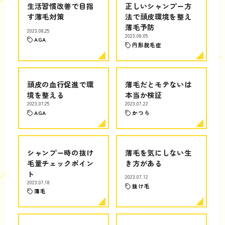
生活習慣改善で目指
正しいシャンプー方
す薄毛対策
法で頭皮環境を整え
薄毛予防
2023.08.25
2023.08.05
AGA
円形脱毛症
頭皮の血行促進で環
薄毛だとモテないは
境を整える
本当か検証
2023.07.25
2023.07.22
AGA
かつら
シャンプー時の抜け
薄毛を気にしない生
毛量チェックポイン
き方がある
ト
2023.07.12
2023.07.18
抜け毛
薄毛