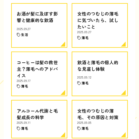
お酒が髪に及ぼす影
女性のつむじの薄毛
響と健康的な飲酒
に気づいたら、試し
たいこと
2025.09.27
2025.09.27
生活
薄毛
コーヒーは髪の救世
飲酒と薄毛の個人的
主？薄毛へのアドバ
な見直し体験
イス
2025.09.12
2025.09.17
薄毛
薄毛
アルコール代謝と毛
女性のつむじの薄
髪成長の科学
毛、その原因と対策
2025.09.11
2025.09.05
薄毛
薄毛