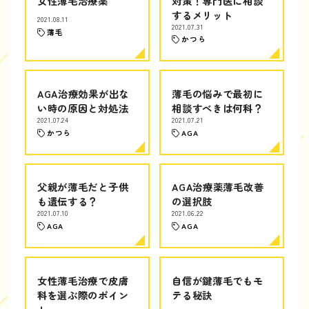
女性薄毛治療薬
対策！専門医に相談
するメリット
2021.08.11
2021.07.31
薄毛
かつら
AGA治療効果が出な
薄毛の悩みで最初に
い時の原因と対処法
相談すべきは何科？
2021.07.24
2021.07.21
かつら
AGA
父親が薄毛だと子供
AGA治療薬薄毛改善
も遺伝する？
の選択肢
2021.07.10
2021.06.22
AGA
AGA
女性薄毛治療で皮膚
自信が鍵薄毛でもモ
科を選ぶ際のポイン
テる秘訣