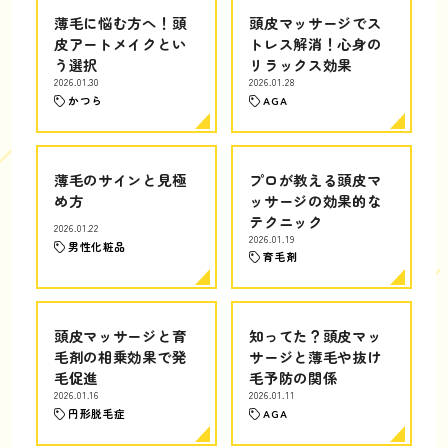
薄毛に悩む方へ！頭
頭皮マッサージでス
皮アートメイクとい
トレス解消！心身の
う選択
リラックス効果
2026.01.30
2026.01.28
かつら
AGA
薄毛のサインと見極
プロが教える頭皮マ
め方
ッサージの効果的な
テクニック
2026.01.22
2026.01.19
男性化粧品
育毛剤
頭皮マッサージと育
知ってた？頭皮マッ
毛剤の相乗効果で発
サージと薄毛や抜け
毛促進
毛予防の関係
2026.01.16
2026.01.11
円形脱毛症
AGA