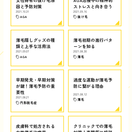
女性特有の抜け毛原
AGA治療中の精神的
因と予防対策
ストレスと向き合う
2021.10.31
2021.09.16
AGA
抜け毛
薄毛隠しグッズの種
薄毛初期の進行パタ
類と上手な活用法
ーンを知る
2021.09.07
2021.08.30
AGA
薄毛
早期発見・早期対策
適度な運動が薄毛予
が鍵！薄毛予防の重
防に繋がる理由
要性
2021.08.12
2021.08.21
薄毛
円形脱毛症
皮膚科で処方される
クリニックでの薄毛