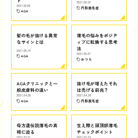
ト
2021.06.02
2021.06.05
円形脱毛症
AGA
髪の毛が抜ける異常
薄毛の悩みをポジテ
なサインとは
ィブに転換する思考
法
2021.05.14
2021.05.07
AGA
かつら
AGAクリニックと一
抜け毛が増えたそれ
般皮膚科の違い
は禿げる前兆？
2021.04.28
2021.04.26
AGA
円形脱毛症
母方遺伝説薄毛の真
生え際と頭頂部薄毛
相に迫る
チェックポイント
2021.03.31
2021.03.23