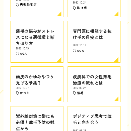
2022.10.24
円形脱毛症
抜け毛
薄毛の悩みがストレ
専門医に相談する抜
スになる悪循環と断
け毛の目安とは
ち切り方
2022.10.12
2022.10.19
AGA
AGA
頭皮のかゆみやフケ
皮膚科での女性薄毛
禿げる予兆？
治療の流れとは
2022.10.07
2022.09.24
かつら
薄毛
紫外線対策は髪にも
ポジティブ思考で薄
必須！薄毛予防の観
毛と向き合う
点から
2022.09.21