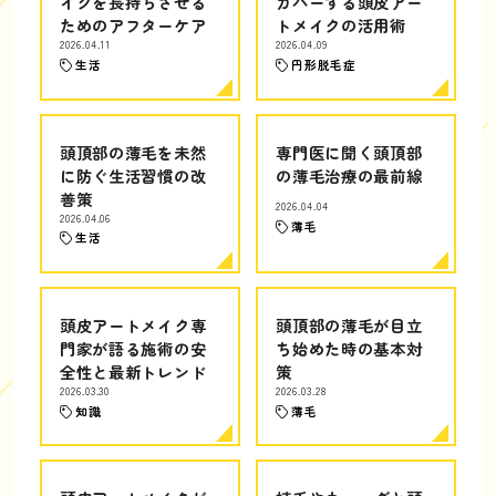
イクを長持ちさせる
カバーする頭皮アー
ためのアフターケア
トメイクの活用術
2026.04.11
2026.04.09
生活
円形脱毛症
頭頂部の薄毛を未然
専門医に聞く頭頂部
に防ぐ生活習慣の改
の薄毛治療の最前線
善策
2026.04.04
2026.04.06
薄毛
生活
頭皮アートメイク専
頭頂部の薄毛が目立
門家が語る施術の安
ち始めた時の基本対
全性と最新トレンド
策
2026.03.30
2026.03.28
知識
薄毛