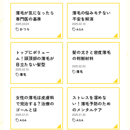
薄毛が気になったら
薄毛の悩みモテない
専門医の基準
不安を解消
2025.03.04
2025.02.10
かつら
AGA
トップにボリュー
髪の太さと密度薄毛
ム！頭頂部の薄毛が
の判断材料
目立たない髪型
2025.02.03
2025.02.10
薄毛
薄毛
女性の薄毛は皮膚科
ストレスを溜めな
で完治する？治療の
い！薄毛予防のため
ゴールとは
のメンタルケア
2025.01.31
2025.01.30
AGA
AGA