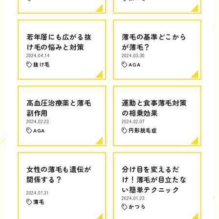
若年層にも広がる抜
薄毛の基準どこから
け毛の悩みと対策
が薄毛？
2024.04.14
2024.03.30
抜け毛
AGA
高血圧治療薬と薄毛
運動と食事薄毛対策
副作用
の相乗効果
2024.02.23
2024.02.07
AGA
円形脱毛症
女性の薄毛も遺伝が
分け目を変えるだ
関係する？
け！薄毛が目立たな
い簡単テクニック
2024.01.31
2024.01.23
薄毛
かつら