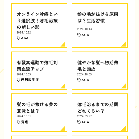
オンライン診療とい
髪の毛が抜ける原因
う選択肢！薄毛治療
は？生活習慣
の新しい形
2024.10.14
2024.10.22
AGA
AGA
有酸素運動で薄毛対
健やかな髪へ初期薄
策血流アップ
毛と頭皮
2024.10.09
2024.10.09
円形脱毛症
AGA
髪の毛が抜ける夢の
薄毛治るまでの期間
意味とは？
どれくらい？
2024.10.01
2024.09.27
薄毛
AGA