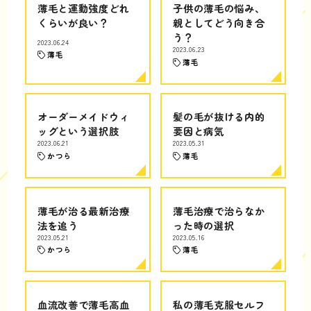
薄毛と運動強度どれ
子供の薄毛の悩み、
くらいが良い？
親としてどう向き合
う？
2023.06.24
2023.06.23
薄毛
薄毛
オーダーメイドウィ
髪の毛が抜ける内的
ッグという選択肢
要因と病気
2023.06.21
2023.05.31
かつら
薄毛
薄毛が治る最新治療
薄毛治療で治らなか
法を追う
った時の選択
2023.05.21
2023.05.16
かつら
薄毛
血流改善で薄毛高血
私の薄毛克服セルフ