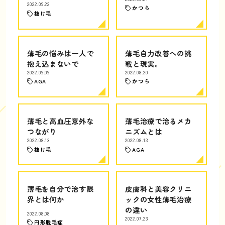
2022.09.22
かつら
抜け毛
薄毛の悩みは一人で
薄毛自力改善への挑
抱え込まないで
戦と現実。
2022.09.09
2022.08.20
AGA
かつら
薄毛と高血圧意外な
薄毛治療で治るメカ
つながり
ニズムとは
2022.08.13
2022.08.13
抜け毛
AGA
薄毛を自分で治す限
皮膚科と美容クリニ
界とは何か
ックの女性薄毛治療
の違い
2022.08.08
2022.07.23
円形脱毛症