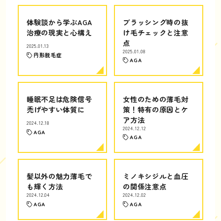
体験談から学ぶAGA
ブラッシング時の抜
治療の現実と心構え
け毛チェックと注意
点
2025.01.13
2025.01.08
円形脱毛症
AGA
睡眠不足は危険信号
女性のための薄毛対
禿げやすい体質に
策！特有の原因とケ
ア方法
2024.12.18
2024.12.12
AGA
AGA
髪以外の魅力薄毛で
ミノキシジルと血圧
も輝く方法
の関係注意点
2024.12.04
2024.12.02
AGA
AGA