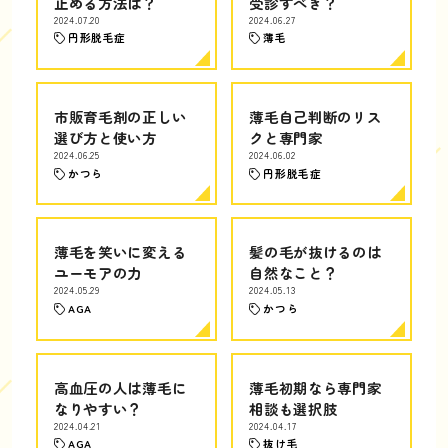
止める方法は？
受診すべき？
2024.07.20
2024.06.27
円形脱毛症
薄毛
市販育毛剤の正しい
薄毛自己判断のリス
選び方と使い方
クと専門家
2024.06.25
2024.06.02
かつら
円形脱毛症
薄毛を笑いに変える
髪の毛が抜けるのは
ユーモアの力
自然なこと？
2024.05.29
2024.05.13
AGA
かつら
高血圧の人は薄毛に
薄毛初期なら専門家
なりやすい？
相談も選択肢
2024.04.21
2024.04.17
AGA
抜け毛