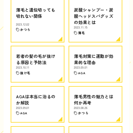
薄毛と遺伝切っても
炭酸シャンプー・炭
切れない関係
酸ヘッドスパグッズ
の効果とは
2023.12.02
2023.11.15
かつら
薄毛
若者の髪の毛が抜け
薄毛対策に運動が効
る原因と予防法
果的な理由
2023.10.11
2023.09.01
抜け毛
AGA
AGAは本当に治るの
薄毛男性の魅力とは
か解説
何か再考
2023.09.01
2023.08.26
AGA
かつら