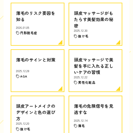
薄毛のリスク要因を
頭皮マッサージがも
知る
たらす美髪効果の秘
密
2026.01.05
2025.12.30
円形脱毛症
抜け毛
薄毛のサインと対策
頭皮マッサージで美
髪を手に入れる正し
2025.12.28
いケアの習慣
AGA
2025.12.22
男性化粧品
頭皮アートメイクの
薄毛の危険信号を見
デザインと色の選び
逃すな
方
2025.12.14
2025.12.20
薄毛
抜け毛