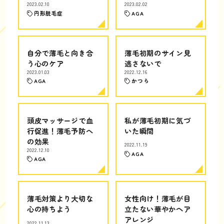
2023.02.10
2023.02.02
円形脱毛症
AGA
自分で薄毛と向き合
薄毛初期のサイン見
う心のケア
逃さないで
2023.01.03
2022.12.16
AGA
かつら
頭皮マッサージで血
私が薄毛初期に気づ
行促進！薄毛予防へ
いた瞬間
の効果
2022.11.19
2022.12.10
AGA
AGA
薄毛対策より大切な
女性向け！薄毛が目
心の持ちよう
立たない華やかヘア
アレンジ
2022.11.13