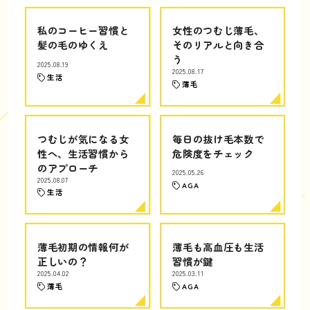
私のコーヒー習慣と
女性のつむじ薄毛、
髪の毛のゆくえ
そのリアルと向き合
う
2025.08.19
2025.08.17
生活
薄毛
つむじが気になる女
毎日の抜け毛本数で
性へ、生活習慣から
危険度をチェック
のアプローチ
2025.05.26
2025.08.07
AGA
生活
薄毛初期の情報何が
薄毛も高血圧も生活
正しいの？
習慣が鍵
2025.04.02
2025.03.11
薄毛
AGA