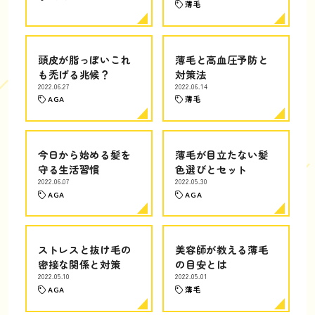
薄毛
頭皮が脂っぽいこれ
薄毛と高血圧予防と
も禿げる兆候？
対策法
2022.06.27
2022.06.14
AGA
薄毛
今日から始める髪を
薄毛が目立たない髪
守る生活習慣
色選びとセット
2022.06.07
2022.05.30
AGA
AGA
ストレスと抜け毛の
美容師が教える薄毛
密接な関係と対策
の目安とは
2022.05.10
2022.05.01
AGA
薄毛