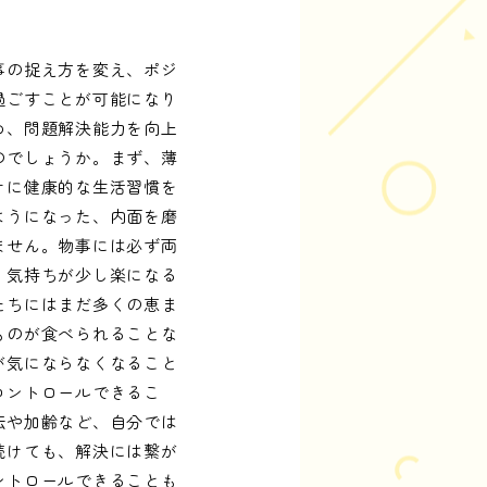
事の捉え方を変え、ポジ
過ごすことが可能になり
め、問題解決能力を向上
のでしょうか。まず、薄
けに健康的な生活習慣を
ようになった、内面を磨
ません。物事には必ず両
、気持ちが少し楽になる
たちにはまだ多くの恵ま
ものが食べられることな
が気にならなくなること
コントロールできるこ
伝や加齢など、自分では
続けても、解決には繋が
ントロールできることも