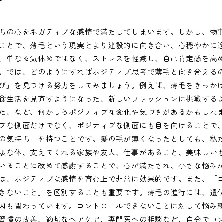
ちの心をネガティブな感情で満たしてしまいます。しかし、物
ことで、薄毛という現実とより建設的に向き合い、心穏やかに
、単なる気休めではなく、ストレスを軽減し、自己肯定感を高
。では、どのようにすればポジティブ思考で薄毛と向き合える
び」を見つける努力をしてみましょう。例えば、薄毛をきっか
食生活を見直すようになった、新しいファッションに挑戦する
た、など、何かしらポジティブな変化や気づきがあるかもしれ
ブな側面だけでなく、ポジティブな側面にも目を向けることで
の気持ち」を持つことです。髪の毛が薄くなったとしても、私
康な体、支えてくれる家族や友人、仕事があること、美味しい
いることに改めて感謝することで、心が満たされ、小さな悩み
は、ポジティブな感情を育む上で非常に効果的です。また、「
きないこと」を区別することも重要です。薄毛の進行には、遺
因も関わっています。コントロールできないことに対して悩み
習慣の改善、適切なヘアケア、専門医への相談など、自分でコ