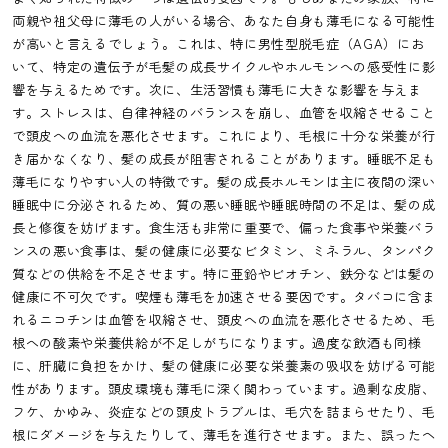
両親や祖父母に薄毛の人がいる場合、あなた自身も薄毛になる可能性
が高いと言えるでしょう。これは、特に男性型脱毛症（AGA）にお
いて、特定の遺伝子が毛髪の成長サイクルやホルモンへの感受性に影
響を与えるためです。次に、生活習慣も薄毛に大きな影響を与えま
す。ストレスは、自律神経のバランスを崩し、血管を収縮させること
で頭皮への血流を悪化させます。これにより、毛根に十分な栄養が行
き届かなくなり、髪の成長が阻害されることがあります。睡眠不足も
薄毛になりやすい人の特徴です。髪の成長ホルモンは主に夜間の深い
睡眠中に分泌されるため、質の悪い睡眠や睡眠時間の不足は、髪の成
長と修復を妨げます。食生活も非常に重要で、偏った食事や栄養バラ
ンスの悪い食事は、髪の健康に必要なビタミン、ミネラル、タンパク
質などの供給を不足させます。特に亜鉛やビオチン、鉄分などは髪の
健康に不可欠です。喫煙も薄毛を加速させる要因です。タバコに含ま
れるニコチンは血管を収縮させ、頭皮への血流を悪化させるため、毛
根への酸素や栄養供給が不足しがちになります。過度な飲酒も同様
に、肝臓に負担をかけ、髪の健康に必要な栄養素の吸収を妨げる可能
性があります。頭皮環境も薄毛に深く関わっています。過剰な皮脂、
フケ、かゆみ、炎症などの頭皮トラブルは、毛穴を詰まらせたり、毛
根にダメージを与えたりして、薄毛を進行させます。また、誤ったヘ