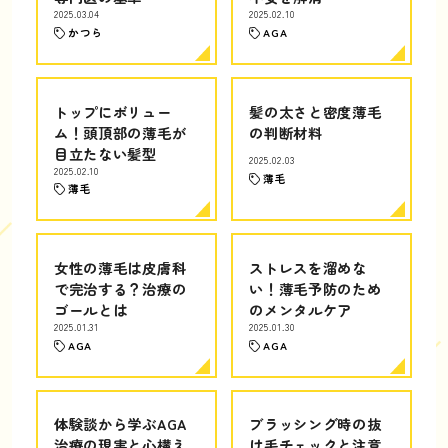
2025.03.04
2025.02.10
かつら
AGA
トップにボリュー
髪の太さと密度薄毛
ム！頭頂部の薄毛が
の判断材料
目立たない髪型
2025.02.03
2025.02.10
薄毛
薄毛
女性の薄毛は皮膚科
ストレスを溜めな
で完治する？治療の
い！薄毛予防のため
ゴールとは
のメンタルケア
2025.01.31
2025.01.30
AGA
AGA
体験談から学ぶAGA
ブラッシング時の抜
治療の現実と心構え
け毛チェックと注意