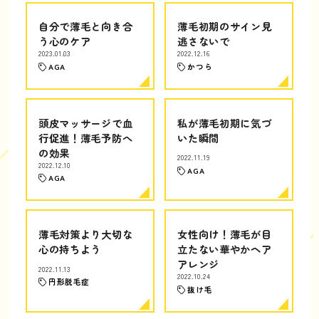
自分で薄毛と向き合
薄毛初期のサイン見
う心のケア
逃さないで
2023.01.03
2022.12.16
AGA
かつら
頭皮マッサージで血
私が薄毛初期に気づ
行促進！薄毛予防へ
いた瞬間
の効果
2022.11.19
2022.12.10
AGA
AGA
薄毛対策より大切な
女性向け！薄毛が目
心の持ちよう
立たない華やかヘア
アレンジ
2022.11.13
2022.10.24
円形脱毛症
抜け毛