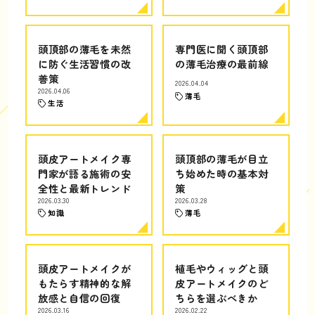
頭頂部の薄毛を未然
専門医に聞く頭頂部
に防ぐ生活習慣の改
の薄毛治療の最前線
善策
2026.04.04
2026.04.06
薄毛
生活
頭皮アートメイク専
頭頂部の薄毛が目立
門家が語る施術の安
ち始めた時の基本対
全性と最新トレンド
策
2026.03.30
2026.03.28
知識
薄毛
頭皮アートメイクが
植毛やウィッグと頭
もたらす精神的な解
皮アートメイクのど
放感と自信の回復
ちらを選ぶべきか
2026.03.16
2026.02.22