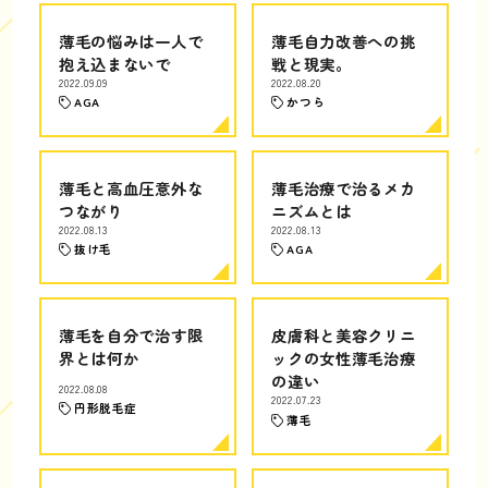
薄毛の悩みは一人で
薄毛自力改善への挑
抱え込まないで
戦と現実。
2022.09.09
2022.08.20
AGA
かつら
薄毛と高血圧意外な
薄毛治療で治るメカ
つながり
ニズムとは
2022.08.13
2022.08.13
抜け毛
AGA
薄毛を自分で治す限
皮膚科と美容クリニ
界とは何か
ックの女性薄毛治療
の違い
2022.08.08
2022.07.23
円形脱毛症
薄毛