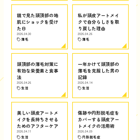
鏡で見た頭頂部の地
私が頭皮アートメイ
肌にショックを受け
クで自分らしさを取
た日
り戻した理由
2026.04.30
2026.04.26
薄毛
薄毛
頭頂部の薄毛対策に
一年かけて頭頂部の
有効な栄養素と食事
薄毛を克服した男の
法
記録
2026.04.26
2026.04.14
生活
生活
美しい頭皮アートメ
傷跡や円形脱毛症を
イクを長持ちさせる
カバーする頭皮アー
ためのアフターケア
トメイクの活用術
2026.04.11
2026.04.09
生活
円形脱毛症