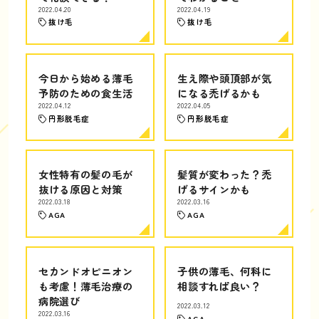
2022.04.20
2022.04.19
抜け毛
抜け毛
今日から始める薄毛
生え際や頭頂部が気
予防のための食生活
になる禿げるかも
2022.04.12
2022.04.05
円形脱毛症
円形脱毛症
女性特有の髪の毛が
髪質が変わった？禿
抜ける原因と対策
げるサインかも
2022.03.18
2022.03.16
AGA
AGA
セカンドオピニオン
子供の薄毛、何科に
も考慮！薄毛治療の
相談すれば良い？
病院選び
2022.03.12
2022.03.16
AGA