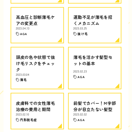
高血圧と診断薄毛ケ
運動不足が薄毛を招
アの変更点
くメカニズム
2023.04.13
2023.03.25
AGA
抜け毛
頭皮の色や状態で抜
薄毛を活かす髪型セ
け毛リスクをチェッ
ットの基本
ク
2023.02.23
2023.03.04
AGA
薄毛
皮膚科での女性薄毛
前髪でカバー！M字部
治療の費用と期間
分が目立たない髪型
2023.02.10
2023.02.02
円形脱毛症
AGA