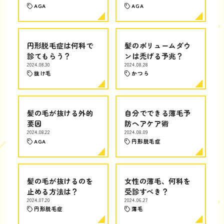
AGA
AGA
円形脱毛症は何科で
髪のボリュームダウ
診てもらう？
ンは禿げる予兆？
2024.08.30
2024.08.28
抜け毛
かつら
髪の毛が抜ける外的
自分でできる薄毛予
要因
防ヘアケア術
2024.08.22
2024.08.09
AGA
円形脱毛症
髪の毛が抜けるのを
女性の薄毛、何科を
止める方法は？
受診すべき？
2024.07.20
2024.06.27
円形脱毛症
薄毛