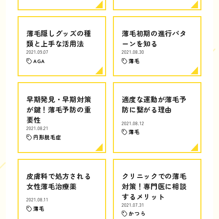
薄毛隠しグッズの種
薄毛初期の進行パタ
類と上手な活用法
ーンを知る
2021.09.07
2021.08.30
AGA
薄毛
早期発見・早期対策
適度な運動が薄毛予
が鍵！薄毛予防の重
防に繋がる理由
要性
2021.08.12
2021.08.21
薄毛
円形脱毛症
皮膚科で処方される
クリニックでの薄毛
女性薄毛治療薬
対策！専門医に相談
するメリット
2021.08.11
2021.07.31
薄毛
かつら