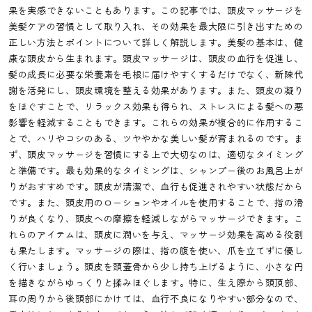
果を実感できないこともあります。この記事では、頭皮マッサージを
美髪ケアの習慣として取り入れ、その効果を最大限に引き出すための
正しい方法とポイントについて詳しく解説します。美髪の基本は、健
康な頭皮から生まれます。頭皮マッサージは、頭皮の血行を促進し、
髪の成長に必要な栄養素を毛根に届けやすくするだけでなく、新陳代
謝を活発にし、頭皮環境を整える効果があります。また、頭皮の凝り
をほぐすことで、リラックス効果も得られ、ストレスによる髪への悪
影響を軽減することもできます。これらの効果が複合的に作用するこ
とで、ハリやコシのある、ツヤやかな美しい髪が育まれるのです。ま
ず、頭皮マッサージを習慣にする上で大切なのは、適切なタイミング
と準備です。最も効果的なタイミングは、シャンプー後のお風呂上が
りがおすすめです。頭皮が清潔で、血行も促進されやすい状態だから
です。また、頭皮用のローションやオイルを使用することで、指の滑
りが良くなり、頭皮への摩擦を軽減しながらマッサージできます。こ
れらのアイテムは、頭皮に潤いを与え、マッサージ効果を高める役割
も果たします。マッサージの際は、指の腹を使い、爪を立てずに優し
く行いましょう。頭皮を頭蓋骨から少し持ち上げるように、小さな円
を描きながらゆっくりと揉みほぐします。特に、生え際から頭頂部、
耳の周りから後頭部にかけては、血行不良になりやすい部分なので、