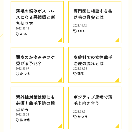
薄毛の悩みがストレ
専門医に相談する抜
スになる悪循環と断
け毛の目安とは
ち切り方
2022.10.12
2022.10.19
AGA
AGA
頭皮のかゆみやフケ
皮膚科での女性薄毛
禿げる予兆？
治療の流れとは
2022.10.07
2022.09.24
かつら
薄毛
紫外線対策は髪にも
ポジティブ思考で薄
必須！薄毛予防の観
毛と向き合う
点から
2022.09.21
2022.09.22
かつら
抜け毛