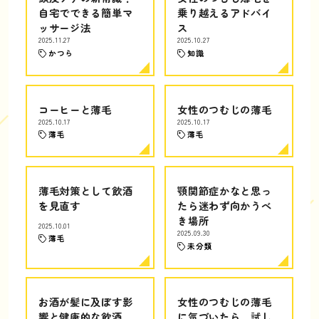
自宅でできる簡単マ
乗り越えるアドバイ
ッサージ法
ス
2025.11.27
2025.10.27
かつら
知識
コーヒーと薄毛
女性のつむじの薄毛
2025.10.17
2025.10.17
薄毛
薄毛
薄毛対策として飲酒
顎関節症かなと思っ
を見直す
たら迷わず向かうべ
き場所
2025.10.01
2025.09.30
薄毛
未分類
お酒が髪に及ぼす影
女性のつむじの薄毛
響と健康的な飲酒
に気づいたら、試し