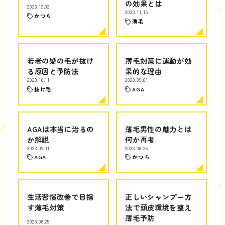
の効果とは
2023.12.02
2023.11.15
かつら
薄毛
若者の髪の毛が抜け
薄毛対策に運動が効
る原因と予防法
果的な理由
2023.10.11
2023.09.01
抜け毛
AGA
AGAは本当に治るの
薄毛男性の魅力とは
か解説
何か再考
2023.09.01
2023.08.26
AGA
かつら
生活習慣改善で目指
正しいシャンプー方
す薄毛対策
法で頭皮環境を整え
薄毛予防
2023.08.25