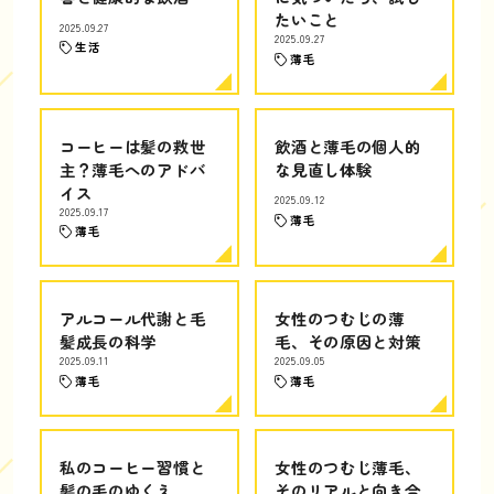
たいこと
2025.09.27
2025.09.27
生活
薄毛
コーヒーは髪の救世
飲酒と薄毛の個人的
主？薄毛へのアドバ
な見直し体験
イス
2025.09.12
2025.09.17
薄毛
薄毛
アルコール代謝と毛
女性のつむじの薄
髪成長の科学
毛、その原因と対策
2025.09.11
2025.09.05
薄毛
薄毛
私のコーヒー習慣と
女性のつむじ薄毛、
髪の毛のゆくえ
そのリアルと向き合