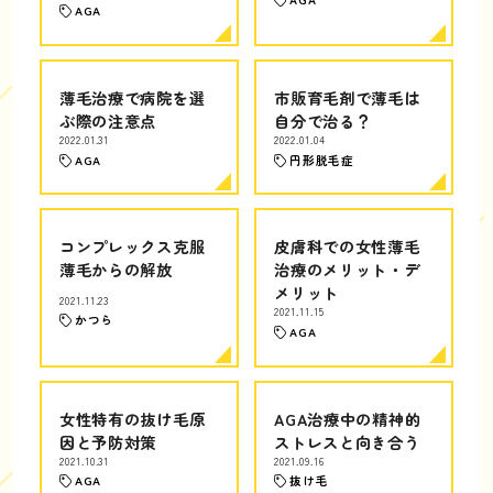
AGA
薄毛治療で病院を選
市販育毛剤で薄毛は
ぶ際の注意点
自分で治る？
2022.01.31
2022.01.04
AGA
円形脱毛症
コンプレックス克服
皮膚科での女性薄毛
薄毛からの解放
治療のメリット・デ
メリット
2021.11.23
2021.11.15
かつら
AGA
女性特有の抜け毛原
AGA治療中の精神的
因と予防対策
ストレスと向き合う
2021.10.31
2021.09.16
AGA
抜け毛