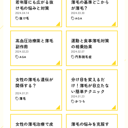
若年層にも広がる抜
薄毛の基準どこから
け毛の悩みと対策
が薄毛？
2024.04.14
2024.03.30
抜け毛
AGA
高血圧治療薬と薄毛
運動と食事薄毛対策
副作用
の相乗効果
2024.02.23
2024.02.07
AGA
円形脱毛症
女性の薄毛も遺伝が
分け目を変えるだ
関係する？
け！薄毛が目立たな
い簡単テクニック
2024.01.31
2024.01.23
薄毛
かつら
女性の薄毛治療で皮
薄毛の悩みを克服す