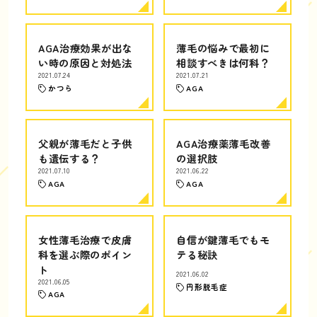
AGA治療効果が出な
薄毛の悩みで最初に
い時の原因と対処法
相談すべきは何科？
2021.07.24
2021.07.21
かつら
AGA
父親が薄毛だと子供
AGA治療薬薄毛改善
も遺伝する？
の選択肢
2021.07.10
2021.06.22
AGA
AGA
女性薄毛治療で皮膚
自信が鍵薄毛でもモ
科を選ぶ際のポイン
テる秘訣
ト
2021.06.02
2021.06.05
円形脱毛症
AGA