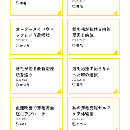
2023.06.23
薄毛
薄毛
オーダーメイドウィ
髪の毛が抜ける内的
ッグという選択肢
要因と病気
2023.06.21
2023.05.31
かつら
薄毛
薄毛が治る最新治療
薄毛治療で治らなか
法を追う
った時の選択
2023.05.21
2023.05.16
かつら
薄毛
血流改善で薄毛高血
私の薄毛克服セルフ
圧にアプローチ
ケア体験談
2023.05.01
2023.04.21
AGA
かつら