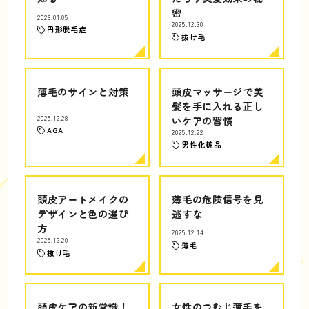
密
2026.01.05
2025.12.30
円形脱毛症
抜け毛
薄毛のサインと対策
頭皮マッサージで美
髪を手に入れる正し
2025.12.28
いケアの習慣
AGA
2025.12.22
男性化粧品
頭皮アートメイクの
薄毛の危険信号を見
デザインと色の選び
逃すな
方
2025.12.14
2025.12.20
薄毛
抜け毛
頭皮ケアの新常識！
女性のつむじ薄毛を