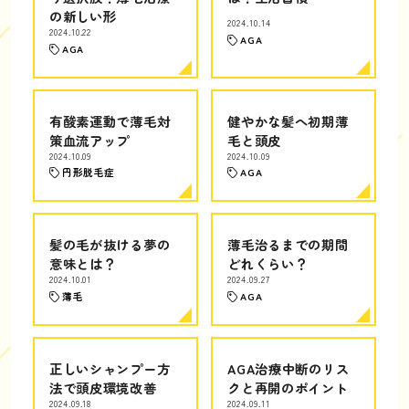
の新しい形
2024.10.14
2024.10.22
AGA
AGA
有酸素運動で薄毛対
健やかな髪へ初期薄
策血流アップ
毛と頭皮
2024.10.09
2024.10.09
円形脱毛症
AGA
髪の毛が抜ける夢の
薄毛治るまでの期間
意味とは？
どれくらい？
2024.10.01
2024.09.27
薄毛
AGA
正しいシャンプー方
AGA治療中断のリス
法で頭皮環境改善
クと再開のポイント
2024.09.18
2024.09.11