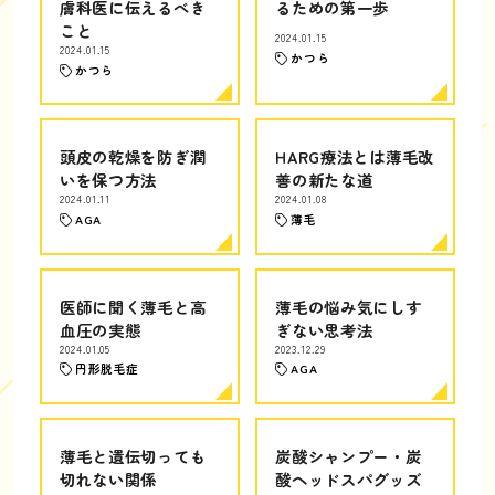
膚科医に伝えるべき
るための第一歩
こと
2024.01.15
2024.01.15
かつら
かつら
頭皮の乾燥を防ぎ潤
HARG療法とは薄毛改
いを保つ方法
善の新たな道
2024.01.11
2024.01.08
AGA
薄毛
医師に聞く薄毛と高
薄毛の悩み気にしす
血圧の実態
ぎない思考法
2024.01.05
2023.12.29
円形脱毛症
AGA
薄毛と遺伝切っても
炭酸シャンプー・炭
切れない関係
酸ヘッドスパグッズ