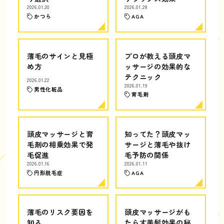
2026.01.30
2026.01.28
かつら
AGA
薄毛のサインと見極
プロが教える頭皮マ
め方
ッサージの効果的な
テクニック
2026.01.22
2026.01.19
男性化粧品
育毛剤
頭皮マッサージと育
知ってた？頭皮マッ
毛剤の相乗効果で発
サージと薄毛や抜け
毛促進
毛予防の関係
2026.01.16
2026.01.11
円形脱毛症
AGA
薄毛のリスク要因を
頭皮マッサージがも
知る
たらす美髪効果の秘