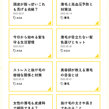
頭皮が脂っぽいこれ
薄毛と高血圧予防と
も禿げる兆候？
対策法
2022.06.27
2022.06.14
AGA
薄毛
今日から始める髪を
薄毛が目立たない髪
守る生活習慣
色選びとセット
2022.06.07
2022.05.30
AGA
AGA
ストレスと抜け毛の
美容師が教える薄毛
密接な関係と対策
の目安とは
2022.05.10
2022.05.01
AGA
薄毛
女性の薄毛も皮膚科
抜け毛の太さや長さ
で相談できる？
でわかること