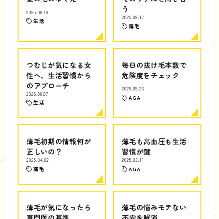
う
2025.08.19
2025.08.17
生活
薄毛
つむじが気になる女
毎日の抜け毛本数で
性へ、生活習慣から
危険度をチェック
のアプローチ
2025.05.26
2025.08.07
AGA
生活
薄毛初期の情報何が
薄毛も高血圧も生活
正しいの？
習慣が鍵
2025.04.02
2025.03.11
薄毛
AGA
薄毛が気になったら
薄毛の悩みモテない
専門医の基準
不安を解消