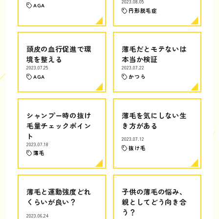
2023.08.05
AGA
円形脱毛症
頭皮の血行促進で環
薄毛だとモテないは
境を整える
本当か検証
2023.07.25
2023.07.22
AGA
かつら
シャンプー時の抜け
薄毛を気にしない生
毛量チェックポイン
き方がある
ト
2023.07.12
2023.07.18
抜け毛
薄毛
薄毛と運動強度どれ
子供の薄毛の悩み、
くらいが良い？
親としてどう向き合
う？
2023.06.24