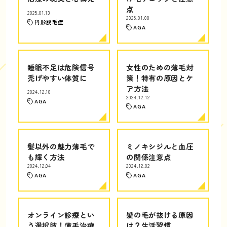
点
2025.01.13
2025.01.08
円形脱毛症
AGA
睡眠不足は危険信号
女性のための薄毛対
禿げやすい体質に
策！特有の原因とケ
ア方法
2024.12.18
2024.12.12
AGA
AGA
髪以外の魅力薄毛で
ミノキシジルと血圧
も輝く方法
の関係注意点
2024.12.04
2024.12.02
AGA
AGA
オンライン診療とい
髪の毛が抜ける原因
う選択肢！薄毛治療
は？生活習慣