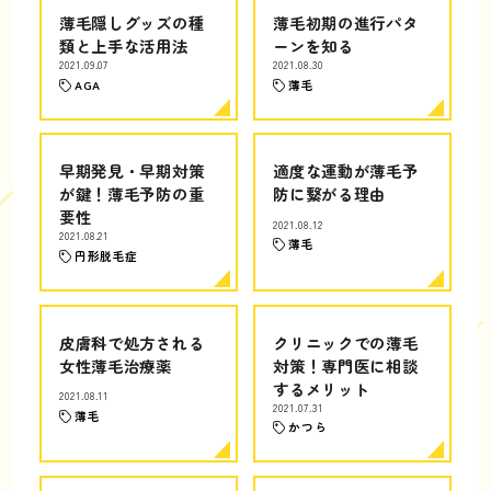
薄毛隠しグッズの種
薄毛初期の進行パタ
類と上手な活用法
ーンを知る
2021.09.07
2021.08.30
AGA
薄毛
早期発見・早期対策
適度な運動が薄毛予
が鍵！薄毛予防の重
防に繋がる理由
要性
2021.08.12
2021.08.21
薄毛
円形脱毛症
皮膚科で処方される
クリニックでの薄毛
女性薄毛治療薬
対策！専門医に相談
するメリット
2021.08.11
2021.07.31
薄毛
かつら