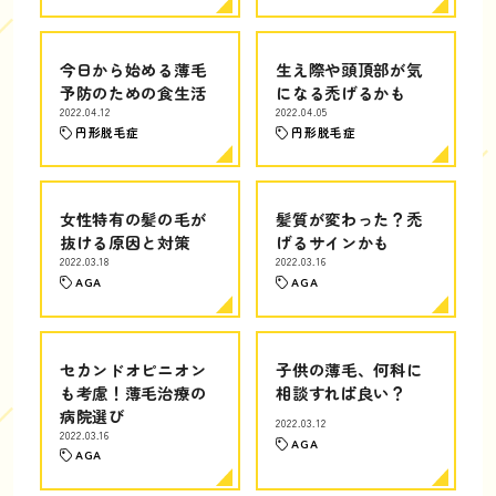
今日から始める薄毛
生え際や頭頂部が気
予防のための食生活
になる禿げるかも
2022.04.12
2022.04.05
円形脱毛症
円形脱毛症
女性特有の髪の毛が
髪質が変わった？禿
抜ける原因と対策
げるサインかも
2022.03.18
2022.03.16
AGA
AGA
セカンドオピニオン
子供の薄毛、何科に
も考慮！薄毛治療の
相談すれば良い？
病院選び
2022.03.12
2022.03.16
AGA
AGA