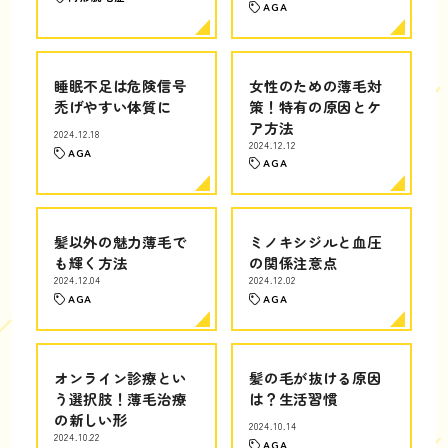
AGA
睡眠不足は危険信号
女性のための薄毛対
禿げやすい体質に
策！特有の原因とケ
ア方法
2024.12.18
2024.12.12
AGA
AGA
髪以外の魅力薄毛で
ミノキシジルと血圧
も輝く方法
の関係注意点
2024.12.04
2024.12.02
AGA
AGA
オンライン診療とい
髪の毛が抜ける原因
う選択肢！薄毛治療
は？生活習慣
の新しい形
2024.10.14
2024.10.22
AGA