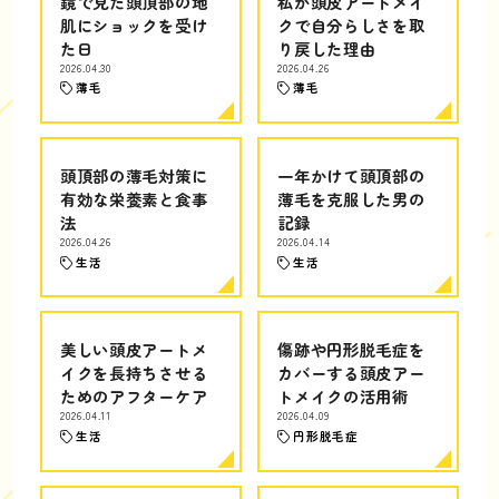
鏡で見た頭頂部の地
私が頭皮アートメイ
肌にショックを受け
クで自分らしさを取
た日
り戻した理由
2026.04.30
2026.04.26
薄毛
薄毛
頭頂部の薄毛対策に
一年かけて頭頂部の
有効な栄養素と食事
薄毛を克服した男の
法
記録
2026.04.26
2026.04.14
生活
生活
美しい頭皮アートメ
傷跡や円形脱毛症を
イクを長持ちさせる
カバーする頭皮アー
ためのアフターケア
トメイクの活用術
2026.04.11
2026.04.09
生活
円形脱毛症