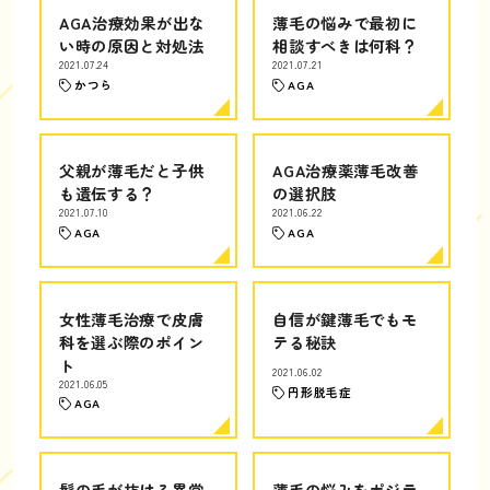
AGA治療効果が出な
薄毛の悩みで最初に
い時の原因と対処法
相談すべきは何科？
2021.07.24
2021.07.21
かつら
AGA
父親が薄毛だと子供
AGA治療薬薄毛改善
も遺伝する？
の選択肢
2021.07.10
2021.06.22
AGA
AGA
女性薄毛治療で皮膚
自信が鍵薄毛でもモ
科を選ぶ際のポイン
テる秘訣
ト
2021.06.02
2021.06.05
円形脱毛症
AGA
髪の毛が抜ける異常
薄毛の悩みをポジテ