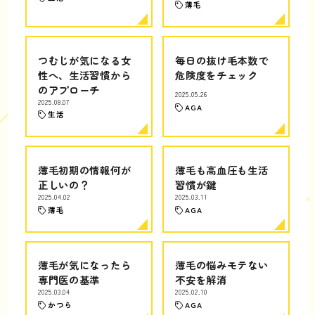
薄毛
つむじが気になる女
毎日の抜け毛本数で
性へ、生活習慣から
危険度をチェック
のアプローチ
2025.05.26
2025.08.07
AGA
生活
薄毛初期の情報何が
薄毛も高血圧も生活
正しいの？
習慣が鍵
2025.04.02
2025.03.11
薄毛
AGA
薄毛が気になったら
薄毛の悩みモテない
専門医の基準
不安を解消
2025.03.04
2025.02.10
かつら
AGA