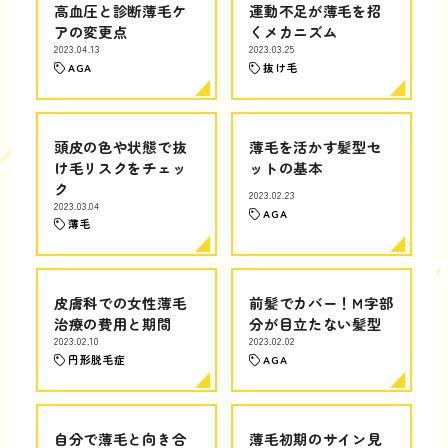
高血圧と診断薄毛ケ
運動不足が薄毛を招
アの変更点
くメカニズム
2023.04.13
2023.03.25
AGA
抜け毛
頭皮の色や状態で抜
薄毛を活かす髪型セ
け毛リスクをチェッ
ットの基本
ク
2023.02.23
2023.03.04
AGA
薄毛
皮膚科での女性薄毛
前髪でカバー！M字部
治療の費用と期間
分が目立たない髪型
2023.02.10
2023.02.02
円形脱毛症
AGA
自分で薄毛と向き合
薄毛初期のサイン見