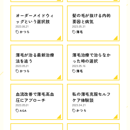
オーダーメイドウィ
髪の毛が抜ける内的
ッグという選択肢
要因と病気
2023.06.21
2023.05.31
かつら
薄毛
薄毛が治る最新治療
薄毛治療で治らなか
法を追う
った時の選択
2023.05.21
2023.05.16
かつら
薄毛
血流改善で薄毛高血
私の薄毛克服セルフ
圧にアプローチ
ケア体験談
2023.05.01
2023.04.21
AGA
かつら