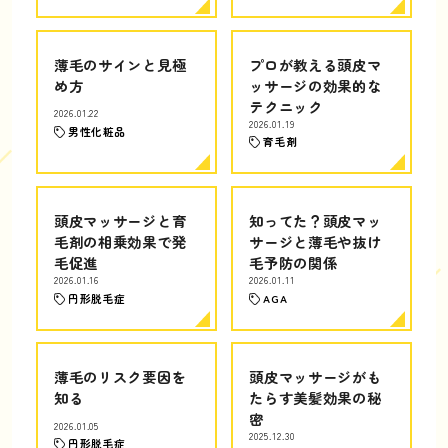
薄毛のサインと見極
プロが教える頭皮マ
め方
ッサージの効果的な
テクニック
2026.01.22
2026.01.19
男性化粧品
育毛剤
頭皮マッサージと育
知ってた？頭皮マッ
毛剤の相乗効果で発
サージと薄毛や抜け
毛促進
毛予防の関係
2026.01.16
2026.01.11
円形脱毛症
AGA
薄毛のリスク要因を
頭皮マッサージがも
知る
たらす美髪効果の秘
密
2026.01.05
2025.12.30
円形脱毛症