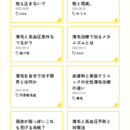
抱え込まないで
戦と現実。
2022.09.09
2022.08.20
AGA
かつら
薄毛と高血圧意外な
薄毛治療で治るメカ
つながり
ニズムとは
2022.08.13
2022.08.13
抜け毛
AGA
薄毛を自分で治す限
皮膚科と美容クリニ
界とは何か
ックの女性薄毛治療
の違い
2022.08.08
2022.07.23
円形脱毛症
薄毛
頭皮が脂っぽいこれ
薄毛と高血圧予防と
も禿げる兆候？
対策法