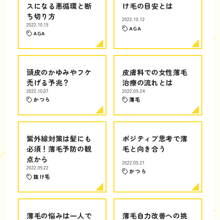
スになる悪循環と断
け毛の目安とは
ち切り方
2022.10.12
2022.10.19
AGA
AGA
頭皮のかゆみやフケ
皮膚科での女性薄毛
禿げる予兆？
治療の流れとは
2022.10.07
2022.09.24
かつら
薄毛
紫外線対策は髪にも
ポジティブ思考で薄
必須！薄毛予防の観
毛と向き合う
点から
2022.09.21
2022.09.22
かつら
抜け毛
薄毛の悩みは一人で
薄毛自力改善への挑