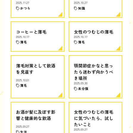
2025.11.27
2025.10.27
かつら
知識
コーヒーと薄毛
女性のつむじの薄毛
2025.10.17
2025.10.17
薄毛
薄毛
薄毛対策として飲酒
顎関節症かなと思っ
を見直す
たら迷わず向かうべ
き場所
2025.10.01
2025.09.30
薄毛
未分類
お酒が髪に及ぼす影
女性のつむじの薄毛
響と健康的な飲酒
に気づいたら、試し
たいこと
2025.09.27
2025.09.27
生活