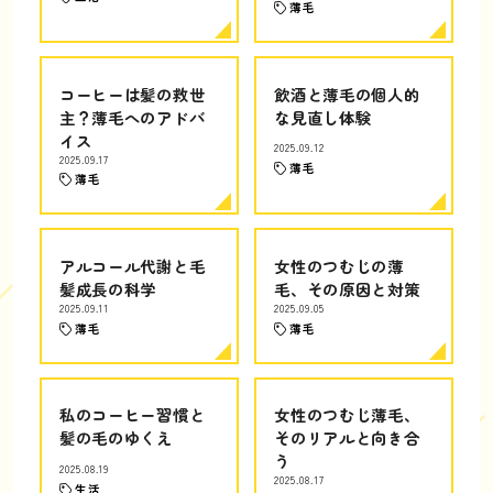
薄毛
コーヒーは髪の救世
飲酒と薄毛の個人的
主？薄毛へのアドバ
な見直し体験
イス
2025.09.12
2025.09.17
薄毛
薄毛
アルコール代謝と毛
女性のつむじの薄
髪成長の科学
毛、その原因と対策
2025.09.11
2025.09.05
薄毛
薄毛
私のコーヒー習慣と
女性のつむじ薄毛、
髪の毛のゆくえ
そのリアルと向き合
う
2025.08.19
2025.08.17
生活