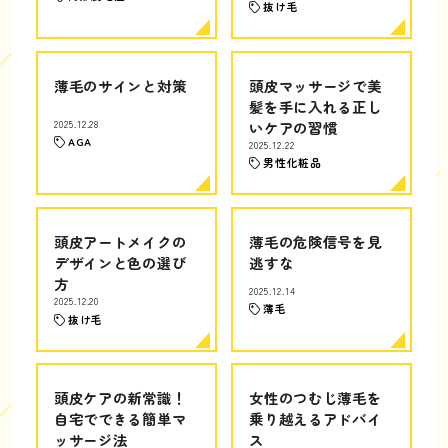
抜け毛
薄毛のサインと対策
頭皮マッサージで美
髪を手に入れる正し
2025.12.28
いケアの習慣
AGA
2025.12.22
男性化粧品
頭皮アートメイクの
薄毛の危険信号を見
デザインと色の選び
逃すな
方
2025.12.14
2025.12.20
薄毛
抜け毛
頭皮ケアの新常識！
女性のつむじ薄毛を
自宅でできる簡単マ
乗り越えるアドバイ
ッサージ法
ス