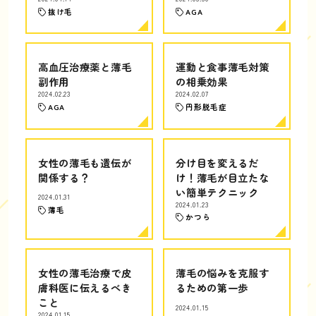
抜け毛
AGA
高血圧治療薬と薄毛
運動と食事薄毛対策
副作用
の相乗効果
2024.02.23
2024.02.07
AGA
円形脱毛症
女性の薄毛も遺伝が
分け目を変えるだ
関係する？
け！薄毛が目立たな
い簡単テクニック
2024.01.31
2024.01.23
薄毛
かつら
女性の薄毛治療で皮
薄毛の悩みを克服す
膚科医に伝えるべき
るための第一歩
こと
2024.01.15
2024.01.15