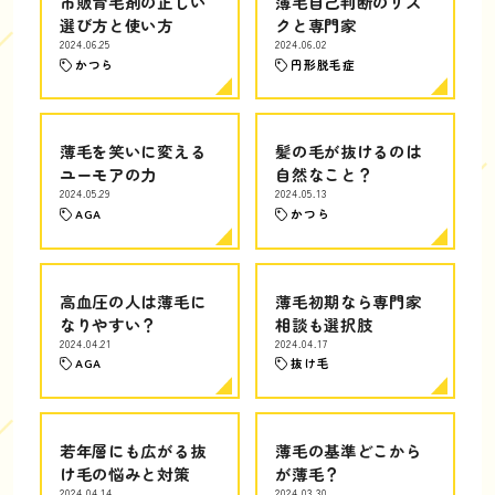
市販育毛剤の正しい
薄毛自己判断のリス
選び方と使い方
クと専門家
2024.06.25
2024.06.02
かつら
円形脱毛症
薄毛を笑いに変える
髪の毛が抜けるのは
ユーモアの力
自然なこと？
2024.05.29
2024.05.13
AGA
かつら
高血圧の人は薄毛に
薄毛初期なら専門家
なりやすい？
相談も選択肢
2024.04.21
2024.04.17
AGA
抜け毛
若年層にも広がる抜
薄毛の基準どこから
け毛の悩みと対策
が薄毛？
2024.04.14
2024.03.30