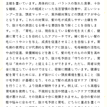
主眼を置いています。具体的には、バランスの取れた食事、十分
な睡眠、ストレスの軽減といった生活習慣の改善や、正しいシャ
ンプー方法、頭皮マッサージ、紫外線対策などの頭皮ケアが中心
となります。これらの対策は、髪の毛が成長しやすい土壌を作
り、抜け毛の原因となる様々な要因を取り除くことを目指しま
す。一方、「育毛」とは、現在生えている髪の毛を太く長く、健
康に育てることを目的としたアプローチです。細く弱々しい髪の
毛にハリやコシを与え、成長を促進させることを目指します。育
毛剤の使用などが代表的な育毛ケアに該当し、毛母細胞の活性化
や血行促進、栄養補給などを通じて、髪の毛そのものの質を高め
ようとするものです。つまり、抜け毛予防は「守りのケア」、育
毛は「攻めのケア」と捉えることができます。ただし、両者は完
全に独立しているわけではなく、密接に関連しています。健康な
髪を育てるためには、まず抜けにくい頭皮環境を整えること（抜
け毛予防）が基礎となり、その上で髪の成長を促すケア（育毛）
を行うことで、より効果が期待できます。例えば、いくら高価な
育毛剤を使用しても、不規則な生活や間違ったヘアケアで頭皮環
境が悪ければ、その効果は十分に発揮されません。自分の髪の状
態や悩みに合わせて、抜け毛予防と育毛、どちらに重点を置くべ