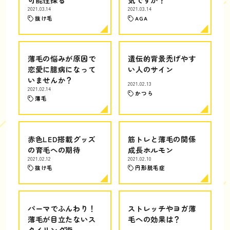
2021.03.14
2021.03.14
抜け毛
AGA
薄毛の悩みが原因で
遺伝的背景禿げやす
恋愛に臆病になって
い人のサイン
いませんか？
2021.02.13
2021.02.14
かつら
薄毛
赤色LED搭載グッズ
筋トレと薄毛の関係
の育毛への期待
成長ホルモン
2021.02.12
2021.02.10
抜け毛
円形脱毛症
パーマでふんわり！
ストレッチやヨガ薄
薄毛が目立たないス
毛への効果は？
タイリング術