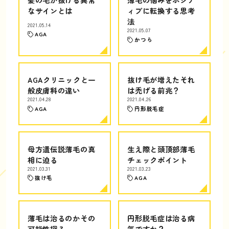
なサインとは
ィブに転換する思考
法
2021.05.14
2021.05.07
AGA
かつら
AGAクリニックと一
抜け毛が増えたそれ
般皮膚科の違い
は禿げる前兆？
2021.04.28
2021.04.26
AGA
円形脱毛症
母方遺伝説薄毛の真
生え際と頭頂部薄毛
相に迫る
チェックポイント
2021.03.31
2021.03.23
抜け毛
AGA
薄毛は治るのかその
円形脱毛症は治る病
可能性探る
気ですか？