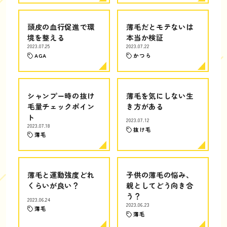
頭皮の血行促進で環
薄毛だとモテないは
境を整える
本当か検証
2023.07.25
2023.07.22
AGA
かつら
シャンプー時の抜け
薄毛を気にしない生
毛量チェックポイン
き方がある
ト
2023.07.12
2023.07.18
抜け毛
薄毛
薄毛と運動強度どれ
子供の薄毛の悩み、
くらいが良い？
親としてどう向き合
う？
2023.06.24
2023.06.23
薄毛
薄毛