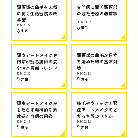
頭頂部の薄毛を未然
専門医に聞く頭頂部
に防ぐ生活習慣の改
の薄毛治療の最前線
善策
2026.04.04
2026.04.06
薄毛
生活
頭皮アートメイク専
頭頂部の薄毛が目立
門家が語る施術の安
ち始めた時の基本対
全性と最新トレンド
策
2026.03.30
2026.03.28
知識
薄毛
頭皮アートメイクが
植毛やウィッグと頭
もたらす精神的な解
皮アートメイクのど
放感と自信の回復
ちらを選ぶべきか
2026.03.16
2026.02.22
薄毛
知識