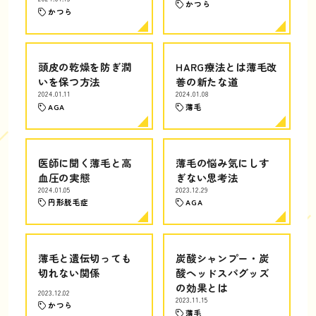
かつら
かつら
頭皮の乾燥を防ぎ潤
HARG療法とは薄毛改
いを保つ方法
善の新たな道
2024.01.11
2024.01.08
AGA
薄毛
医師に聞く薄毛と高
薄毛の悩み気にしす
血圧の実態
ぎない思考法
2024.01.05
2023.12.29
円形脱毛症
AGA
薄毛と遺伝切っても
炭酸シャンプー・炭
切れない関係
酸ヘッドスパグッズ
の効果とは
2023.12.02
2023.11.15
かつら
薄毛