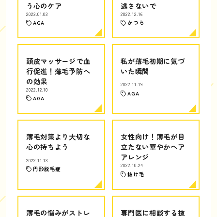
う心のケア
逃さないで
2023.01.03
2022.12.16
AGA
かつら
頭皮マッサージで血
私が薄毛初期に気づ
行促進！薄毛予防へ
いた瞬間
の効果
2022.11.19
2022.12.10
AGA
AGA
薄毛対策より大切な
女性向け！薄毛が目
心の持ちよう
立たない華やかヘア
アレンジ
2022.11.13
2022.10.24
円形脱毛症
抜け毛
薄毛の悩みがストレ
専門医に相談する抜