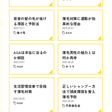
若者の髪の毛が抜け
薄毛対策に運動が効
る原因と予防法
果的な理由
2023.10.11
2023.09.01
抜け毛
AGA
AGAは本当に治るの
薄毛男性の魅力とは
か解説
何か再考
2023.09.01
2023.08.26
AGA
かつら
生活習慣改善で目指
正しいシャンプー方
す薄毛対策
法で頭皮環境を整え
薄毛予防
2023.08.25
2023.08.05
AGA
円形脱毛症