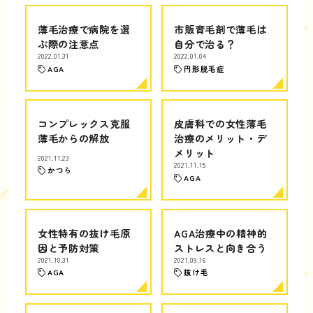
薄毛治療で病院を選
市販育毛剤で薄毛は
ぶ際の注意点
自分で治る？
2022.01.31
2022.01.04
AGA
円形脱毛症
コンプレックス克服
皮膚科での女性薄毛
薄毛からの解放
治療のメリット・デ
メリット
2021.11.23
2021.11.15
かつら
AGA
女性特有の抜け毛原
AGA治療中の精神的
因と予防対策
ストレスと向き合う
2021.10.31
2021.09.16
AGA
抜け毛