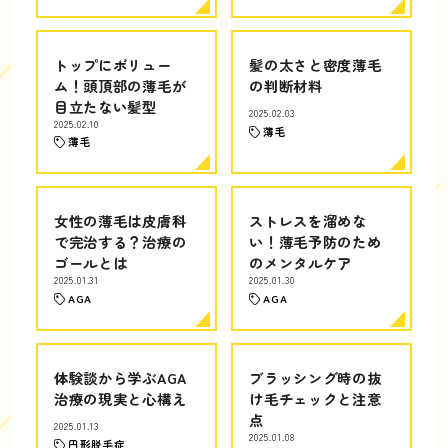
トップにボリュー
髪の太さと密度薄毛
ム！頭頂部の薄毛が
の判断材料
目立たない髪型
2025.02.03
2025.02.10
薄毛
薄毛
女性の薄毛は皮膚科
ストレスを溜めな
で完治する？治療の
い！薄毛予防のため
ゴールとは
のメンタルケア
2025.01.31
2025.01.30
AGA
AGA
体験談から学ぶAGA
ブラッシング時の抜
治療の現実と心構え
け毛チェックと注意
点
2025.01.13
2025.01.08
円形脱毛症