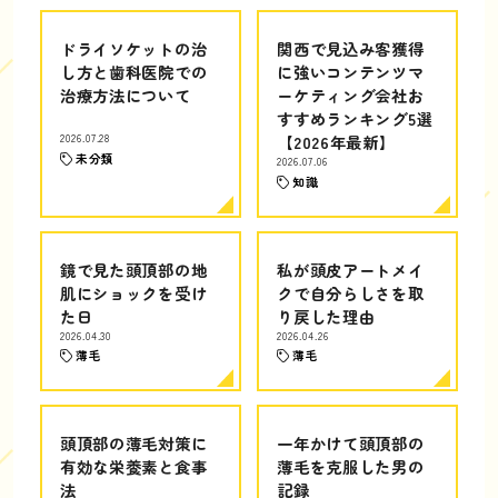
ドライソケットの治
関西で見込み客獲得
し方と歯科医院での
に強いコンテンツマ
治療方法について
ーケティング会社お
すすめランキング5選
2026.07.28
【2026年最新】
未分類
2026.07.06
知識
鏡で見た頭頂部の地
私が頭皮アートメイ
肌にショックを受け
クで自分らしさを取
た日
り戻した理由
2026.04.30
2026.04.26
薄毛
薄毛
頭頂部の薄毛対策に
一年かけて頭頂部の
有効な栄養素と食事
薄毛を克服した男の
法
記録