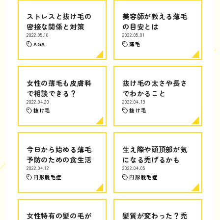
ストレスと抜け毛の
美容師が教える薄毛
密接な関係と対策
の目安とは
2022.05.10
2022.05.01
AGA
薄毛
女性の薄毛も皮膚科
抜け毛の太さや長さ
で相談できる？
でわかること
2022.04.20
2022.04.19
抜け毛
抜け毛
今日から始める薄毛
生え際や頭頂部が気
予防のための食生活
になる禿げるかも
2022.04.12
2022.04.05
円形脱毛症
円形脱毛症
女性特有の髪の毛が
髪質が変わった？禿