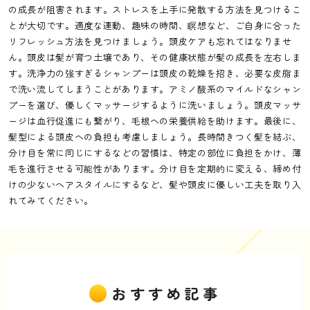
の成長が阻害されます。ストレスを上手に発散する方法を見つけるこ
とが大切です。適度な運動、趣味の時間、瞑想など、ご自身に合った
リフレッシュ方法を見つけましょう。頭皮ケアも忘れてはなりませ
ん。頭皮は髪が育つ土壌であり、その健康状態が髪の成長を左右しま
す。洗浄力の強すぎるシャンプーは頭皮の乾燥を招き、必要な皮脂ま
で洗い流してしまうことがあります。アミノ酸系のマイルドなシャン
プーを選び、優しくマッサージするように洗いましょう。頭皮マッサ
ージは血行促進にも繋がり、毛根への栄養供給を助けます。最後に、
髪型による頭皮への負担も考慮しましょう。長時間きつく髪を結ぶ、
分け目を常に同じにするなどの習慣は、特定の部位に負担をかけ、薄
毛を進行させる可能性があります。分け目を定期的に変える、締め付
けの少ないヘアスタイルにするなど、髪や頭皮に優しい工夫を取り入
れてみてください。
おすすめ記事