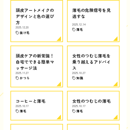
頭皮アートメイクの
薄毛の危険信号を見
デザインと色の選び
逃すな
方
2025.12.14
2025.12.20
薄毛
抜け毛
頭皮ケアの新常識！
女性のつむじ薄毛を
自宅でできる簡単マ
乗り越えるアドバイ
ッサージ法
ス
2025.11.27
2025.10.27
かつら
知識
コーヒーと薄毛
女性のつむじの薄毛
2025.10.17
2025.10.17
薄毛
薄毛