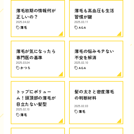
薄毛初期の情報何が
薄毛も高血圧も生活
正しいの？
習慣が鍵
2025.04.02
2025.03.11
薄毛
AGA
薄毛が気になったら
薄毛の悩みモテない
専門医の基準
不安を解消
2025.03.04
2025.02.10
かつら
AGA
トップにボリュー
髪の太さと密度薄毛
ム！頭頂部の薄毛が
の判断材料
目立たない髪型
2025.02.03
2025.02.10
薄毛
薄毛