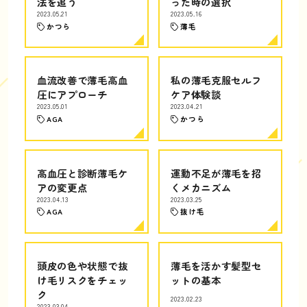
法を追う
った時の選択
2023.05.21
2023.05.16
かつら
薄毛
血流改善で薄毛高血
私の薄毛克服セルフ
圧にアプローチ
ケア体験談
2023.05.01
2023.04.21
AGA
かつら
高血圧と診断薄毛ケ
運動不足が薄毛を招
アの変更点
くメカニズム
2023.04.13
2023.03.25
AGA
抜け毛
頭皮の色や状態で抜
薄毛を活かす髪型セ
け毛リスクをチェッ
ットの基本
ク
2023.02.23
2023.03.04