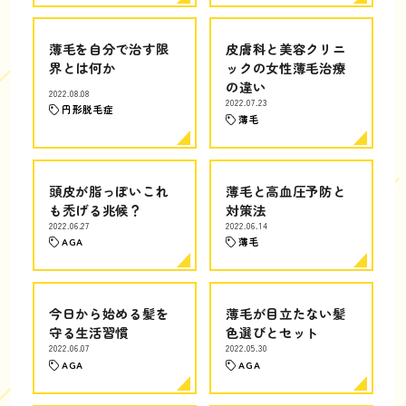
薄毛を自分で治す限
皮膚科と美容クリニ
界とは何か
ックの女性薄毛治療
の違い
2022.08.08
2022.07.23
円形脱毛症
薄毛
頭皮が脂っぽいこれ
薄毛と高血圧予防と
も禿げる兆候？
対策法
2022.06.27
2022.06.14
AGA
薄毛
今日から始める髪を
薄毛が目立たない髪
守る生活習慣
色選びとセット
2022.06.07
2022.05.30
AGA
AGA