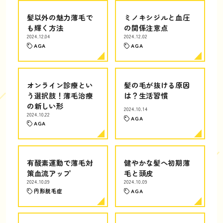
髪以外の魅力薄毛で
ミノキシジルと血圧
も輝く方法
の関係注意点
2024.12.04
2024.12.02
AGA
AGA
オンライン診療とい
髪の毛が抜ける原因
う選択肢！薄毛治療
は？生活習慣
の新しい形
2024.10.14
2024.10.22
AGA
AGA
有酸素運動で薄毛対
健やかな髪へ初期薄
策血流アップ
毛と頭皮
2024.10.09
2024.10.09
円形脱毛症
AGA