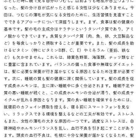
ふとした時に鏡で見る自分のつむじ。以前よりも地肌が目立つように
なった、髪の分け目が広がったと感じる女性は少なくありません。今
回は、つむじの薄毛が気になる女性のために、生活習慣を見直すこと
でできるアプローチについて深掘りします。まず、食事は髪の健康の
基本です。髪の毛の主成分はケラチンというタンパク質であり、アミ
ノ酸からできています。良質なタンパク質（肉、魚、卵、大豆製品な
ど）を毎食しっかりと摂取することが重要です。また、髪の成長を助
けるビタミン（特にビタミンB群、C、E）やミネラル（亜鉛、鉄な
ど）も欠かせません。これらは、緑黄色野菜、海藻類、ナッツ類など
に豊富に含まれています。バランスの偏った食事や無理なダイエット
は、髪に必要な栄養が行き届かなくなる原因となるため注意が必要で
す。次に、睡眠の質も髪の健康に深く関係しています。髪の成長を促
す成長ホルモンは、主に深い睡眠中に多く分泌されます。睡眠不足や
質の悪い睡眠が続くと、この成長ホルモンの分泌が滞り、髪の成長サ
イクルが乱れる原因となります。質の良い睡眠を確保するためには、
就寝前のカフェイン摂取を控える、寝る前にスマートフォンを見な
い、リラックスできる環境を整えるなどの工夫が有効です。ストレス
もまた、女性の薄毛の大きな原因の一つです。過度なストレスは、自
律神経やホルモンバランスを乱し、血行不良を引き起こすことがあり
ます。頭皮の血行不良は、毛根に十分な栄養が届かなくなるため、髪