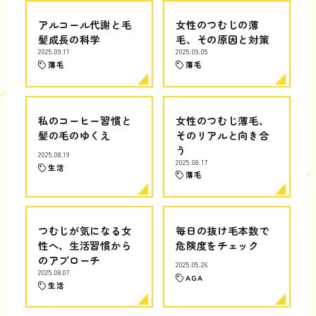
アルコール代謝と毛
女性のつむじの薄
髪成長の科学
毛、その原因と対策
2025.09.11
2025.09.05
薄毛
薄毛
私のコーヒー習慣と
女性のつむじ薄毛、
髪の毛のゆくえ
そのリアルと向き合
う
2025.08.19
2025.08.17
生活
薄毛
つむじが気になる女
毎日の抜け毛本数で
性へ、生活習慣から
危険度をチェック
のアプローチ
2025.05.26
2025.08.07
AGA
生活