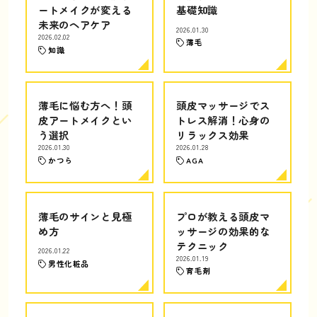
ートメイクが変える
基礎知識
未来のヘアケア
2026.01.30
2026.02.02
薄毛
知識
薄毛に悩む方へ！頭
頭皮マッサージでス
皮アートメイクとい
トレス解消！心身の
う選択
リラックス効果
2026.01.30
2026.01.28
かつら
AGA
薄毛のサインと見極
プロが教える頭皮マ
め方
ッサージの効果的な
テクニック
2026.01.22
2026.01.19
男性化粧品
育毛剤