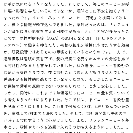
け毛が気になるようになりました。もしかして、毎日のコーヒーが髪
に悪い影響を与えているのではないか、漠然とした不安を抱くように
なったのです。インターネットで「コーヒー 薄毛」と検索してみる
と、様々な情報が飛び込んできました。意外だったのは、「カフェイ
ンが育毛に良い影響を与える可能性がある」という内容が多かったこ
とです。男性型脱毛症（AGA）の原因となるDHT（ジヒドロテスト
ステロン）の働きを抑えたり、毛根の細胞を活性化させたりする効果
が、研究段階ではあるものの示唆されているというのです。一方で、
過剰摂取は睡眠の質を下げ、髪の成長に必要なホルモンの分泌を妨げ
る可能性があるとも書かれていました。私の場合、コーヒーを飲むの
は朝から昼過ぎまでで、夜に飲むことはほとんどありませんでした。
睡眠不足も慢性的に感じてはいなかったので、もしかしたらコーヒー
が直接の薄毛の原因ではないのかもしれない、と少し安心しました。
しかし、同時に、これまでは無頓着だったコーヒーの量や質について
も考えるきっかけになりました。そこで私は、まずコーヒーを飲む量
を見直すことにしました。これまで何気なく3杯、4杯と飲んでいたの
を、意識して2杯までと決めました。そして、飲む時間帯も午後の早
い時間までにするように心がけました。また、ブラックコーヒーを基
本とし、砂糖やミルクを過剰に入れるのは控えるようにしました。こ