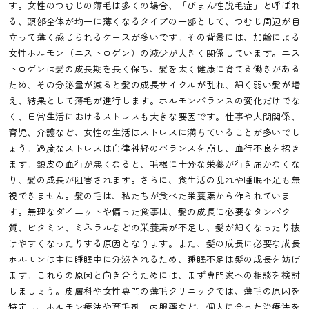
す。女性のつむじの薄毛は多くの場合、「びまん性脱毛症」と呼ばれ
る、頭部全体が均一に薄くなるタイプの一部として、つむじ周辺が目
立って薄く感じられるケースが多いです。その背景には、加齢による
女性ホルモン（エストロゲン）の減少が大きく関係しています。エス
トロゲンは髪の成長期を長く保ち、髪を太く健康に育てる働きがある
ため、その分泌量が減ると髪の成長サイクルが乱れ、細く弱い髪が増
え、結果として薄毛が進行します。ホルモンバランスの変化だけでな
く、日常生活におけるストレスも大きな要因です。仕事や人間関係、
育児、介護など、女性の生活はストレスに満ちていることが多いでし
ょう。過度なストレスは自律神経のバランスを崩し、血行不良を招き
ます。頭皮の血行が悪くなると、毛根に十分な栄養が行き届かなくな
り、髪の成長が阻害されます。さらに、食生活の乱れや睡眠不足も無
視できません。髪の毛は、私たちが食べた栄養素から作られていま
す。無理なダイエットや偏った食事は、髪の成長に必要なタンパク
質、ビタミン、ミネラルなどの栄養素が不足し、髪が細くなったり抜
けやすくなったりする原因となります。また、髪の成長に必要な成長
ホルモンは主に睡眠中に分泌されるため、睡眠不足は髪の成長を妨げ
ます。これらの原因と向き合うためには、まず専門家への相談を検討
しましょう。皮膚科や女性専門の薄毛クリニックでは、薄毛の原因を
特定し、ホルモン療法や育毛剤、内服薬など、個人に合った治療法を