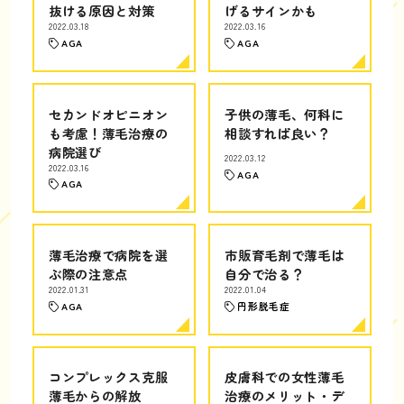
抜ける原因と対策
げるサインかも
2022.03.18
2022.03.16
AGA
AGA
セカンドオピニオン
子供の薄毛、何科に
も考慮！薄毛治療の
相談すれば良い？
病院選び
2022.03.12
2022.03.16
AGA
AGA
薄毛治療で病院を選
市販育毛剤で薄毛は
ぶ際の注意点
自分で治る？
2022.01.31
2022.01.04
AGA
円形脱毛症
コンプレックス克服
皮膚科での女性薄毛
薄毛からの解放
治療のメリット・デ