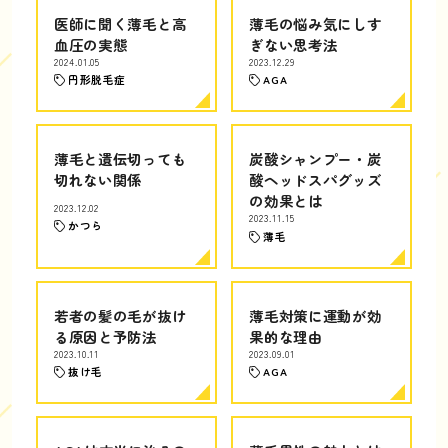
医師に聞く薄毛と高
薄毛の悩み気にしす
血圧の実態
ぎない思考法
2024.01.05
2023.12.29
円形脱毛症
AGA
薄毛と遺伝切っても
炭酸シャンプー・炭
切れない関係
酸ヘッドスパグッズ
の効果とは
2023.12.02
2023.11.15
かつら
薄毛
若者の髪の毛が抜け
薄毛対策に運動が効
る原因と予防法
果的な理由
2023.10.11
2023.09.01
抜け毛
AGA