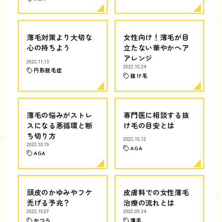
薄毛対策より大切な
女性向け！薄毛が目
心の持ちよう
立たない華やかヘア
アレンジ
2022.11.13
2022.10.24
円形脱毛症
抜け毛
薄毛の悩みがストレ
専門医に相談する抜
スになる悪循環と断
け毛の目安とは
ち切り方
2022.10.12
2022.10.19
AGA
AGA
頭皮のかゆみやフケ
皮膚科での女性薄毛
禿げる予兆？
治療の流れとは
2022.10.07
2022.09.24
かつら
薄毛