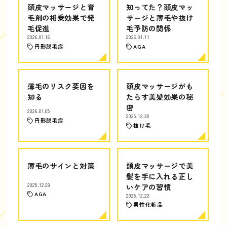
頭皮マッサージと育
知ってた？頭皮マッ
毛剤の相乗効果で発
サージと薄毛や抜け
毛促進
毛予防の関係
2026.01.16
2026.01.11
円形脱毛症
AGA
薄毛のリスク要因を
頭皮マッサージがも
知る
たらす美髪効果の秘
密
2026.01.05
2025.12.30
円形脱毛症
抜け毛
薄毛のサインと対策
頭皮マッサージで美
髪を手に入れる正し
2025.12.28
いケアの習慣
AGA
2025.12.22
男性化粧品