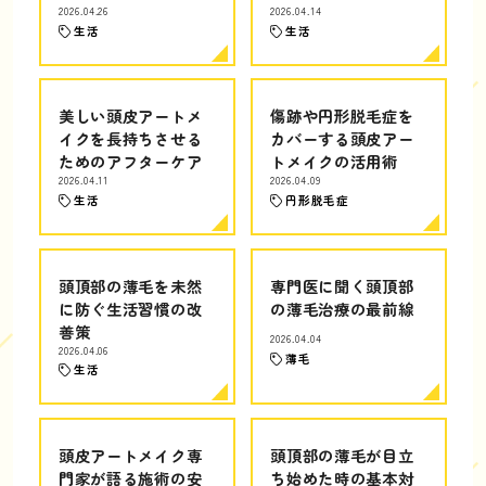
2026.04.26
2026.04.14
生活
生活
美しい頭皮アートメ
傷跡や円形脱毛症を
イクを長持ちさせる
カバーする頭皮アー
ためのアフターケア
トメイクの活用術
2026.04.11
2026.04.09
生活
円形脱毛症
頭頂部の薄毛を未然
専門医に聞く頭頂部
に防ぐ生活習慣の改
の薄毛治療の最前線
善策
2026.04.04
2026.04.06
薄毛
生活
頭皮アートメイク専
頭頂部の薄毛が目立
門家が語る施術の安
ち始めた時の基本対