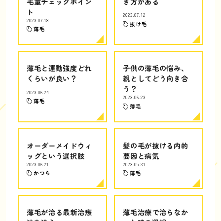
毛量チェックポイン
き方がある
ト
2023.07.12
2023.07.18
抜け毛
薄毛
薄毛と運動強度どれ
子供の薄毛の悩み、
くらいが良い？
親としてどう向き合
う？
2023.06.24
2023.06.23
薄毛
薄毛
オーダーメイドウィ
髪の毛が抜ける内的
ッグという選択肢
要因と病気
2023.06.21
2023.05.31
かつら
薄毛
薄毛が治る最新治療
薄毛治療で治らなか