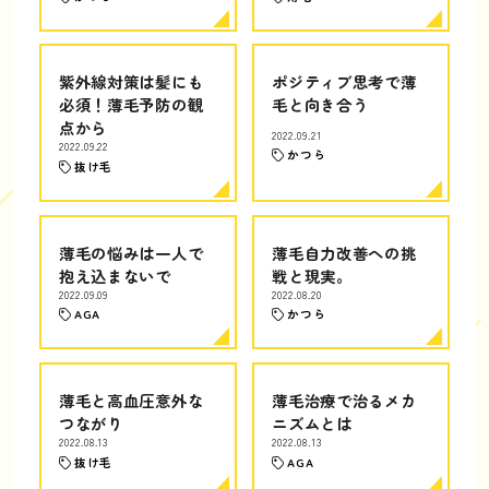
紫外線対策は髪にも
ポジティブ思考で薄
必須！薄毛予防の観
毛と向き合う
点から
2022.09.21
2022.09.22
かつら
抜け毛
薄毛の悩みは一人で
薄毛自力改善への挑
抱え込まないで
戦と現実。
2022.09.09
2022.08.20
AGA
かつら
薄毛と高血圧意外な
薄毛治療で治るメカ
つながり
ニズムとは
2022.08.13
2022.08.13
抜け毛
AGA