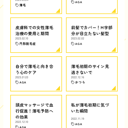
AGA
薄毛
皮膚科での女性薄毛
前髪でカバー！M字部
治療の費用と期間
分が目立たない髪型
2023.02.10
2023.02.02
円形脱毛症
AGA
自分で薄毛と向き合
薄毛初期のサイン見
う心のケア
逃さないで
2023.01.03
2022.12.16
AGA
かつら
頭皮マッサージで血
私が薄毛初期に気づ
行促進！薄毛予防へ
いた瞬間
の効果
2022.11.19
2022.12.10
AGA
AGA