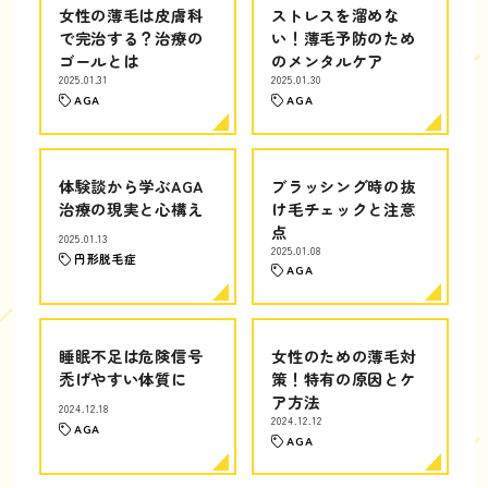
女性の薄毛は皮膚科
ストレスを溜めな
で完治する？治療の
い！薄毛予防のため
ゴールとは
のメンタルケア
2025.01.31
2025.01.30
AGA
AGA
体験談から学ぶAGA
ブラッシング時の抜
治療の現実と心構え
け毛チェックと注意
点
2025.01.13
2025.01.08
円形脱毛症
AGA
睡眠不足は危険信号
女性のための薄毛対
禿げやすい体質に
策！特有の原因とケ
ア方法
2024.12.18
2024.12.12
AGA
AGA