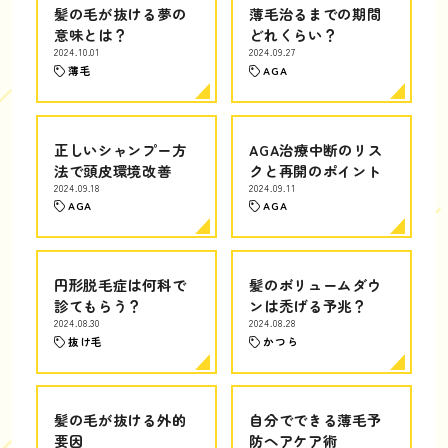
髪の毛が抜ける夢の
薄毛治るまでの期間
意味とは？
どれくらい？
2024.10.01
2024.09.27
薄毛
AGA
正しいシャンプー方
AGA治療中断のリス
法で頭皮環境改善
クと再開のポイント
2024.09.18
2024.09.11
AGA
AGA
円形脱毛症は何科で
髪のボリュームダウ
診てもらう？
ンは禿げる予兆？
2024.08.30
2024.08.28
抜け毛
かつら
髪の毛が抜ける外的
自分でできる薄毛予
要因
防ヘアケア術