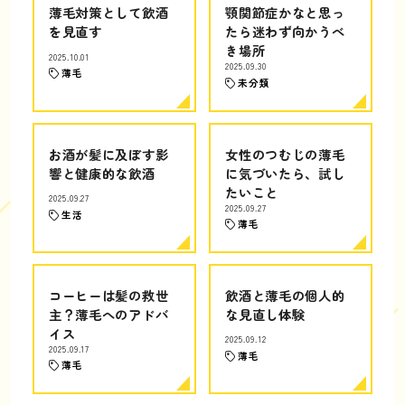
薄毛対策として飲酒
顎関節症かなと思っ
を見直す
たら迷わず向かうべ
き場所
2025.10.01
2025.09.30
薄毛
未分類
お酒が髪に及ぼす影
女性のつむじの薄毛
響と健康的な飲酒
に気づいたら、試し
たいこと
2025.09.27
2025.09.27
生活
薄毛
コーヒーは髪の救世
飲酒と薄毛の個人的
主？薄毛へのアドバ
な見直し体験
イス
2025.09.12
2025.09.17
薄毛
薄毛