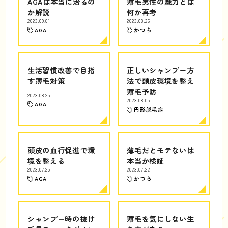
AGAは本当に治るの
薄毛男性の魅力とは
か解説
何か再考
2023.09.01
2023.08.26
AGA
かつら
生活習慣改善で目指
正しいシャンプー方
す薄毛対策
法で頭皮環境を整え
薄毛予防
2023.08.25
2023.08.05
AGA
円形脱毛症
頭皮の血行促進で環
薄毛だとモテないは
境を整える
本当か検証
2023.07.25
2023.07.22
AGA
かつら
シャンプー時の抜け
薄毛を気にしない生