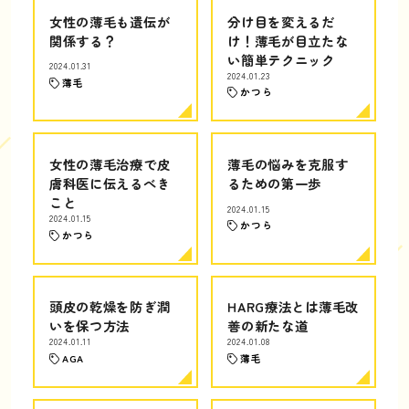
女性の薄毛も遺伝が
分け目を変えるだ
関係する？
け！薄毛が目立たな
い簡単テクニック
2024.01.31
2024.01.23
薄毛
かつら
女性の薄毛治療で皮
薄毛の悩みを克服す
膚科医に伝えるべき
るための第一歩
こと
2024.01.15
2024.01.15
かつら
かつら
頭皮の乾燥を防ぎ潤
HARG療法とは薄毛改
いを保つ方法
善の新たな道
2024.01.11
2024.01.08
AGA
薄毛