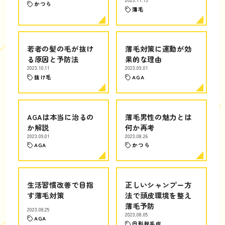
2023.11.15
かつら
薄毛
若者の髪の毛が抜け
薄毛対策に運動が効
る原因と予防法
果的な理由
2023.10.11
2023.09.01
抜け毛
AGA
AGAは本当に治るの
薄毛男性の魅力とは
か解説
何か再考
2023.09.01
2023.08.26
AGA
かつら
生活習慣改善で目指
正しいシャンプー方
す薄毛対策
法で頭皮環境を整え
薄毛予防
2023.08.25
2023.08.05
AGA
円形脱毛症