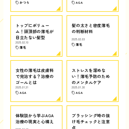
かつら
AGA
トップにボリュー
髪の太さと密度薄毛
ム！頭頂部の薄毛が
の判断材料
目立たない髪型
2025.02.03
2025.02.10
薄毛
薄毛
女性の薄毛は皮膚科
ストレスを溜めな
で完治する？治療の
い！薄毛予防のため
ゴールとは
のメンタルケア
2025.01.31
2025.01.30
AGA
AGA
体験談から学ぶAGA
ブラッシング時の抜
治療の現実と心構え
け毛チェックと注意
点