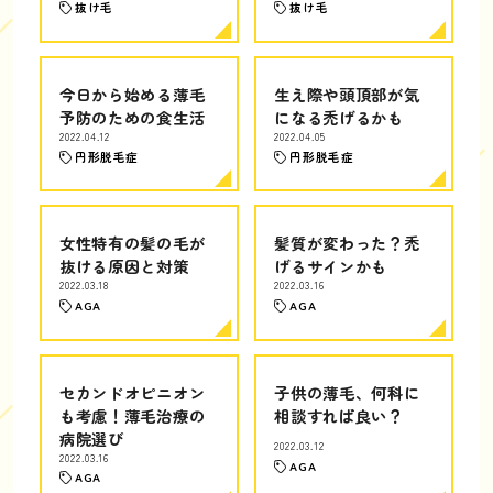
抜け毛
抜け毛
今日から始める薄毛
生え際や頭頂部が気
予防のための食生活
になる禿げるかも
2022.04.12
2022.04.05
円形脱毛症
円形脱毛症
女性特有の髪の毛が
髪質が変わった？禿
抜ける原因と対策
げるサインかも
2022.03.18
2022.03.16
AGA
AGA
セカンドオピニオン
子供の薄毛、何科に
も考慮！薄毛治療の
相談すれば良い？
病院選び
2022.03.12
2022.03.16
AGA
AGA