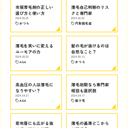
市販育毛剤の正しい
薄毛自己判断のリス
選び方と使い方
クと専門家
2024.06.25
2024.06.02
かつら
円形脱毛症
薄毛を笑いに変える
髪の毛が抜けるのは
ユーモアの力
自然なこと？
2024.05.29
2024.05.13
AGA
かつら
高血圧の人は薄毛に
薄毛初期なら専門家
なりやすい？
相談も選択肢
2024.04.21
2024.04.17
AGA
抜け毛
若年層にも広がる抜
薄毛の基準どこから