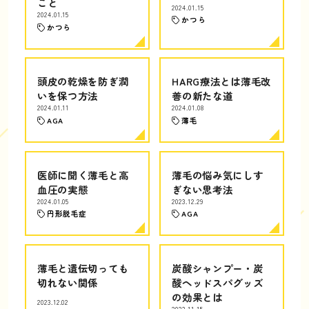
こと
2024.01.15
2024.01.15
かつら
かつら
頭皮の乾燥を防ぎ潤
HARG療法とは薄毛改
いを保つ方法
善の新たな道
2024.01.11
2024.01.08
AGA
薄毛
医師に聞く薄毛と高
薄毛の悩み気にしす
血圧の実態
ぎない思考法
2024.01.05
2023.12.29
円形脱毛症
AGA
薄毛と遺伝切っても
炭酸シャンプー・炭
切れない関係
酸ヘッドスパグッズ
の効果とは
2023.12.02