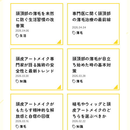
頭頂部の薄毛を未然
専門医に聞く頭頂部
に防ぐ生活習慣の改
の薄毛治療の最前線
善策
2026.04.04
2026.04.06
薄毛
生活
頭皮アートメイク専
頭頂部の薄毛が目立
門家が語る施術の安
ち始めた時の基本対
全性と最新トレンド
策
2026.03.30
2026.03.28
知識
薄毛
頭皮アートメイクが
植毛やウィッグと頭
もたらす精神的な解
皮アートメイクのど
放感と自信の回復
ちらを選ぶべきか
2026.03.16
2026.02.22
薄毛
知識