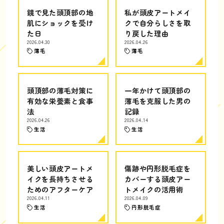
鏡で見た頭頂部の地
私が頭皮アートメイ
肌にショックを受け
クで自分らしさを取
た日
り戻した理由
2026.04.30
2026.04.26
薄毛
薄毛
頭頂部の薄毛対策に
一年かけて頭頂部の
有効な栄養素と食事
薄毛を克服した男の
法
記録
2026.04.26
2026.04.14
生活
生活
美しい頭皮アートメ
傷跡や円形脱毛症を
イクを長持ちさせる
カバーする頭皮アー
ためのアフターケア
トメイクの活用術
2026.04.11
2026.04.09
生活
円形脱毛症