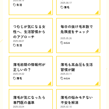
2025.08.19
2025.08.17
生活
薄毛
つむじが気になる女
毎日の抜け毛本数で
性へ、生活習慣から
危険度をチェック
のアプローチ
2025.05.26
2025.08.07
AGA
生活
薄毛初期の情報何が
薄毛も高血圧も生活
正しいの？
習慣が鍵
2025.04.02
2025.03.11
薄毛
AGA
薄毛が気になったら
薄毛の悩みモテない
専門医の基準
不安を解消
2025.03.04
2025.02.10