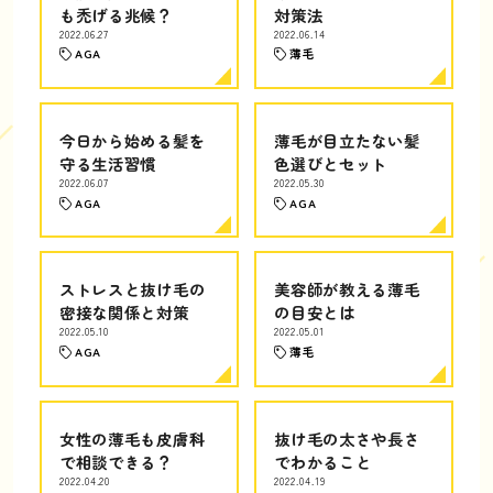
も禿げる兆候？
対策法
2022.06.27
2022.06.14
AGA
薄毛
今日から始める髪を
薄毛が目立たない髪
守る生活習慣
色選びとセット
2022.06.07
2022.05.30
AGA
AGA
ストレスと抜け毛の
美容師が教える薄毛
密接な関係と対策
の目安とは
2022.05.10
2022.05.01
AGA
薄毛
女性の薄毛も皮膚科
抜け毛の太さや長さ
で相談できる？
でわかること
2022.04.20
2022.04.19