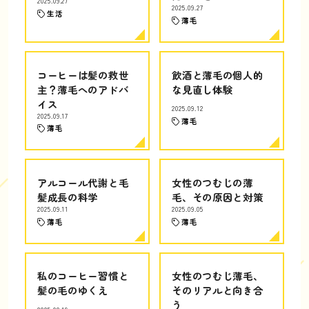
2025.09.27
2025.09.27
生活
薄毛
コーヒーは髪の救世
飲酒と薄毛の個人的
主？薄毛へのアドバ
な見直し体験
イス
2025.09.12
2025.09.17
薄毛
薄毛
アルコール代謝と毛
女性のつむじの薄
髪成長の科学
毛、その原因と対策
2025.09.11
2025.09.05
薄毛
薄毛
私のコーヒー習慣と
女性のつむじ薄毛、
髪の毛のゆくえ
そのリアルと向き合
う