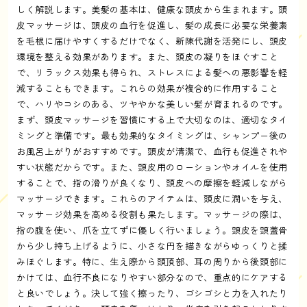
しく解説します。美髪の基本は、健康な頭皮から生まれます。頭
皮マッサージは、頭皮の血行を促進し、髪の成長に必要な栄養素
を毛根に届けやすくするだけでなく、新陳代謝を活発にし、頭皮
環境を整える効果があります。また、頭皮の凝りをほぐすこと
で、リラックス効果も得られ、ストレスによる髪への悪影響を軽
減することもできます。これらの効果が複合的に作用すること
で、ハリやコシのある、ツヤやかな美しい髪が育まれるのです。
まず、頭皮マッサージを習慣にする上で大切なのは、適切なタイ
ミングと準備です。最も効果的なタイミングは、シャンプー後の
お風呂上がりがおすすめです。頭皮が清潔で、血行も促進されや
すい状態だからです。また、頭皮用のローションやオイルを使用
することで、指の滑りが良くなり、頭皮への摩擦を軽減しながら
マッサージできます。これらのアイテムは、頭皮に潤いを与え、
マッサージ効果を高める役割も果たします。マッサージの際は、
指の腹を使い、爪を立てずに優しく行いましょう。頭皮を頭蓋骨
から少し持ち上げるように、小さな円を描きながらゆっくりと揉
みほぐします。特に、生え際から頭頂部、耳の周りから後頭部に
かけては、血行不良になりやすい部分なので、重点的にケアする
と良いでしょう。決して強く擦ったり、ゴシゴシと力を入れたり