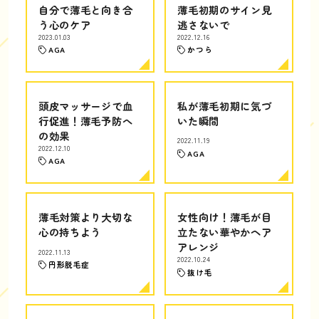
自分で薄毛と向き合
薄毛初期のサイン見
う心のケア
逃さないで
2023.01.03
2022.12.16
AGA
かつら
頭皮マッサージで血
私が薄毛初期に気づ
行促進！薄毛予防へ
いた瞬間
の効果
2022.11.19
2022.12.10
AGA
AGA
薄毛対策より大切な
女性向け！薄毛が目
心の持ちよう
立たない華やかヘア
アレンジ
2022.11.13
2022.10.24
円形脱毛症
抜け毛