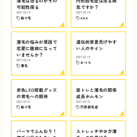
薄毛は治るのかその
円形脱毛症は治る病
可能性探る
気ですか？
2021.03.14
2021.03.14
抜け毛
AGA
薄毛の悩みが原因で
遺伝的背景禿げやす
恋愛に臆病になって
い人のサイン
いませんか？
2021.02.13
2021.02.14
かつら
薄毛
赤色LED搭載グッズ
筋トレと薄毛の関係
の育毛への期待
成長ホルモン
2021.02.12
2021.02.10
抜け毛
円形脱毛症
パーマでふんわり！
ストレッチやヨガ薄