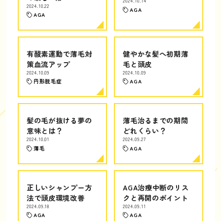
2024.10.14
2024.10.22
AGA
AGA
有酸素運動で薄毛対
健やかな髪へ初期薄
策血流アップ
毛と頭皮
2024.10.09
2024.10.09
円形脱毛症
AGA
髪の毛が抜ける夢の
薄毛治るまでの期間
意味とは？
どれくらい？
2024.10.01
2024.09.27
薄毛
AGA
正しいシャンプー方
AGA治療中断のリス
法で頭皮環境改善
クと再開のポイント
2024.09.18
2024.09.11
AGA
AGA