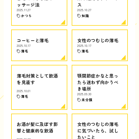
ッサージ法
ス
2025.11.27
2025.10.27
かつら
知識
コーヒーと薄毛
女性のつむじの薄毛
2025.10.17
2025.10.17
薄毛
薄毛
薄毛対策として飲酒
顎関節症かなと思っ
を見直す
たら迷わず向かうべ
き場所
2025.10.01
2025.09.30
薄毛
未分類
お酒が髪に及ぼす影
女性のつむじの薄毛
響と健康的な飲酒
に気づいたら、試し
たいこと