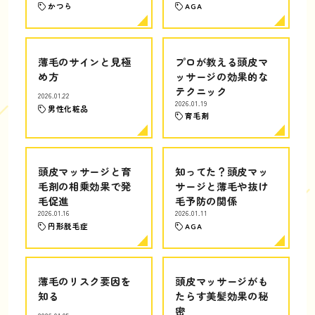
かつら
AGA
薄毛のサインと見極
プロが教える頭皮マ
め方
ッサージの効果的な
テクニック
2026.01.22
2026.01.19
男性化粧品
育毛剤
頭皮マッサージと育
知ってた？頭皮マッ
毛剤の相乗効果で発
サージと薄毛や抜け
毛促進
毛予防の関係
2026.01.16
2026.01.11
円形脱毛症
AGA
薄毛のリスク要因を
頭皮マッサージがも
知る
たらす美髪効果の秘
密