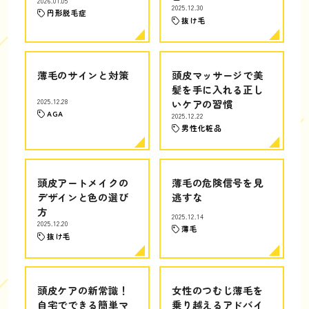
2026.01.05
2025.12.30
円形脱毛症
抜け毛
薄毛のサインと対策
頭皮マッサージで美
髪を手に入れる正し
2025.12.28
いケアの習慣
AGA
2025.12.22
男性化粧品
頭皮アートメイクの
薄毛の危険信号を見
デザインと色の選び
逃すな
方
2025.12.14
2025.12.20
薄毛
抜け毛
頭皮ケアの新常識！
女性のつむじ薄毛を
自宅でできる簡単マ
乗り越えるアドバイ