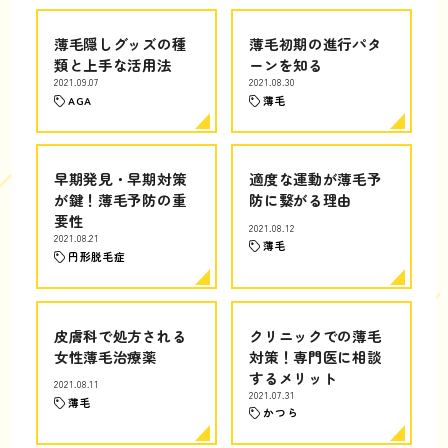
薄毛隠しグッズの種
薄毛初期の進行パタ
類と上手な活用法
ーンを知る
2021.09.07
2021.08.30
AGA
薄毛
早期発見・早期対策
適度な運動が薄毛予
が鍵！薄毛予防の重
防に繋がる理由
要性
2021.08.12
2021.08.21
薄毛
円形脱毛症
皮膚科で処方される
クリニックでの薄毛
女性薄毛治療薬
対策！専門医に相談
するメリット
2021.08.11
2021.07.31
薄毛
かつら