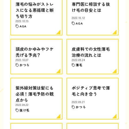
薄毛の悩みがストレ
専門医に相談する抜
スになる悪循環と断
け毛の目安とは
ち切り方
2022.10.12
2022.10.19
AGA
AGA
頭皮のかゆみやフケ
皮膚科での女性薄毛
禿げる予兆？
治療の流れとは
2022.10.07
2022.09.24
かつら
薄毛
紫外線対策は髪にも
ポジティブ思考で薄
必須！薄毛予防の観
毛と向き合う
点から
2022.09.21
2022.09.22
かつら
抜け毛