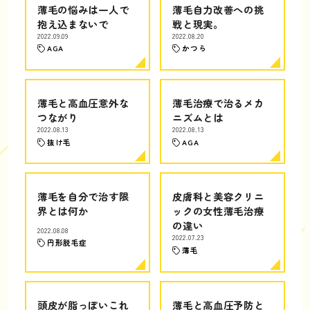
薄毛の悩みは一人で
薄毛自力改善への挑
抱え込まないで
戦と現実。
2022.09.09
2022.08.20
AGA
かつら
薄毛と高血圧意外な
薄毛治療で治るメカ
つながり
ニズムとは
2022.08.13
2022.08.13
抜け毛
AGA
薄毛を自分で治す限
皮膚科と美容クリニ
界とは何か
ックの女性薄毛治療
の違い
2022.08.08
2022.07.23
円形脱毛症
薄毛
頭皮が脂っぽいこれ
薄毛と高血圧予防と