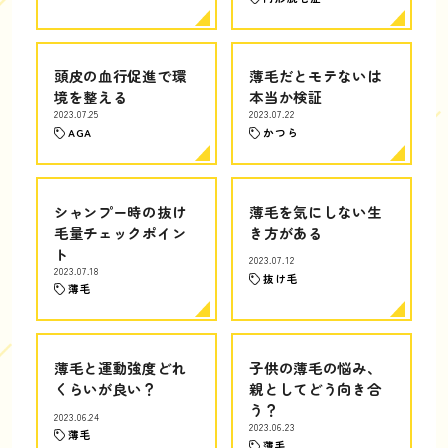
頭皮の血行促進で環
薄毛だとモテないは
境を整える
本当か検証
2023.07.25
2023.07.22
AGA
かつら
シャンプー時の抜け
薄毛を気にしない生
毛量チェックポイン
き方がある
ト
2023.07.12
2023.07.18
抜け毛
薄毛
薄毛と運動強度どれ
子供の薄毛の悩み、
くらいが良い？
親としてどう向き合
う？
2023.06.24
2023.06.23
薄毛
薄毛