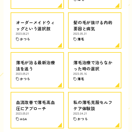
オーダーメイドウィ
髪の毛が抜ける内的
ッグという選択肢
要因と病気
2023.06.21
2023.05.31
かつら
薄毛
薄毛が治る最新治療
薄毛治療で治らなか
法を追う
った時の選択
2023.05.21
2023.05.16
かつら
薄毛
血流改善で薄毛高血
私の薄毛克服セルフ
圧にアプローチ
ケア体験談
2023.05.01
2023.04.21
AGA
かつら