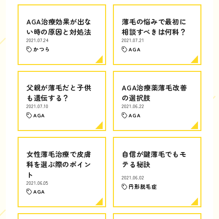
AGA治療効果が出な
薄毛の悩みで最初に
い時の原因と対処法
相談すべきは何科？
2021.07.24
2021.07.21
かつら
AGA
父親が薄毛だと子供
AGA治療薬薄毛改善
も遺伝する？
の選択肢
2021.07.10
2021.06.22
AGA
AGA
女性薄毛治療で皮膚
自信が鍵薄毛でもモ
科を選ぶ際のポイン
テる秘訣
ト
2021.06.02
2021.06.05
円形脱毛症
AGA