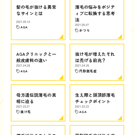
髪の毛が抜ける異常
薄毛の悩みをポジテ
なサインとは
ィブに転換する思考
法
2021.05.14
2021.05.07
AGA
かつら
AGAクリニックと一
抜け毛が増えたそれ
般皮膚科の違い
は禿げる前兆？
2021.04.28
2021.04.26
AGA
円形脱毛症
母方遺伝説薄毛の真
生え際と頭頂部薄毛
相に迫る
チェックポイント
2021.03.31
2021.03.23
抜け毛
AGA