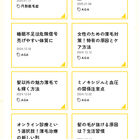
2025.01.13
2025.01.08
円形脱毛症
AGA
睡眠不足は危険信号
女性のための薄毛対
禿げやすい体質に
策！特有の原因とケ
ア方法
2024.12.18
2024.12.12
AGA
AGA
髪以外の魅力薄毛で
ミノキシジルと血圧
も輝く方法
の関係注意点
2024.12.04
2024.12.02
AGA
AGA
オンライン診療とい
髪の毛が抜ける原因
う選択肢！薄毛治療
は？生活習慣
の新しい形