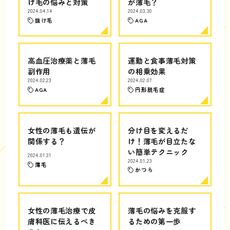
け毛の悩みと対策
が薄毛？
2024.04.14
2024.03.30
抜け毛
AGA
高血圧治療薬と薄毛
運動と食事薄毛対策
副作用
の相乗効果
2024.02.23
2024.02.07
AGA
円形脱毛症
女性の薄毛も遺伝が
分け目を変えるだ
関係する？
け！薄毛が目立たな
い簡単テクニック
2024.01.31
2024.01.23
薄毛
かつら
女性の薄毛治療で皮
薄毛の悩みを克服す
膚科医に伝えるべき
るための第一歩