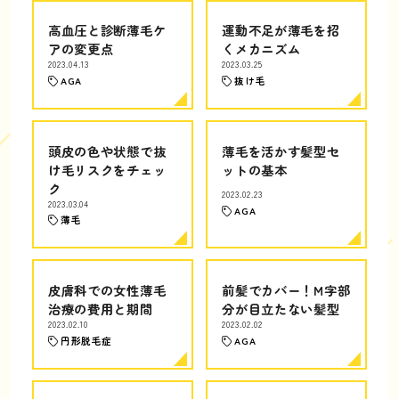
高血圧と診断薄毛ケ
運動不足が薄毛を招
アの変更点
くメカニズム
2023.04.13
2023.03.25
AGA
抜け毛
頭皮の色や状態で抜
薄毛を活かす髪型セ
け毛リスクをチェッ
ットの基本
ク
2023.02.23
2023.03.04
AGA
薄毛
皮膚科での女性薄毛
前髪でカバー！M字部
治療の費用と期間
分が目立たない髪型
2023.02.10
2023.02.02
円形脱毛症
AGA