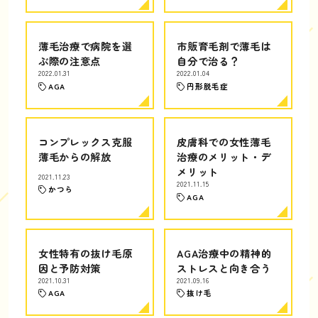
薄毛治療で病院を選
市販育毛剤で薄毛は
ぶ際の注意点
自分で治る？
2022.01.31
2022.01.04
AGA
円形脱毛症
コンプレックス克服
皮膚科での女性薄毛
薄毛からの解放
治療のメリット・デ
メリット
2021.11.23
2021.11.15
かつら
AGA
女性特有の抜け毛原
AGA治療中の精神的
因と予防対策
ストレスと向き合う
2021.10.31
2021.09.16
AGA
抜け毛