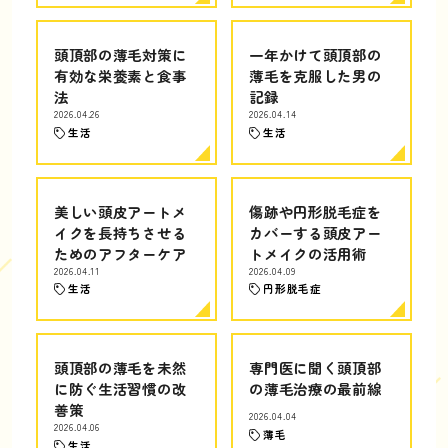
頭頂部の薄毛対策に
一年かけて頭頂部の
有効な栄養素と食事
薄毛を克服した男の
法
記録
2026.04.26
2026.04.14
生活
生活
美しい頭皮アートメ
傷跡や円形脱毛症を
イクを長持ちさせる
カバーする頭皮アー
ためのアフターケア
トメイクの活用術
2026.04.11
2026.04.09
生活
円形脱毛症
頭頂部の薄毛を未然
専門医に聞く頭頂部
に防ぐ生活習慣の改
の薄毛治療の最前線
善策
2026.04.04
2026.04.06
薄毛
生活