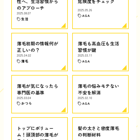
性へ、生活習慣から
危険度をチェック
のアプローチ
2025.05.26
2025.08.07
AGA
生活
薄毛初期の情報何が
薄毛も高血圧も生活
正しいの？
習慣が鍵
2025.04.02
2025.03.11
薄毛
AGA
薄毛が気になったら
薄毛の悩みモテない
専門医の基準
不安を解消
2025.03.04
2025.02.10
かつら
AGA
トップにボリュー
髪の太さと密度薄毛
ム！頭頂部の薄毛が
の判断材料