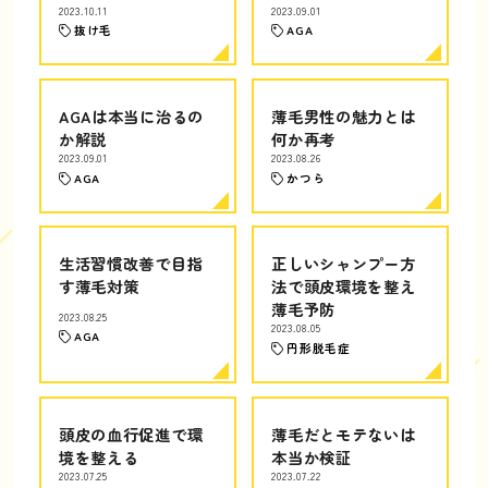
2023.10.11
2023.09.01
抜け毛
AGA
AGAは本当に治るの
薄毛男性の魅力とは
か解説
何か再考
2023.09.01
2023.08.26
AGA
かつら
生活習慣改善で目指
正しいシャンプー方
す薄毛対策
法で頭皮環境を整え
薄毛予防
2023.08.25
2023.08.05
AGA
円形脱毛症
頭皮の血行促進で環
薄毛だとモテないは
境を整える
本当か検証
2023.07.25
2023.07.22