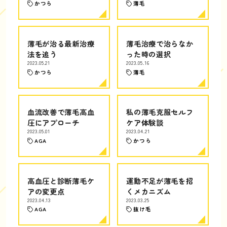
かつら
薄毛
薄毛が治る最新治療
薄毛治療で治らなか
法を追う
った時の選択
2023.05.21
2023.05.16
かつら
薄毛
血流改善で薄毛高血
私の薄毛克服セルフ
圧にアプローチ
ケア体験談
2023.05.01
2023.04.21
AGA
かつら
高血圧と診断薄毛ケ
運動不足が薄毛を招
アの変更点
くメカニズム
2023.04.13
2023.03.25
AGA
抜け毛