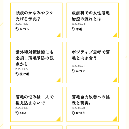
頭皮のかゆみやフケ
皮膚科での女性薄毛
禿げる予兆？
治療の流れとは
2022.10.07
2022.09.24
かつら
薄毛
紫外線対策は髪にも
ポジティブ思考で薄
必須！薄毛予防の観
毛と向き合う
点から
2022.09.21
2022.09.22
かつら
抜け毛
薄毛の悩みは一人で
薄毛自力改善への挑
抱え込まないで
戦と現実。
2022.09.09
2022.08.20
AGA
かつら