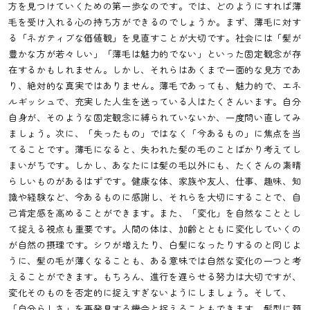
方を見つけていくための第一歩なのです。では、どのようにすれば薄
毛を受け入れる心の持ち方ができるのでしょうか。まず、薄毛に対す
る「ネガティブな価値観」を見直すことが大切です。社会には「髪が
豊かな方が若々しい」「薄毛は魅力的でない」といった固定観念が存
在するかもしれません。しかし、それらはあくまで一面的な見方であ
り、絶対的な真実ではありません。薄毛であっても、魅力的で、エネ
ルギッシュで、充実した人生を送っている人はたくさんいます。自分
自身が、そのような固定観念に縛られていないか、一度問い直してみ
ましょう。次に、「失ったもの」ではなく「今あるもの」に焦点を当
てることです。薄毛になると、失われた髪の毛のことばかり考えてし
まいがちです。しかし、あなたには髪の毛以外にも、たくさんの素晴
らしいものがあるはずです。健康な体、家族や友人、仕事、趣味、知
識や経験など、今あるものに感謝し、それらを大切にすることで、自
己肯定感を高めることができます。また、「変化」を自然なこととし
て捉える視点も重要です。人間の体は、加齢とともに変化していくの
が自然の摂理です。シワが増えたり、白髪になったりするのと同じよ
うに、髪の毛が薄くなることも、ある意味では自然な変化の一つと考
えることができます。もちろん、進行を遅らせる努力は大切ですが、
変化そのものを否定的に捉えすぎないようにしましょう。そして、
「自分らしさ」を再発見する機会と捉えることもできます。髪型に頼