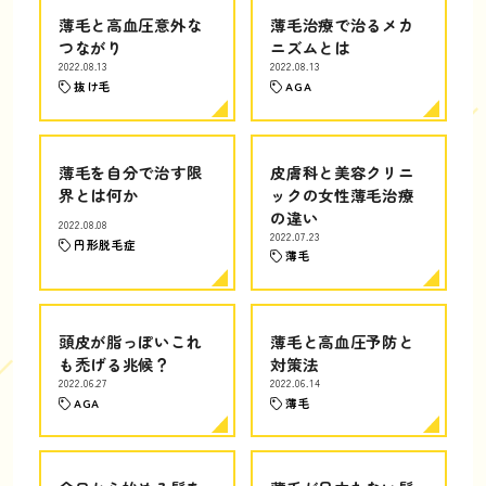
薄毛と高血圧意外な
薄毛治療で治るメカ
つながり
ニズムとは
2022.08.13
2022.08.13
抜け毛
AGA
薄毛を自分で治す限
皮膚科と美容クリニ
界とは何か
ックの女性薄毛治療
の違い
2022.08.08
2022.07.23
円形脱毛症
薄毛
頭皮が脂っぽいこれ
薄毛と高血圧予防と
も禿げる兆候？
対策法
2022.06.27
2022.06.14
AGA
薄毛