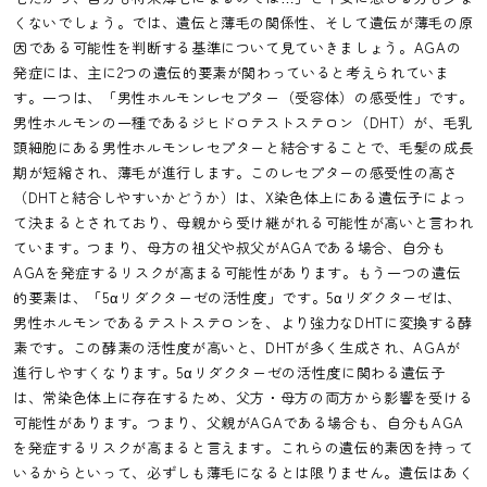
くないでしょう。では、遺伝と薄毛の関係性、そして遺伝が薄毛の原
因である可能性を判断する基準について見ていきましょう。AGAの
発症には、主に2つの遺伝的要素が関わっていると考えられていま
す。一つは、「男性ホルモンレセプター（受容体）の感受性」です。
男性ホルモンの一種であるジヒドロテストステロン（DHT）が、毛乳
頭細胞にある男性ホルモンレセプターと結合することで、毛髪の成長
期が短縮され、薄毛が進行します。このレセプターの感受性の高さ
（DHTと結合しやすいかどうか）は、X染色体上にある遺伝子によっ
て決まるとされており、母親から受け継がれる可能性が高いと言われ
ています。つまり、母方の祖父や叔父がAGAである場合、自分も
AGAを発症するリスクが高まる可能性があります。もう一つの遺伝
的要素は、「5αリダクターゼの活性度」です。5αリダクターゼは、
男性ホルモンであるテストステロンを、より強力なDHTに変換する酵
素です。この酵素の活性度が高いと、DHTが多く生成され、AGAが
進行しやすくなります。5αリダクターゼの活性度に関わる遺伝子
は、常染色体上に存在するため、父方・母方の両方から影響を受ける
可能性があります。つまり、父親がAGAである場合も、自分もAGA
を発症するリスクが高まると言えます。これらの遺伝的素因を持って
いるからといって、必ずしも薄毛になるとは限りません。遺伝はあく