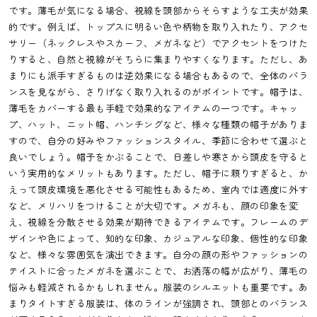
です。薄毛が気になる場合、視線を頭部からそらすような工夫が効果
的です。例えば、トップスに明るい色や柄物を取り入れたり、アクセ
サリー（ネックレスやスカーフ、メガネなど）でアクセントをつけた
りすると、自然と視線がそちらに集まりやすくなります。ただし、あ
まりにも派手すぎるものは逆効果になる場合もあるので、全体のバラ
ンスを見ながら、さりげなく取り入れるのがポイントです。帽子は、
薄毛をカバーする最も手軽で効果的なアイテムの一つです。キャッ
プ、ハット、ニット帽、ハンチングなど、様々な種類の帽子がありま
すので、自分の好みやファッションスタイル、季節に合わせて選ぶと
良いでしょう。帽子をかぶることで、日差しや寒さから頭皮を守ると
いう実用的なメリットもあります。ただし、帽子に頼りすぎると、か
えって頭皮環境を悪化させる可能性もあるため、室内では適度に外す
など、メリハリをつけることが大切です。メガネも、顔の印象を変
え、視線を分散させる効果が期待できるアイテムです。フレームのデ
ザインや色によって、知的な印象、カジュアルな印象、個性的な印象
など、様々な雰囲気を演出できます。自分の顔の形やファッションの
テイストに合ったメガネを選ぶことで、お洒落の幅が広がり、薄毛の
悩みも軽減されるかもしれません。服装のシルエットも重要です。あ
まりタイトすぎる服装は、体のラインが強調され、頭部とのバランス