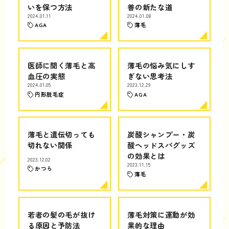
いを保つ方法
善の新たな道
2024.01.11
2024.01.08
AGA
薄毛
医師に聞く薄毛と高
薄毛の悩み気にしす
血圧の実態
ぎない思考法
2024.01.05
2023.12.29
円形脱毛症
AGA
薄毛と遺伝切っても
炭酸シャンプー・炭
切れない関係
酸ヘッドスパグッズ
の効果とは
2023.12.02
2023.11.15
かつら
薄毛
若者の髪の毛が抜け
薄毛対策に運動が効
る原因と予防法
果的な理由