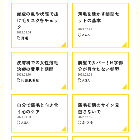
頭皮の色や状態で抜
薄毛を活かす髪型セ
け毛リスクをチェッ
ットの基本
ク
2023.02.23
2023.03.04
AGA
薄毛
皮膚科での女性薄毛
前髪でカバー！M字部
治療の費用と期間
分が目立たない髪型
2023.02.10
2023.02.02
円形脱毛症
AGA
自分で薄毛と向き合
薄毛初期のサイン見
う心のケア
逃さないで
2023.01.03
2022.12.16
AGA
かつら