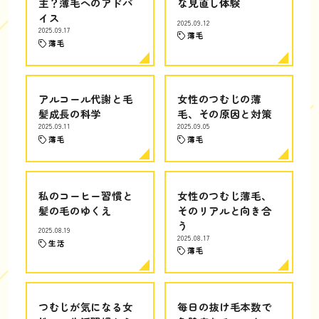
主？薄毛へのアドバ
な見直し体験
イス
2025.09.12
2025.09.17
薄毛
薄毛
アルコール代謝と毛
女性のつむじの薄
髪成長の科学
毛、その原因と対策
2025.09.11
2025.09.05
薄毛
薄毛
私のコーヒー習慣と
女性のつむじ薄毛、
髪の毛のゆくえ
そのリアルと向き合
う
2025.08.19
2025.08.17
生活
薄毛
つむじが気になる女
毎日の抜け毛本数で