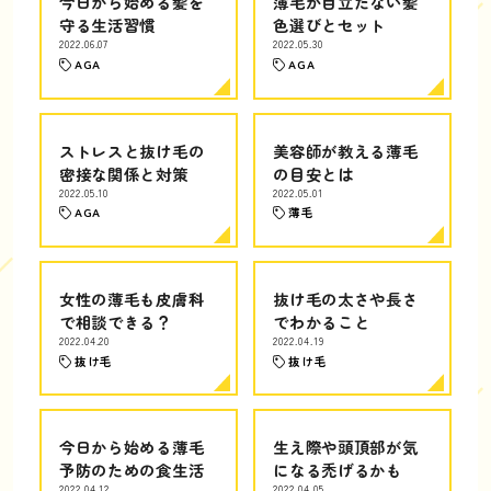
今日から始める髪を
薄毛が目立たない髪
守る生活習慣
色選びとセット
2022.06.07
2022.05.30
AGA
AGA
ストレスと抜け毛の
美容師が教える薄毛
密接な関係と対策
の目安とは
2022.05.10
2022.05.01
AGA
薄毛
女性の薄毛も皮膚科
抜け毛の太さや長さ
で相談できる？
でわかること
2022.04.20
2022.04.19
抜け毛
抜け毛
今日から始める薄毛
生え際や頭頂部が気
予防のための食生活
になる禿げるかも
2022.04.12
2022.04.05