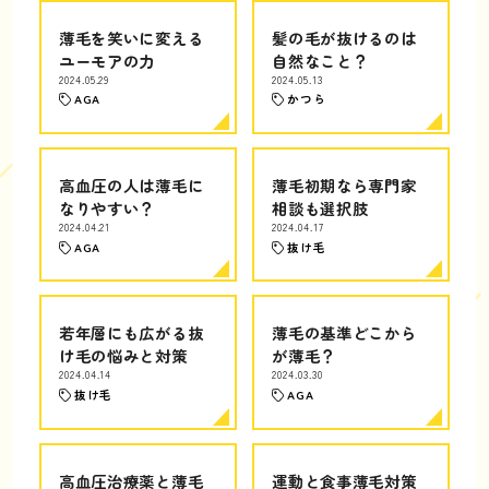
薄毛を笑いに変える
髪の毛が抜けるのは
ユーモアの力
自然なこと？
2024.05.29
2024.05.13
AGA
かつら
高血圧の人は薄毛に
薄毛初期なら専門家
なりやすい？
相談も選択肢
2024.04.21
2024.04.17
AGA
抜け毛
若年層にも広がる抜
薄毛の基準どこから
け毛の悩みと対策
が薄毛？
2024.04.14
2024.03.30
抜け毛
AGA
高血圧治療薬と薄毛
運動と食事薄毛対策