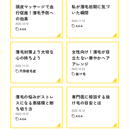
頭皮マッサージで血
私が薄毛初期に気づ
行促進！薄毛予防へ
いた瞬間
の効果
2022.11.19
2022.12.10
AGA
AGA
薄毛対策より大切な
女性向け！薄毛が目
心の持ちよう
立たない華やかヘア
アレンジ
2022.11.13
2022.10.24
円形脱毛症
抜け毛
薄毛の悩みがストレ
専門医に相談する抜
スになる悪循環と断
け毛の目安とは
ち切り方
2022.10.12
2022.10.19
AGA
AGA