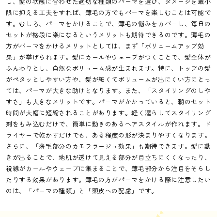
し、髪の状態に合わせた適切な種類のパーマを選び、ダメージを最小
限に抑える工夫をすれば、薄毛の方でもパーマを楽しむことは可能で
す。むしろ、パーマをかけることで、薄毛の悩みをカバーし、毎日の
セットが格段に楽になるというメリットも期待できるのです。薄毛の
方がパーマをかけるメリットとしては、まず「ボリュームアップ効
果」が挙げられます。髪にカールやウェーブがつくことで、髪全体が
ふんわりとし、自然なボリューム感が生まれます。特に、トップの髪
がペタッとしやすい方や、髪が細くてボリュームが出にくい方にとっ
ては、パーマが大きな助けとなります。また、「スタイリングのしや
すさ」も大きなメリットです。パーマがかかっていると、朝のセット
時間が大幅に短縮されることがあります。軽く濡らしてスタイリング
剤をもみ込むだけで、簡単に動きのあるヘアスタイルが作れます。ド
ライヤーで乾かすだけでも、ある程度の形が決まりやすくなります。
さらに、「薄毛部分のカモフラージュ効果」も期待できます。髪に動
きが出ることで、地肌が透けて見える部分が目立ちにくくなったり、
視線がカールやウェーブに集まることで、薄毛部分から注目をそらし
たりする効果があります。薄毛の方がパーマをかける際に注意したい
のは、「パーマの種類」と「頭皮への配慮」です。