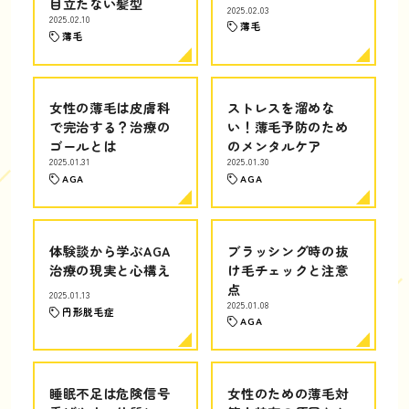
目立たない髪型
2025.02.03
2025.02.10
薄毛
薄毛
女性の薄毛は皮膚科
ストレスを溜めな
で完治する？治療の
い！薄毛予防のため
ゴールとは
のメンタルケア
2025.01.31
2025.01.30
AGA
AGA
体験談から学ぶAGA
ブラッシング時の抜
治療の現実と心構え
け毛チェックと注意
点
2025.01.13
2025.01.08
円形脱毛症
AGA
睡眠不足は危険信号
女性のための薄毛対