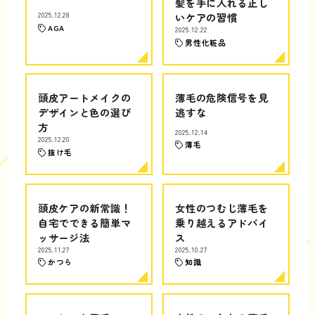
髪を手に入れる正し
2025.12.28
いケアの習慣
AGA
2025.12.22
男性化粧品
頭皮アートメイクの
薄毛の危険信号を見
デザインと色の選び
逃すな
方
2025.12.14
2025.12.20
薄毛
抜け毛
頭皮ケアの新常識！
女性のつむじ薄毛を
自宅でできる簡単マ
乗り越えるアドバイ
ッサージ法
ス
2025.11.27
2025.10.27
かつら
知識