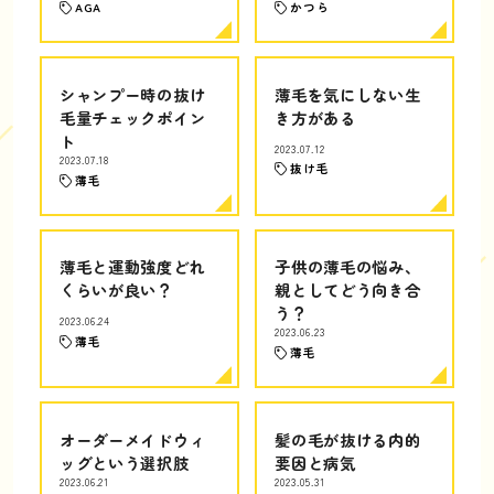
AGA
かつら
シャンプー時の抜け
薄毛を気にしない生
毛量チェックポイン
き方がある
ト
2023.07.12
2023.07.18
抜け毛
薄毛
薄毛と運動強度どれ
子供の薄毛の悩み、
くらいが良い？
親としてどう向き合
う？
2023.06.24
2023.06.23
薄毛
薄毛
オーダーメイドウィ
髪の毛が抜ける内的
ッグという選択肢
要因と病気
2023.06.21
2023.05.31