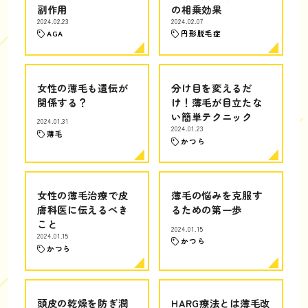
副作用
の相乗効果
2024.02.23
2024.02.07
AGA
円形脱毛症
女性の薄毛も遺伝が
分け目を変えるだ
関係する？
け！薄毛が目立たな
い簡単テクニック
2024.01.31
2024.01.23
薄毛
かつら
女性の薄毛治療で皮
薄毛の悩みを克服す
膚科医に伝えるべき
るための第一歩
こと
2024.01.15
2024.01.15
かつら
かつら
頭皮の乾燥を防ぎ潤
HARG療法とは薄毛改