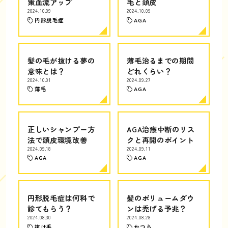
策血流アップ
毛と頭皮
2024.10.09
2024.10.09
円形脱毛症
AGA
髪の毛が抜ける夢の
薄毛治るまでの期間
意味とは？
どれくらい？
2024.10.01
2024.09.27
薄毛
AGA
正しいシャンプー方
AGA治療中断のリス
法で頭皮環境改善
クと再開のポイント
2024.09.18
2024.09.11
AGA
AGA
円形脱毛症は何科で
髪のボリュームダウ
診てもらう？
ンは禿げる予兆？
2024.08.30
2024.08.28
抜け毛
かつら