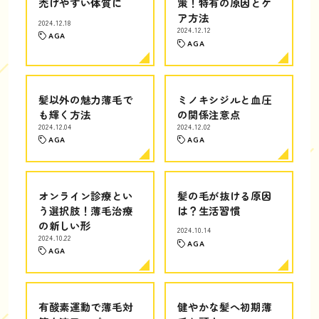
禿げやすい体質に
策！特有の原因とケ
ア方法
2024.12.18
2024.12.12
AGA
AGA
髪以外の魅力薄毛で
ミノキシジルと血圧
も輝く方法
の関係注意点
2024.12.04
2024.12.02
AGA
AGA
オンライン診療とい
髪の毛が抜ける原因
う選択肢！薄毛治療
は？生活習慣
の新しい形
2024.10.14
2024.10.22
AGA
AGA
有酸素運動で薄毛対
健やかな髪へ初期薄