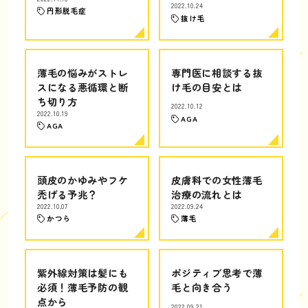
2022.10.24
円形脱毛症
抜け毛
薄毛の悩みがストレ
専門医に相談する抜
スになる悪循環と断
け毛の目安とは
ち切り方
2022.10.12
2022.10.19
AGA
AGA
頭皮のかゆみやフケ
皮膚科での女性薄毛
禿げる予兆？
治療の流れとは
2022.10.07
2022.09.24
かつら
薄毛
紫外線対策は髪にも
ポジティブ思考で薄
必須！薄毛予防の観
毛と向き合う
点から
2022.09.21