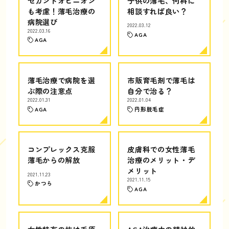
セカンドオピニオン
子供の薄毛、何科に
も考慮！薄毛治療の
相談すれば良い？
病院選び
2022.03.12
2022.03.16
AGA
AGA
薄毛治療で病院を選
市販育毛剤で薄毛は
ぶ際の注意点
自分で治る？
2022.01.31
2022.01.04
AGA
円形脱毛症
コンプレックス克服
皮膚科での女性薄毛
薄毛からの解放
治療のメリット・デ
メリット
2021.11.23
2021.11.15
かつら
AGA