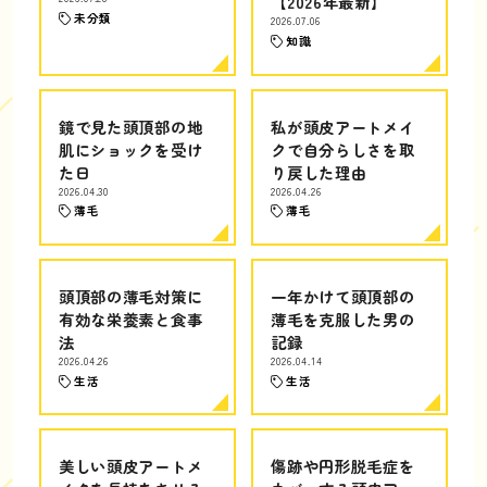
【2026年最新】
未分類
2026.07.06
知識
鏡で見た頭頂部の地
私が頭皮アートメイ
肌にショックを受け
クで自分らしさを取
た日
り戻した理由
2026.04.30
2026.04.26
薄毛
薄毛
頭頂部の薄毛対策に
一年かけて頭頂部の
有効な栄養素と食事
薄毛を克服した男の
法
記録
2026.04.26
2026.04.14
生活
生活
美しい頭皮アートメ
傷跡や円形脱毛症を