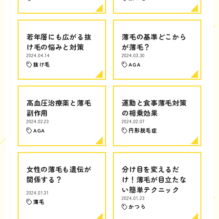
若年層にも広がる抜
薄毛の基準どこから
け毛の悩みと対策
が薄毛？
2024.04.14
2024.03.30
抜け毛
AGA
高血圧治療薬と薄毛
運動と食事薄毛対策
副作用
の相乗効果
2024.02.23
2024.02.07
AGA
円形脱毛症
女性の薄毛も遺伝が
分け目を変えるだ
関係する？
け！薄毛が目立たな
い簡単テクニック
2024.01.31
2024.01.23
薄毛
かつら