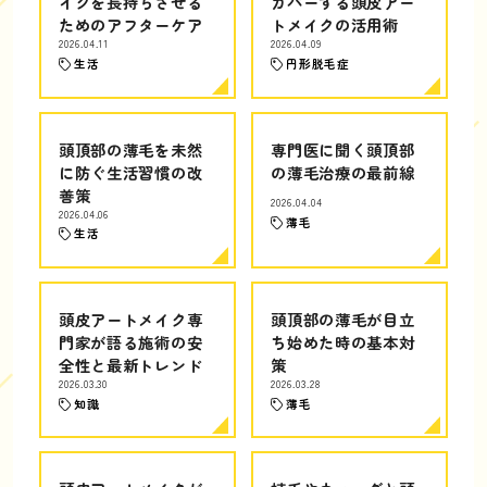
イクを長持ちさせる
カバーする頭皮アー
ためのアフターケア
トメイクの活用術
2026.04.11
2026.04.09
生活
円形脱毛症
頭頂部の薄毛を未然
専門医に聞く頭頂部
に防ぐ生活習慣の改
の薄毛治療の最前線
善策
2026.04.04
2026.04.06
薄毛
生活
頭皮アートメイク専
頭頂部の薄毛が目立
門家が語る施術の安
ち始めた時の基本対
全性と最新トレンド
策
2026.03.30
2026.03.28
知識
薄毛