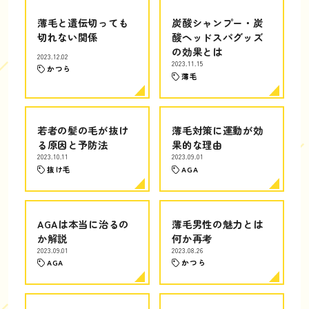
薄毛と遺伝切っても
炭酸シャンプー・炭
切れない関係
酸ヘッドスパグッズ
の効果とは
2023.12.02
2023.11.15
かつら
薄毛
若者の髪の毛が抜け
薄毛対策に運動が効
る原因と予防法
果的な理由
2023.10.11
2023.09.01
抜け毛
AGA
AGAは本当に治るの
薄毛男性の魅力とは
か解説
何か再考
2023.09.01
2023.08.26
AGA
かつら