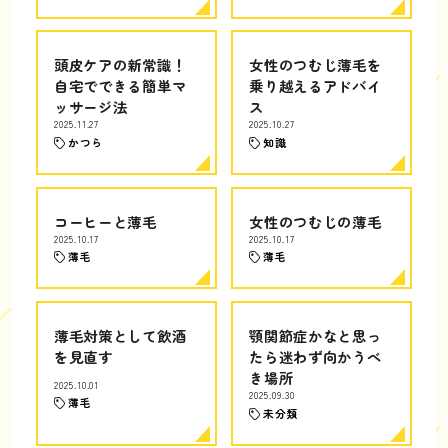
頭皮ケアの新常識！
女性のつむじ薄毛を
自宅でできる簡単マ
乗り越えるアドバイ
ッサージ法
ス
2025.11.27
2025.10.27
かつら
知識
コーヒーと薄毛
女性のつむじの薄毛
2025.10.17
2025.10.17
薄毛
薄毛
薄毛対策として飲酒
顎関節症かなと思っ
を見直す
たら迷わず向かうべ
き場所
2025.10.01
2025.09.30
薄毛
未分類