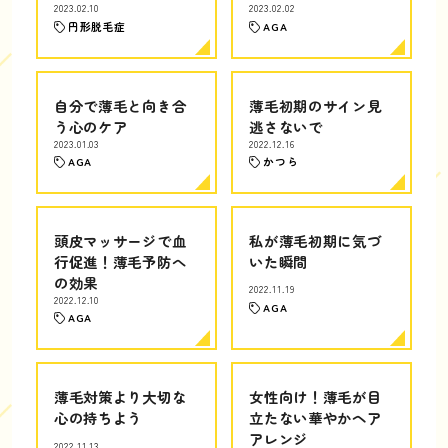
2023.02.10
2023.02.02
円形脱毛症
AGA
自分で薄毛と向き合
薄毛初期のサイン見
う心のケア
逃さないで
2023.01.03
2022.12.16
AGA
かつら
頭皮マッサージで血
私が薄毛初期に気づ
行促進！薄毛予防へ
いた瞬間
の効果
2022.11.19
2022.12.10
AGA
AGA
薄毛対策より大切な
女性向け！薄毛が目
心の持ちよう
立たない華やかヘア
アレンジ
2022.11.13