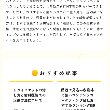
スやスプレーで前髪の毛流れをキープしたり、トップにボリュー
ムを出したりすることで、より効果的にM字部分をカバーできま
す。ただし、つけすぎると髪がベタついて重く見え、逆効果にな
ることもあるので、適量を心がけましょう。M字部分が気になる
方は、まずは信頼できる美容師さんに相談し、自分の髪質や骨
格、薄毛の進行度合いに合った髪型を提案してもらうのが一番で
す。プロの技術とアドバイスを活かして、自信の持てるヘアスタ
イルを見つけましょう。
おすすめ記事
ドライソケットの治
関西で見込み客獲得
し方と歯科医院での
に強いコンテンツマ
治療方法について
ーケティング会社お
すすめランキング5選
2026.07.28