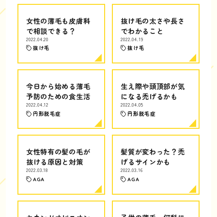
女性の薄毛も皮膚科
抜け毛の太さや長さ
で相談できる？
でわかること
2022.04.20
2022.04.19
抜け毛
抜け毛
今日から始める薄毛
生え際や頭頂部が気
予防のための食生活
になる禿げるかも
2022.04.12
2022.04.05
円形脱毛症
円形脱毛症
女性特有の髪の毛が
髪質が変わった？禿
抜ける原因と対策
げるサインかも
2022.03.18
2022.03.16
AGA
AGA