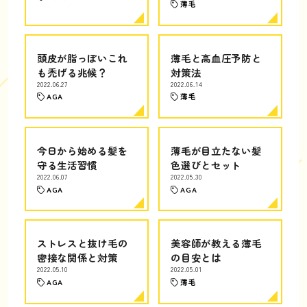
薄毛
頭皮が脂っぽいこれ
薄毛と高血圧予防と
も禿げる兆候？
対策法
2022.06.27
2022.06.14
AGA
薄毛
今日から始める髪を
薄毛が目立たない髪
守る生活習慣
色選びとセット
2022.06.07
2022.05.30
AGA
AGA
ストレスと抜け毛の
美容師が教える薄毛
密接な関係と対策
の目安とは
2022.05.10
2022.05.01
AGA
薄毛