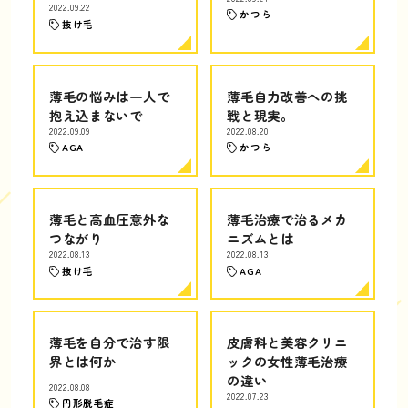
2022.09.22
かつら
抜け毛
薄毛の悩みは一人で
薄毛自力改善への挑
抱え込まないで
戦と現実。
2022.09.09
2022.08.20
AGA
かつら
薄毛と高血圧意外な
薄毛治療で治るメカ
つながり
ニズムとは
2022.08.13
2022.08.13
抜け毛
AGA
薄毛を自分で治す限
皮膚科と美容クリニ
界とは何か
ックの女性薄毛治療
の違い
2022.08.08
2022.07.23
円形脱毛症