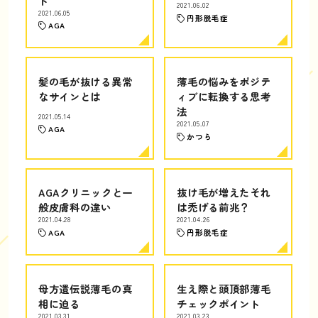
ト
2021.06.02
2021.06.05
円形脱毛症
AGA
髪の毛が抜ける異常
薄毛の悩みをポジテ
なサインとは
ィブに転換する思考
法
2021.05.14
2021.05.07
AGA
かつら
AGAクリニックと一
抜け毛が増えたそれ
般皮膚科の違い
は禿げる前兆？
2021.04.28
2021.04.26
AGA
円形脱毛症
母方遺伝説薄毛の真
生え際と頭頂部薄毛
相に迫る
チェックポイント
2021.03.31
2021.03.23