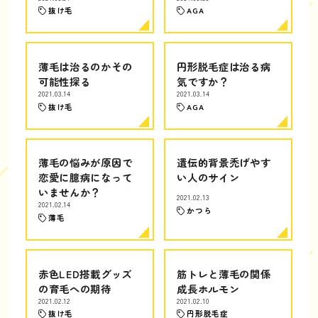
抜け毛
AGA
薄毛は治るのかその
円形脱毛症は治る病
可能性探る
気ですか？
2021.03.14
2021.03.14
抜け毛
AGA
薄毛の悩みが原因で
遺伝的背景禿げやす
恋愛に臆病になって
い人のサイン
いませんか？
2021.02.13
2021.02.14
かつら
薄毛
赤色LED搭載グッズ
筋トレと薄毛の関係
の育毛への期待
成長ホルモン
2021.02.12
2021.02.10
抜け毛
円形脱毛症