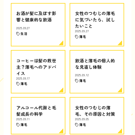
お酒が髪に及ぼす影
女性のつむじの薄毛
響と健康的な飲酒
に気づいたら、試し
たいこと
2025.09.27
2025.09.27
生活
薄毛
コーヒーは髪の救世
飲酒と薄毛の個人的
主？薄毛へのアドバ
な見直し体験
イス
2025.09.12
2025.09.17
薄毛
薄毛
アルコール代謝と毛
女性のつむじの薄
髪成長の科学
毛、その原因と対策
2025.09.11
2025.09.05
薄毛
薄毛