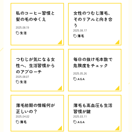
私のコーヒー習慣と
女性のつむじ薄毛、
髪の毛のゆくえ
そのリアルと向き合
う
2025.08.19
2025.08.17
生活
薄毛
つむじが気になる女
毎日の抜け毛本数で
性へ、生活習慣から
危険度をチェック
のアプローチ
2025.05.26
2025.08.07
AGA
生活
薄毛初期の情報何が
薄毛も高血圧も生活
正しいの？
習慣が鍵
2025.04.02
2025.03.11
薄毛
AGA