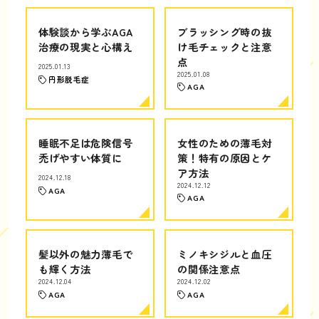
体験談から学ぶAGA
ブラッシング時の抜
治療の現実と心構え
け毛チェックと注意
点
2025.01.13
2025.01.08
円形脱毛症
AGA
睡眠不足は危険信号
女性のための薄毛対
禿げやすい体質に
策！特有の原因とケ
ア方法
2024.12.18
2024.12.12
AGA
AGA
髪以外の魅力薄毛で
ミノキシジルと血圧
も輝く方法
の関係注意点
2024.12.04
2024.12.02
AGA
AGA