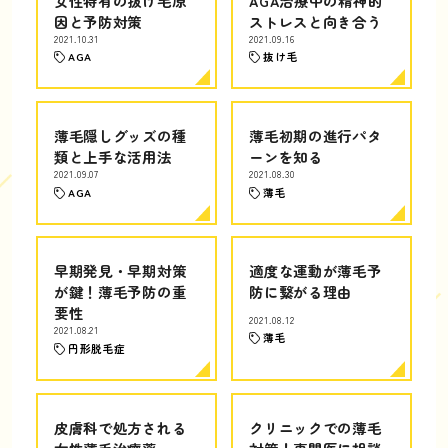
女性特有の抜け毛原
AGA治療中の精神的
因と予防対策
ストレスと向き合う
2021.10.31
2021.09.16
AGA
抜け毛
薄毛隠しグッズの種
薄毛初期の進行パタ
類と上手な活用法
ーンを知る
2021.09.07
2021.08.30
AGA
薄毛
早期発見・早期対策
適度な運動が薄毛予
が鍵！薄毛予防の重
防に繋がる理由
要性
2021.08.12
2021.08.21
薄毛
円形脱毛症
皮膚科で処方される
クリニックでの薄毛