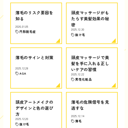
薄毛のリスク要因を
頭皮マッサージがも
知る
たらす美髪効果の秘
密
2026.01.05
2025.12.30
円形脱毛症
抜け毛
薄毛のサインと対策
頭皮マッサージで美
髪を手に入れる正し
2025.12.28
いケアの習慣
AGA
2025.12.22
男性化粧品
頭皮アートメイクの
薄毛の危険信号を見
デザインと色の選び
逃すな
方
2025.12.14
2025.12.20
薄毛
抜け毛