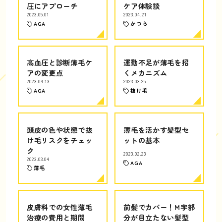
圧にアプローチ
ケア体験談
2023.05.01
2023.04.21
AGA
かつら
高血圧と診断薄毛ケ
運動不足が薄毛を招
アの変更点
くメカニズム
2023.04.13
2023.03.25
AGA
抜け毛
頭皮の色や状態で抜
薄毛を活かす髪型セ
け毛リスクをチェッ
ットの基本
ク
2023.02.23
2023.03.04
AGA
薄毛
皮膚科での女性薄毛
前髪でカバー！M字部
治療の費用と期間
分が目立たない髪型