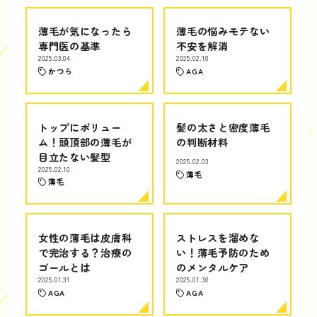
薄毛が気になったら
薄毛の悩みモテない
専門医の基準
不安を解消
2025.03.04
2025.02.10
かつら
AGA
トップにボリュー
髪の太さと密度薄毛
ム！頭頂部の薄毛が
の判断材料
目立たない髪型
2025.02.03
2025.02.10
薄毛
薄毛
女性の薄毛は皮膚科
ストレスを溜めな
で完治する？治療の
い！薄毛予防のため
ゴールとは
のメンタルケア
2025.01.31
2025.01.30
AGA
AGA