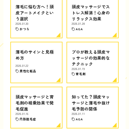
薄毛に悩む方へ！頭
頭皮マッサージでス
皮アートメイクとい
トレス解消！心身の
う選択
リラックス効果
2026.01.30
2026.01.28
かつら
AGA
薄毛のサインと見極
プロが教える頭皮マ
め方
ッサージの効果的な
テクニック
2026.01.22
2026.01.19
男性化粧品
育毛剤
頭皮マッサージと育
知ってた？頭皮マッ
毛剤の相乗効果で発
サージと薄毛や抜け
毛促進
毛予防の関係
2026.01.16
2026.01.11
円形脱毛症
AGA