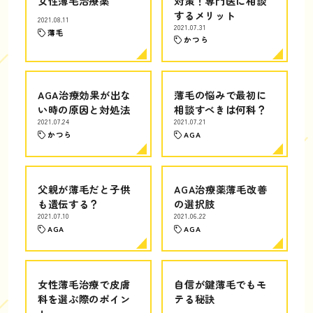
女性薄毛治療薬
対策！専門医に相談
するメリット
2021.08.11
2021.07.31
薄毛
かつら
AGA治療効果が出な
薄毛の悩みで最初に
い時の原因と対処法
相談すべきは何科？
2021.07.24
2021.07.21
かつら
AGA
父親が薄毛だと子供
AGA治療薬薄毛改善
も遺伝する？
の選択肢
2021.07.10
2021.06.22
AGA
AGA
女性薄毛治療で皮膚
自信が鍵薄毛でもモ
科を選ぶ際のポイン
テる秘訣