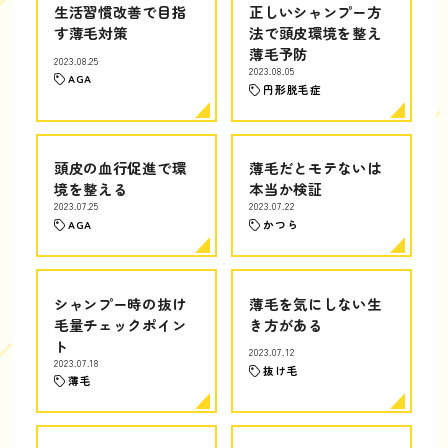
生活習慣改善で目指
正しいシャンプー方
す薄毛対策
法で頭皮環境を整え
薄毛予防
2023.08.25
2023.08.05
AGA
円形脱毛症
頭皮の血行促進で環
薄毛だとモテないは
境を整える
本当か検証
2023.07.25
2023.07.22
AGA
かつら
シャンプー時の抜け
薄毛を気にしない生
毛量チェックポイン
き方がある
ト
2023.07.12
2023.07.18
抜け毛
薄毛