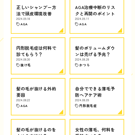
正しいシャンプー方
AGA治療中断のリス
法で頭皮環境改善
クと再開のポイント
2024.09.18
2024.09.11
AGA
AGA
円形脱毛症は何科で
髪のボリュームダウ
診てもらう？
ンは禿げる予兆？
2024.08.30
2024.08.28
抜け毛
かつら
髪の毛が抜ける外的
自分でできる薄毛予
要因
防ヘアケア術
2024.08.22
2024.08.09
AGA
円形脱毛症
髪の毛が抜けるのを
女性の薄毛、何科を