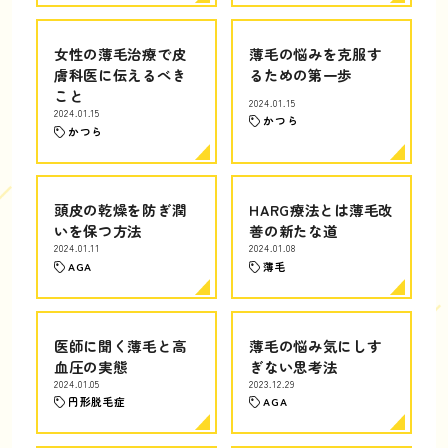
女性の薄毛治療で皮
薄毛の悩みを克服す
膚科医に伝えるべき
るための第一歩
こと
2024.01.15
2024.01.15
かつら
かつら
頭皮の乾燥を防ぎ潤
HARG療法とは薄毛改
いを保つ方法
善の新たな道
2024.01.11
2024.01.08
AGA
薄毛
医師に聞く薄毛と高
薄毛の悩み気にしす
血圧の実態
ぎない思考法
2024.01.05
2023.12.29
円形脱毛症
AGA