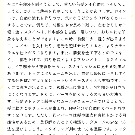
全にM字部分を隠そうとして、重たい前髪を不自然に下ろしてし
まうと、かえって薄毛を強調してしまうことがあります。ポイン
トは、自然な流れを作りつつ、気になる部分をさりげなくカバー
することです。例えば、前髪をやや長めに残し、左右どちらかに
軽く流すスタイルは、M字部分を自然に隠しつつ、おしゃれな印
象も与えることができます。この時、前髪に少し軽さが出るよう
に、レイヤーを入れたり、毛先を遊ばせたりすると、よりナチュ
ラルな仕上がりになります。また、前髪を全て下ろすのではな
く、一部を上げて、残りを流すようなアシンメトリーなスタイル
も、M字部分から視線をそらし、スタイリッシュに見せる効果が
あります。トップにボリュームを出し、前髪は軽めに下ろしてM
字部分をぼかすようなショートレイヤースタイルも有効です。ト
ップに高さが出ることで、視線が上に集まり、M字部分が目立ち
にくくなります。さらに、パーマを軽くかけるのも良い方法で
す。前髪やトップに緩やかなカールやウェーブをつけることで、
髪に動きとボリュームが生まれ、M字部分が自然にカバーされや
すくなります。ただし、強いパーマは髪や頭皮に負担をかける可
能性があるため、美容師さんとよく相談し、ダメージの少ない方
法を選びましょう。スタイリング剤の使い方も重要です。ワック