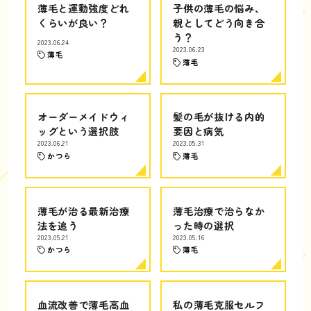
薄毛と運動強度どれ
子供の薄毛の悩み、
くらいが良い？
親としてどう向き合
う？
2023.06.24
2023.06.23
薄毛
薄毛
オーダーメイドウィ
髪の毛が抜ける内的
ッグという選択肢
要因と病気
2023.06.21
2023.05.31
かつら
薄毛
薄毛が治る最新治療
薄毛治療で治らなか
法を追う
った時の選択
2023.05.21
2023.05.16
かつら
薄毛
血流改善で薄毛高血
私の薄毛克服セルフ