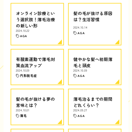
オンライン診療とい
髪の毛が抜ける原因
う選択肢！薄毛治療
は？生活習慣
の新しい形
2024.10.14
2024.10.22
AGA
AGA
有酸素運動で薄毛対
健やかな髪へ初期薄
策血流アップ
毛と頭皮
2024.10.09
2024.10.09
円形脱毛症
AGA
髪の毛が抜ける夢の
薄毛治るまでの期間
意味とは？
どれくらい？
2024.10.01
2024.09.27
薄毛
AGA